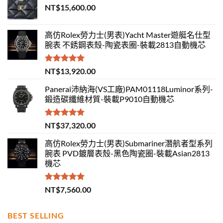
NT$
15,600.00
高仿Rolex勞力士(男表)Yacht Master遊艇名仕型
腕表 不銹鋼表殼-陶瓷表圈-裝載2813自動機芯
評分
5.00
NT$
13,920.00
滿分 5
Panerai沛納海(VS工廠)PAM01118Luminor系列-
鍛造碳纖維材質-裝載P9010自動機芯
評分
5.00
NT$
37,320.00
滿分 5
高仿Rolex勞力士(男表)Submariner潛航者型系列
腕表 PVD鍍層表殼-黑色陶瓷圈-裝載Asian2813
機芯
評分
5.00
NT$
7,560.00
滿分 5
BEST SELLING