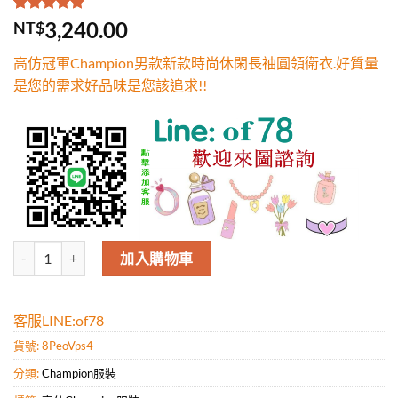
評分
1
5.00
/
3,240.00
NT$
5，已有
位
顧客進行評
高仿冠軍Champion男款新款時尚休閑長袖圓領衛衣.好質量
分
是您的需求好品味是您該追求!!
高仿冠軍Champion男款新款時尚休閑長袖圓領衛衣.好質量是您的需求
加入購物車
客服LINE:of78
貨號:
8PeoVps4
分類:
Champion服裝