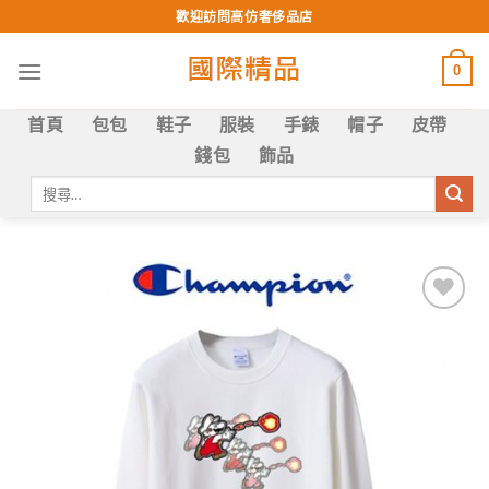
Skip
歡迎訪問高仿奢侈品店
to
content
0
首頁
包包
鞋子
服裝
手錶
帽子
皮帶
錢包
飾品
搜
尋
關
鍵
字:
Add to
wishlist