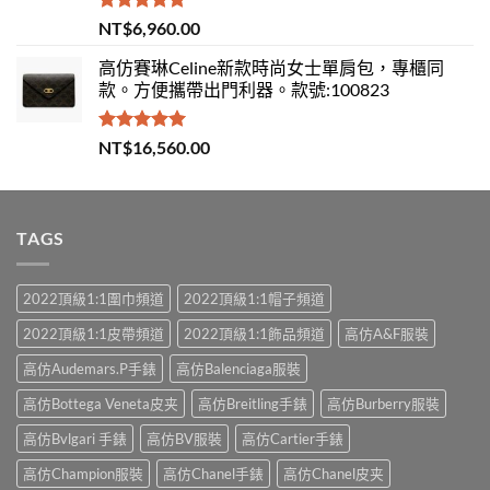
評分
5.00
NT$
6,960.00
滿分 5
高仿賽琳Celine新款時尚女士單肩包，專櫃同
款。方便攜帶出門利器。款號:100823
評分
5.00
NT$
16,560.00
滿分 5
TAGS
2022頂級1:1圍巾頻道
2022頂級1:1帽子頻道
2022頂級1:1皮帶頻道
2022頂級1:1飾品頻道
高仿A&F服裝
高仿Audemars.P手錶
高仿Balenciaga服裝
高仿Bottega Veneta皮夹
高仿Breitling手錶
高仿Burberry服裝
高仿Bvlgari 手錶
高仿BV服裝
高仿Cartier手錶
高仿Champion服裝
高仿Chanel手錶
高仿Chanel皮夹