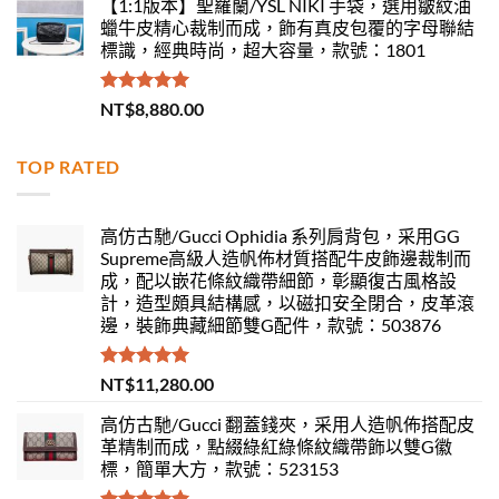
【1:1版本】聖羅蘭/YSL NIKI 手袋，選用皺紋油
蠟牛皮精心裁制而成，飾有真皮包覆的字母聯結
標識，經典時尚，超大容量，款號：1801
評分
5.00
NT$
8,880.00
滿分 5
TOP RATED
高仿古馳/Gucci Ophidia 系列肩背包，采用GG
Supreme高級人造帆佈材質搭配牛皮飾邊裁制而
成，配以嵌花條紋織帶細節，彰顯復古風格設
計，造型頗具結構感，以磁扣安全閉合，皮革滾
邊，裝飾典藏細節雙G配件，款號：503876
評分
5.00
NT$
11,280.00
滿分 5
高仿古馳/Gucci 翻蓋錢夾，采用人造帆佈搭配皮
革精制而成，點綴綠紅綠條紋織帶飾以雙G徽
標，簡單大方，款號：523153