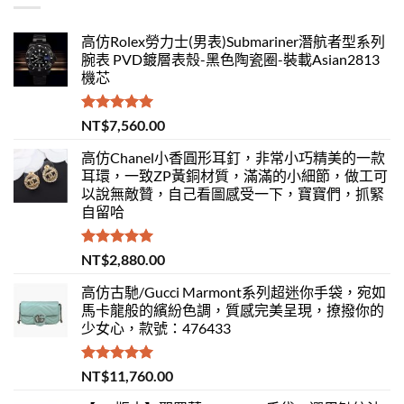
高仿Rolex勞力士(男表)Submariner潛航者型系列
腕表 PVD鍍層表殼-黑色陶瓷圈-裝載Asian2813
機芯
評分
5.00
NT$
7,560.00
滿分 5
高仿Chanel小香圓形耳釘，非常小巧精美的一款
耳環，一致ZP黃銅材質，滿滿的小細節，做工可
以說無敵贊，自己看圖感受一下，寶寶們，抓緊
自留哈
評分
5.00
NT$
2,880.00
滿分 5
高仿古馳/Gucci Marmont系列超迷你手袋，宛如
馬卡龍般的繽紛色調，質感完美呈現，撩撥你的
少女心，款號：476433
評分
5.00
NT$
11,760.00
滿分 5