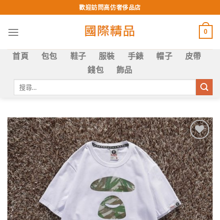
Skip
歡迎訪問高仿奢侈品店
to
content
0
首頁
包包
鞋子
服裝
手錶
帽子
皮帶
錢包
飾品
搜
尋
關
鍵
字:
Add to
wishlist