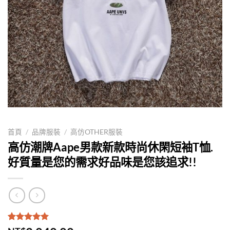
首頁
/
品牌服裝
/
高仿OTHER服裝
高仿潮牌Aape男款新款時尚休閑短袖T恤.
好質量是您的需求好品味是您該追求!!
評分
1
5.00
/