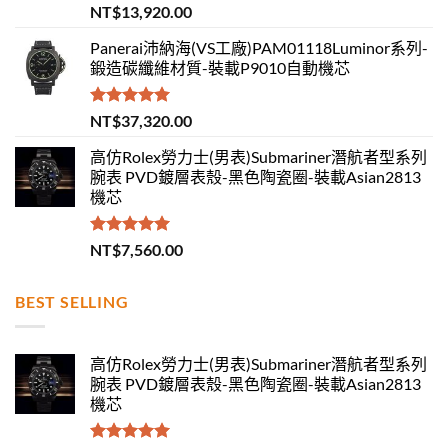
評分
5.00
NT$
13,920.00
滿分 5
Panerai沛納海(VS工廠)PAM01118Luminor系列-
鍛造碳纖維材質-裝載P9010自動機芯
評分
5.00
NT$
37,320.00
滿分 5
高仿Rolex勞力士(男表)Submariner潛航者型系列
腕表 PVD鍍層表殼-黑色陶瓷圈-裝載Asian2813
機芯
評分
5.00
NT$
7,560.00
滿分 5
BEST SELLING
高仿Rolex勞力士(男表)Submariner潛航者型系列
腕表 PVD鍍層表殼-黑色陶瓷圈-裝載Asian2813
機芯