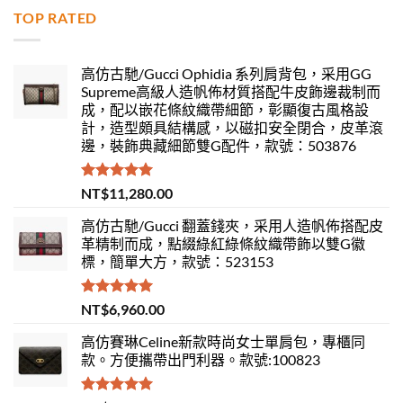
TOP RATED
高仿古馳/Gucci Ophidia 系列肩背包，采用GG
Supreme高級人造帆佈材質搭配牛皮飾邊裁制而
成，配以嵌花條紋織帶細節，彰顯復古風格設
計，造型頗具結構感，以磁扣安全閉合，皮革滾
邊，裝飾典藏細節雙G配件，款號：503876
評分
5.00
NT$
11,280.00
滿分 5
高仿古馳/Gucci 翻蓋錢夾，采用人造帆佈搭配皮
革精制而成，點綴綠紅綠條紋織帶飾以雙G徽
標，簡單大方，款號：523153
評分
5.00
NT$
6,960.00
滿分 5
高仿賽琳Celine新款時尚女士單肩包，專櫃同
款。方便攜帶出門利器。款號:100823