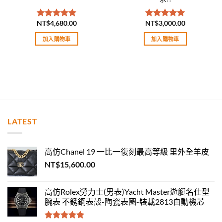
NT$
4,680.00
NT$
3,000.00
評分
5.00
評分
5.00
滿分 5
滿分 5
加入購物車
加入購物車
LATEST
高仿Chanel 19 一比一復刻最高等級 里外全羊皮
NT$
15,600.00
高仿Rolex勞力士(男表)Yacht Master遊艇名仕型
腕表 不銹鋼表殼-陶瓷表圈-裝載2813自動機芯