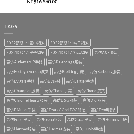
評分
5.00
NT$
16,560.00
滿分 5
TAGS
2022頂級1:1圍巾頻道
2022頂級1:1帽子頻道
2022頂級1:1皮帶頻道
2022頂級1:1飾品頻道
高仿A&F服裝
高仿Audemars.P手錶
高仿Balenciaga服裝
高仿Bottega Veneta皮夹
高仿Breitling手錶
高仿Burberry服裝
高仿Bvlgari 手錶
高仿BV服裝
高仿Cartier手錶
高仿Champion服裝
高仿Chanel手錶
高仿Chanel皮夹
高仿ChromeHearts服裝
高仿D&G服裝
高仿Dior服裝
高仿F.Muller手錶
高仿Fear of God FOG服裝
高仿Fendi服裝
高仿Fendi皮夹
高仿Gucci服裝
高仿Gucci皮夹
高仿Hermes手錶
高仿Hermes服裝
高仿Hermes皮夹
高仿Hublot手錶