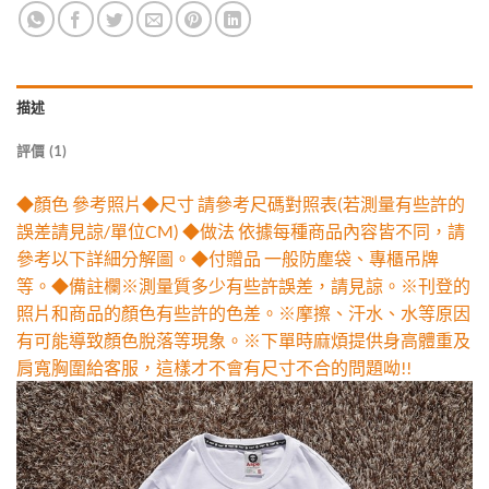
描述
評價 (1)
◆顏色 參考照片◆尺寸 請參考尺碼對照表(若測量有些許的
誤差請見諒/單位CM) ◆做法 依據每種商品內容皆不同，請
參考以下詳細分解圖。◆付贈品 一般防塵袋、專櫃吊牌
等。◆備註欄※測量質多少有些許誤差，請見諒。※刊登的
照片和商品的顏色有些許的色差。※摩擦、汗水、水等原因
有可能導致顏色脫落等現象。※下單時麻煩提供身高體重及
肩寬胸圍給客服，這樣才不會有尺寸不合的問題呦!!