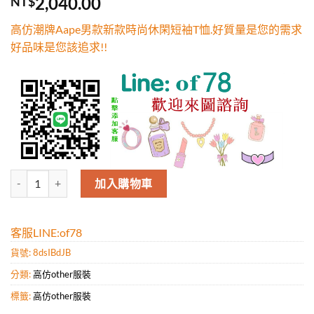
2,040.00
NT$
5，已有
位
顧客進行評
高仿潮牌Aape男款新款時尚休閑短袖T恤.好質量是您的需求
分
好品味是您該追求!!
高仿潮牌Aape男款新款時尚休閑短袖T恤.好質量是您的需求好品味是您該
加入購物車
客服LINE:of78
貨號:
8dsIBdJB
分類:
高仿other服裝
標籤:
高仿other服裝