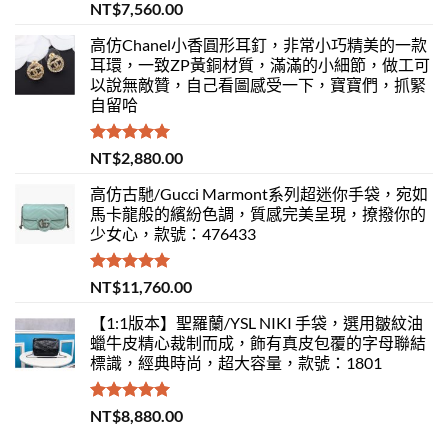
評分
5.00
NT$
7,560.00
滿分 5
高仿Chanel小香圓形耳釘，非常小巧精美的一款
耳環，一致ZP黃銅材質，滿滿的小細節，做工可
以說無敵贊，自己看圖感受一下，寶寶們，抓緊
自留哈
評分
5.00
NT$
2,880.00
滿分 5
高仿古馳/Gucci Marmont系列超迷你手袋，宛如
馬卡龍般的繽紛色調，質感完美呈現，撩撥你的
少女心，款號：476433
評分
5.00
NT$
11,760.00
滿分 5
【1:1版本】聖羅蘭/YSL NIKI 手袋，選用皺紋油
蠟牛皮精心裁制而成，飾有真皮包覆的字母聯結
標識，經典時尚，超大容量，款號：1801
評分
5.00
NT$
8,880.00
滿分 5