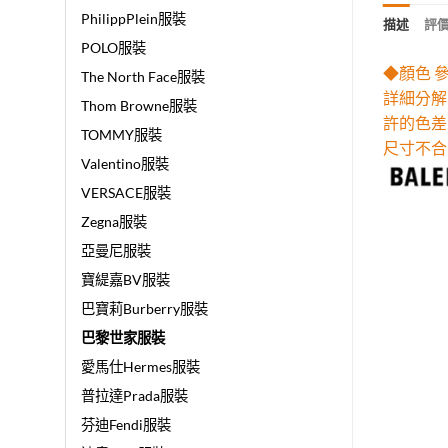
PhilippPlein服裝
描述
評價 
POLO服裝
◆顏色 
The North Face服裝
詳細分解
Thom Browne服裝
許的色差
TOMMY服裝
尺寸不合
Valentino服裝
VERSACE服裝
Zegna服裝
亞曼尼服裝
寶緹嘉BV服裝
巴寶莉Burberry服裝
巴黎世家服裝
愛馬仕Hermes服裝
普拉達Prada服裝
芬迪Fendi服裝