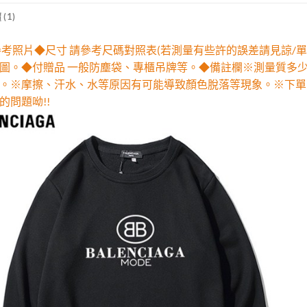
(1)
參考照片◆尺寸 請參考尺碼對照表(若測量有些許的誤差請見諒/單
圖。◆付贈品 一般防塵袋、專櫃吊牌等。◆備註欄※測量質多
。※摩擦、汗水、水等原因有可能導致顏色脫落等現象。※下單
的問題呦!!