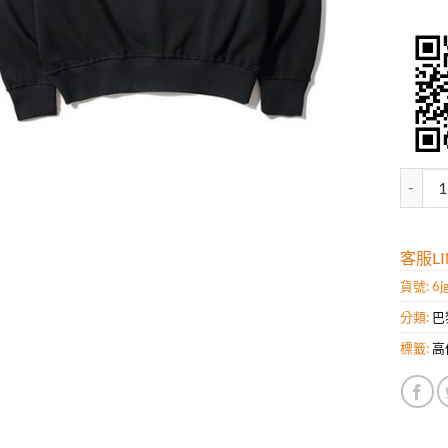
高仿巴黎
客服LIN
貨號:
6j
分類:
巴
標籤:
高仿