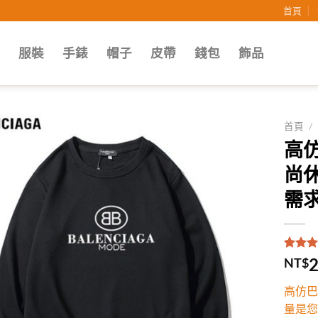
首頁
子
服裝
手錶
帽子
皮帶
錢包
飾品
首頁
/
高仿
Add to
尚
wishlist
需求
評分
1
5
2
NT$
5，已
顧客進
高仿巴
分
量是您