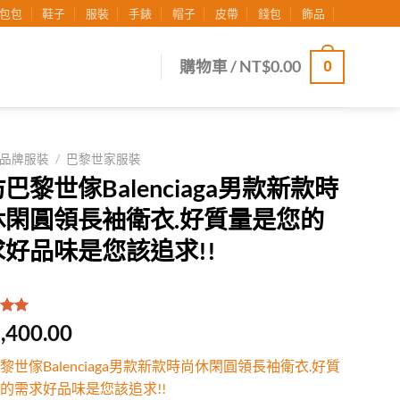
包包
鞋子
服裝
手錶
帽子
皮帶
錢包
飾品
0
購物車 /
NT$
0.00
品牌服裝
/
巴黎世家服裝
巴黎世傢Balenciaga男款新款時
休閑圓領長袖衛衣.好質量是您的
好品味是您該追求!!
.00
/
,400.00
有
位
行評
黎世傢Balenciaga男款新款時尚休閑圓領長袖衛衣.好質
的需求好品味是您該追求!!