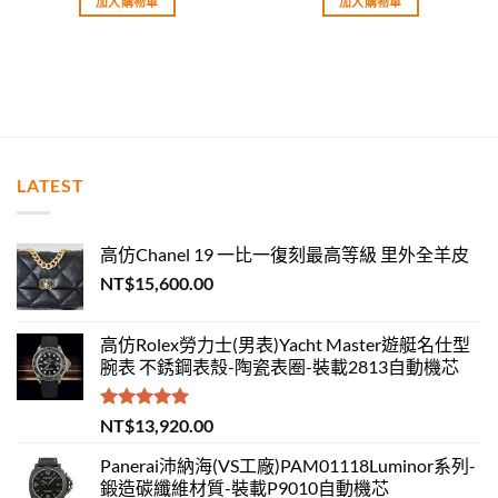
加入購物車
加入購物車
LATEST
高仿Chanel 19 一比一復刻最高等級 里外全羊皮
NT$
15,600.00
高仿Rolex勞力士(男表)Yacht Master遊艇名仕型
腕表 不銹鋼表殼-陶瓷表圈-裝載2813自動機芯
評分
5.00
NT$
13,920.00
滿分 5
Panerai沛納海(VS工廠)PAM01118Luminor系列-
鍛造碳纖維材質-裝載P9010自動機芯