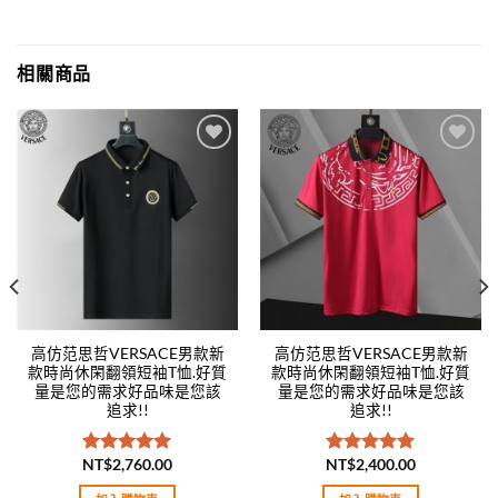
相關商品
Add to
Add to
wishlist
wishlist
高仿范思哲VERSACE男款新
高仿范思哲VERSACE男款新
款時尚休閑翻領短袖T恤.好質
款時尚休閑翻領短袖T恤.好質
量是您的需求好品味是您該
量是您的需求好品味是您該
追求!!
追求!!
NT$
2,760.00
NT$
2,400.00
評分
5.00
評分
5.00
滿分 5
滿分 5