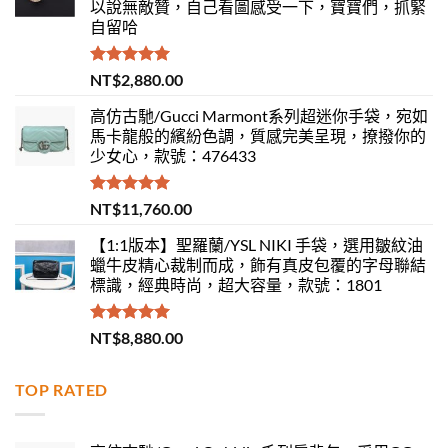
以說無敵贊，自己看圖感受一下，寶寶們，抓緊
自留哈
評分
5.00
NT$
2,880.00
滿分 5
高仿古馳/Gucci Marmont系列超迷你手袋，宛如
馬卡龍般的繽紛色調，質感完美呈現，撩撥你的
少女心，款號：476433
評分
5.00
NT$
11,760.00
滿分 5
【1:1版本】聖羅蘭/YSL NIKI 手袋，選用皺紋油
蠟牛皮精心裁制而成，飾有真皮包覆的字母聯結
標識，經典時尚，超大容量，款號：1801
評分
5.00
NT$
8,880.00
滿分 5
TOP RATED