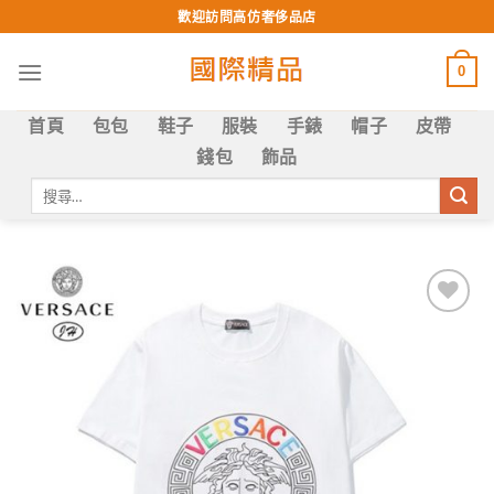
Skip
歡迎訪問高仿奢侈品店
to
content
0
首頁
包包
鞋子
服裝
手錶
帽子
皮帶
錢包
飾品
搜
尋
關
鍵
字:
Add to
wishlist