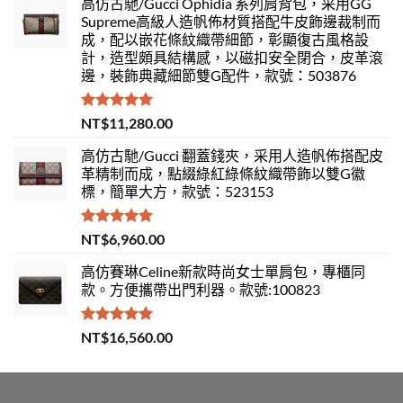
高仿古馳/Gucci Ophidia 系列肩背包，采用GG
Supreme高級人造帆佈材質搭配牛皮飾邊裁制而
成，配以嵌花條紋織帶細節，彰顯復古風格設
計，造型頗具結構感，以磁扣安全閉合，皮革滾
邊，裝飾典藏細節雙G配件，款號：503876
評分
5.00
NT$
11,280.00
滿分 5
高仿古馳/Gucci 翻蓋錢夾，采用人造帆佈搭配皮
革精制而成，點綴綠紅綠條紋織帶飾以雙G徽
標，簡單大方，款號：523153
評分
5.00
NT$
6,960.00
滿分 5
高仿賽琳Celine新款時尚女士單肩包，專櫃同
款。方便攜帶出門利器。款號:100823
評分
5.00
NT$
16,560.00
滿分 5