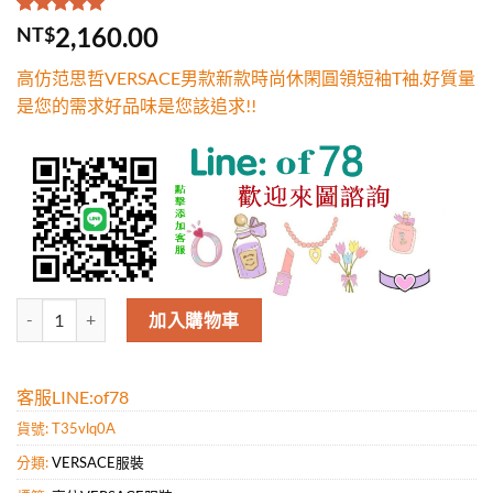
評分
1
5.00
/
2,160.00
NT$
5，已有
位
顧客進行評
高仿范思哲VERSACE男款新款時尚休閑圓領短袖T袖.好質量
分
是您的需求好品味是您該追求!!
高仿范思哲VERSACE男款新款時尚休閑圓領短袖T袖.好質量是您的需求
加入購物車
客服LINE:of78
貨號:
T35vlq0A
分類:
VERSACE服裝