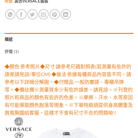
標籤:
高仿VERSACE服裝
描述
評價 (1)
◆顏色 參考照片◆尺寸 請參考尺碼對照表(若測量有些許的
誤差請見諒/單位CM) ◆做法 依據每種商品內容皆不同，請
參考以下詳細分解圖。◆付贈品 一般防塵袋、專櫃吊牌
等。◆備註欄※測量質多少有些許誤差，請見諒。※刊登的
照片和商品的顏色有些許的色差。※摩擦、汗水、水等原因
有可能導致顏色脫落等現象。※下單時麻煩提供身高體重及
肩寬胸圍給客服，這樣才不會有尺寸不合的問題呦!!