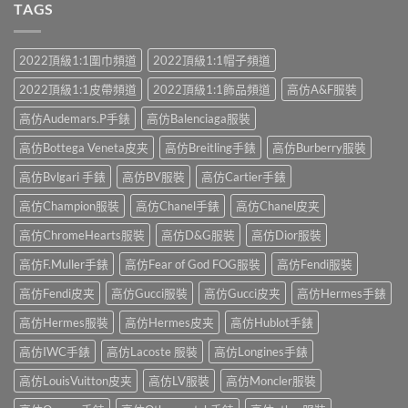
TAGS
2022頂級1:1圍巾頻道
2022頂級1:1帽子頻道
2022頂級1:1皮帶頻道
2022頂級1:1飾品頻道
高仿A&F服裝
高仿Audemars.P手錶
高仿Balenciaga服裝
高仿Bottega Veneta皮夹
高仿Breitling手錶
高仿Burberry服裝
高仿Bvlgari 手錶
高仿BV服裝
高仿Cartier手錶
高仿Champion服裝
高仿Chanel手錶
高仿Chanel皮夹
高仿ChromeHearts服裝
高仿D&G服裝
高仿Dior服裝
高仿F.Muller手錶
高仿Fear of God FOG服裝
高仿Fendi服裝
高仿Fendi皮夹
高仿Gucci服裝
高仿Gucci皮夹
高仿Hermes手錶
高仿Hermes服裝
高仿Hermes皮夹
高仿Hublot手錶
高仿IWC手錶
高仿Lacoste 服裝
高仿Longines手錶
高仿LouisVuitton皮夹
高仿LV服裝
高仿Moncler服裝