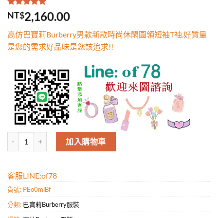
評分
1
5.00
/
2,160.00
NT$
5，已有
位
顧客進行評
高仿巴寶莉Burberry男款新款時尚休閑圓領短袖T袖.好質量
分
是您的需求好品味是您該追求!!
高仿巴寶莉Burberry男款新款時尚休閑圓領短袖T袖.好質量是您的需求
加入購物車
客服LINE:of78
貨號:
PEo0mlBf
分類:
巴寶莉Burberry服裝