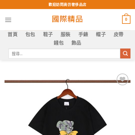
Skip
歡迎訪問高仿奢侈品店
to
content
0
首頁
包包
鞋子
服裝
手錶
帽子
皮帶
錢包
飾品
搜
尋
關
鍵
字:
Add to
wishlist