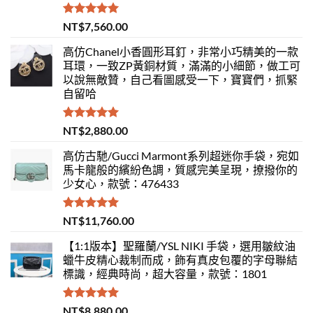
評分
5.00
NT$
7,560.00
滿分 5
高仿Chanel小香圓形耳釘，非常小巧精美的一款
耳環，一致ZP黃銅材質，滿滿的小細節，做工可
以說無敵贊，自己看圖感受一下，寶寶們，抓緊
自留哈
評分
5.00
NT$
2,880.00
滿分 5
高仿古馳/Gucci Marmont系列超迷你手袋，宛如
馬卡龍般的繽紛色調，質感完美呈現，撩撥你的
少女心，款號：476433
評分
5.00
NT$
11,760.00
滿分 5
【1:1版本】聖羅蘭/YSL NIKI 手袋，選用皺紋油
蠟牛皮精心裁制而成，飾有真皮包覆的字母聯結
標識，經典時尚，超大容量，款號：1801
評分
5.00
NT$
8,880.00