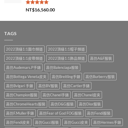
評分
5.00
NT$
16,560.00
滿分 5
TAGS
2022頂級1:1圍巾頻道
2022頂級1:1帽子頻道
2022頂級1:1皮帶頻道
2022頂級1:1飾品頻道
高仿A&F服裝
高仿Audemars.P手錶
高仿Balenciaga服裝
高仿Bottega Veneta皮夹
高仿Breitling手錶
高仿Burberry服裝
高仿Bvlgari 手錶
高仿BV服裝
高仿Cartier手錶
高仿Champion服裝
高仿Chanel手錶
高仿Chanel皮夹
高仿ChromeHearts服裝
高仿D&G服裝
高仿Dior服裝
高仿F.Muller手錶
高仿Fear of God FOG服裝
高仿Fendi服裝
高仿Fendi皮夹
高仿Gucci服裝
高仿Gucci皮夹
高仿Hermes手錶