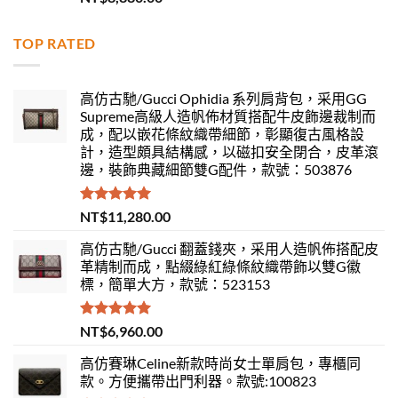
滿分 5
TOP RATED
高仿古馳/Gucci Ophidia 系列肩背包，采用GG
Supreme高級人造帆佈材質搭配牛皮飾邊裁制而
成，配以嵌花條紋織帶細節，彰顯復古風格設
計，造型頗具結構感，以磁扣安全閉合，皮革滾
邊，裝飾典藏細節雙G配件，款號：503876
評分
5.00
NT$
11,280.00
滿分 5
高仿古馳/Gucci 翻蓋錢夾，采用人造帆佈搭配皮
革精制而成，點綴綠紅綠條紋織帶飾以雙G徽
標，簡單大方，款號：523153
評分
5.00
NT$
6,960.00
滿分 5
高仿賽琳Celine新款時尚女士單肩包，專櫃同
款。方便攜帶出門利器。款號:100823