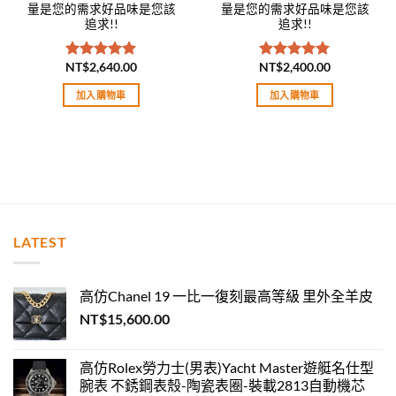
量是您的需求好品味是您該
量是您的需求好品味是您該
追求!!
追求!!
NT$
2,640.00
NT$
2,400.00
評分
5.00
評分
5.00
滿分 5
滿分 5
加入購物車
加入購物車
LATEST
高仿Chanel 19 一比一復刻最高等級 里外全羊皮
NT$
15,600.00
高仿Rolex勞力士(男表)Yacht Master遊艇名仕型
腕表 不銹鋼表殼-陶瓷表圈-裝載2813自動機芯