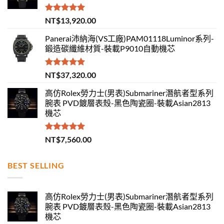
評分
5.00
NT$
13,920.00
滿分 5
Panerai沛納海(VS工廠)PAM01118Luminor系列-
鍛造碳纖維材質-裝載P9010自動機芯
評分
5.00
NT$
37,320.00
滿分 5
高仿Rolex勞力士(男表)Submariner潛航者型系列
腕表 PVD鍍層表殼-黑色陶瓷圈-裝載Asian2813
機芯
評分
5.00
NT$
7,560.00
滿分 5
BEST SELLING
高仿Rolex勞力士(男表)Submariner潛航者型系列
腕表 PVD鍍層表殼-黑色陶瓷圈-裝載Asian2813
機芯