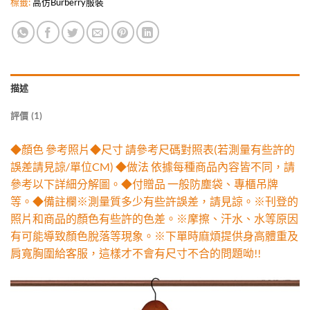
標籤:
高仿Burberry服裝
描述
評價 (1)
◆顏色 參考照片◆尺寸 請參考尺碼對照表(若測量有些許的
誤差請見諒/單位CM) ◆做法 依據每種商品內容皆不同，請
參考以下詳細分解圖。◆付贈品 一般防塵袋、專櫃吊牌
等。◆備註欄※測量質多少有些許誤差，請見諒。※刊登的
照片和商品的顏色有些許的色差。※摩擦、汗水、水等原因
有可能導致顏色脫落等現象。※下單時麻煩提供身高體重及
肩寬胸圍給客服，這樣才不會有尺寸不合的問題呦!!