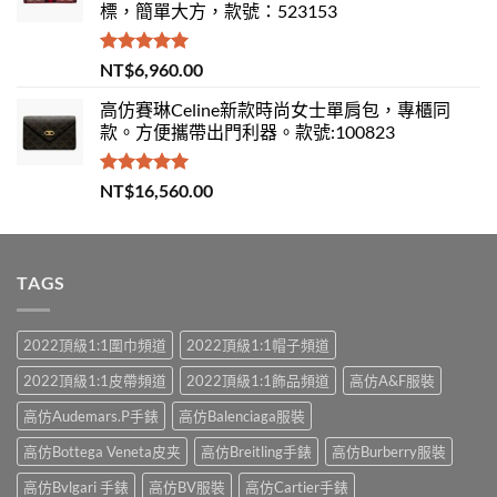
標，簡單大方，款號：523153
評分
5.00
NT$
6,960.00
滿分 5
高仿賽琳Celine新款時尚女士單肩包，專櫃同
款。方便攜帶出門利器。款號:100823
評分
5.00
NT$
16,560.00
滿分 5
TAGS
2022頂級1:1圍巾頻道
2022頂級1:1帽子頻道
2022頂級1:1皮帶頻道
2022頂級1:1飾品頻道
高仿A&F服裝
高仿Audemars.P手錶
高仿Balenciaga服裝
高仿Bottega Veneta皮夹
高仿Breitling手錶
高仿Burberry服裝
高仿Bvlgari 手錶
高仿BV服裝
高仿Cartier手錶