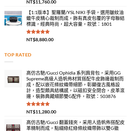
評分
5.00
NT$
11,760.00
滿分 5
【1:1版本】聖羅蘭/YSL NIKI 手袋，選用皺紋油
蠟牛皮精心裁制而成，飾有真皮包覆的字母聯結
標識，經典時尚，超大容量，款號：1801
評分
5.00
NT$
8,880.00
滿分 5
TOP RATED
高仿古馳/Gucci Ophidia 系列肩背包，采用GG
Supreme高級人造帆佈材質搭配牛皮飾邊裁制而
成，配以嵌花條紋織帶細節，彰顯復古風格設
計，造型頗具結構感，以磁扣安全閉合，皮革滾
邊，裝飾典藏細節雙G配件，款號：503876
評分
5.00
NT$
11,280.00
滿分 5
高仿古馳/Gucci 翻蓋錢夾，采用人造帆佈搭配皮
革精制而成，點綴綠紅綠條紋織帶飾以雙G徽