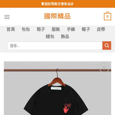
Skip
歡迎訪問高仿奢侈品店
to
content
0
首頁
包包
鞋子
服裝
手錶
帽子
皮帶
錢包
飾品
搜
尋
關
鍵
字:
Add to
wishlist