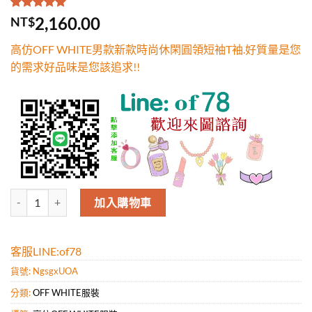
評分
1
5.00
/
2,160.00
NT$
5，已有
位
顧客進行評
高仿OFF WHITE男款新款時尚休閑圓領短袖T袖.好質量是您
分
的需求好品味是您該追求!!
高仿OFF WHITE男款新款時尚休閑圓領短袖T袖.好質量是您的需求好品
加入購物車
客服LINE:of78
貨號:
NgsgxUOA
分類:
OFF WHITE服裝