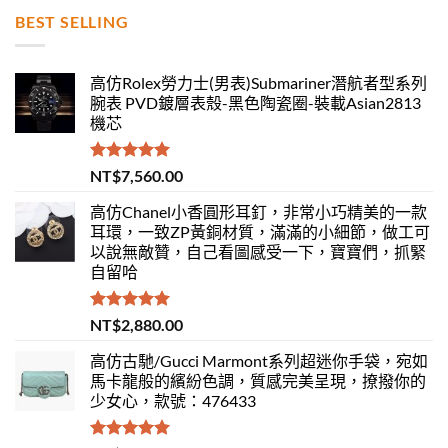
BEST SELLING
高仿Rolex勞力士(男表)Submariner潛航者型系列
腕表 PVD鍍層表殼-黑色陶瓷圈-裝載Asian2813
機芯
評分
5.00
NT$
7,560.00
滿分 5
高仿Chanel小香圓形耳釘，非常小巧精美的一款
耳環，一致ZP黃銅材質，滿滿的小細節，做工可
以說無敵贊，自己看圖感受一下，寶寶們，抓緊
自留哈
評分
5.00
NT$
2,880.00
滿分 5
高仿古馳/Gucci Marmont系列超迷你手袋，宛如
馬卡龍般的繽紛色調，質感完美呈現，撩撥你的
少女心，款號：476433