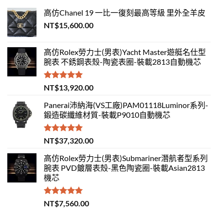
高仿Chanel 19 一比一復刻最高等級 里外全羊皮
NT$
15,600.00
高仿Rolex勞力士(男表)Yacht Master遊艇名仕型
腕表 不銹鋼表殼-陶瓷表圈-裝載2813自動機芯
評分
5.00
NT$
13,920.00
滿分 5
Panerai沛納海(VS工廠)PAM01118Luminor系列-
鍛造碳纖維材質-裝載P9010自動機芯
評分
5.00
NT$
37,320.00
滿分 5
高仿Rolex勞力士(男表)Submariner潛航者型系列
腕表 PVD鍍層表殼-黑色陶瓷圈-裝載Asian2813
機芯
評分
5.00
NT$
7,560.00
滿分 5