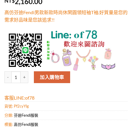
2,160.00
NT$
5，已有
位
顧客進行評
高仿芬迪Fendi男款新款時尚休閑圓領短袖T袖.好質量是您的
分
需求好品味是您該追求!!
高仿芬迪Fendi男款新款時尚休閑圓領短袖T袖.好質量是您的需求好品味
加入購物車
客服LINE:of78
貨號:
Pf2cyYlg
分類:
芬迪Fendi服裝
標籤:
高仿Fendi服裝