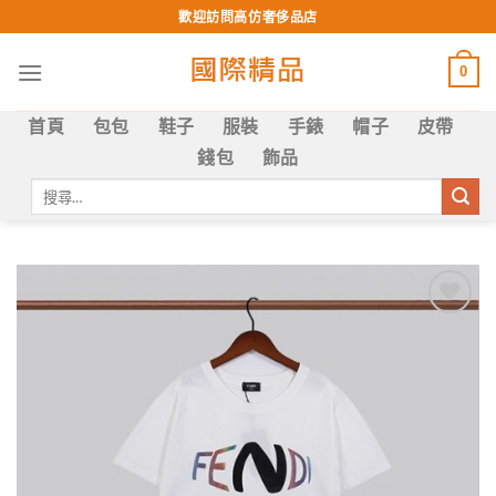
Skip
歡迎訪問高仿奢侈品店
to
content
0
首頁
包包
鞋子
服裝
手錶
帽子
皮帶
錢包
飾品
搜
尋
關
鍵
字:
Add to
wishlist