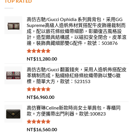
TOP RATED
高仿古馳/Gucci Ophidia 系列肩背包，采用GG
Supreme高級人造帆佈材質搭配牛皮飾邊裁制而
成，配以嵌花條紋織帶細節，彰顯復古風格設
計，造型頗具結構感，以磁扣安全閉合，皮革滾
邊，裝飾典藏細節雙G配件，款號：503876
評分
5.00
NT$
11,280.00
滿分 5
高仿古馳/Gucci 翻蓋錢夾，采用人造帆佈搭配皮
革精制而成，點綴綠紅綠條紋織帶飾以雙G徽
標，簡單大方，款號：523153
評分
5.00
NT$
6,960.00
滿分 5
高仿賽琳Celine新款時尚女士單肩包，專櫃同
款。方便攜帶出門利器。款號:100823
評分
5.00
NT$
16,560.00