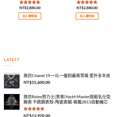
NT$
2,880.00
NT$
2,880.00
評分
5.00
評分
5.00
滿分 5
滿分 5
加入購物車
加入購物車
LATEST
高仿Chanel 19 一比一復刻最高等級 里外全羊皮
NT$
15,600.00
高仿Rolex勞力士(男表)Yacht Master遊艇名仕型
腕表 不銹鋼表殼-陶瓷表圈-裝載2813自動機芯
評分
5.00
NT$
13,920.00