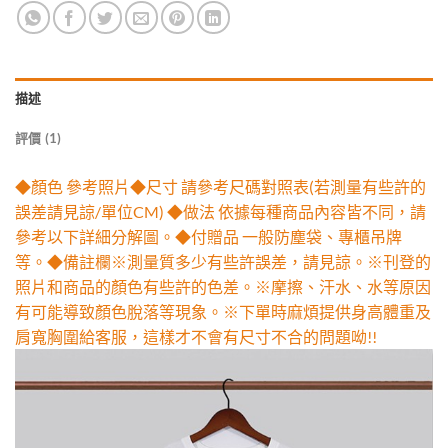
描述
評價 (1)
◆顏色 參考照片◆尺寸 請參考尺碼對照表(若測量有些許的
誤差請見諒/單位CM) ◆做法 依據每種商品內容皆不同，請
參考以下詳細分解圖。◆付贈品 一般防塵袋、專櫃吊牌
等。◆備註欄※測量質多少有些許誤差，請見諒。※刊登的
照片和商品的顏色有些許的色差。※摩擦、汗水、水等原因
有可能導致顏色脫落等現象。※下單時麻煩提供身高體重及
肩寬胸圍給客服，這樣才不會有尺寸不合的問題呦!!