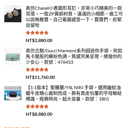
滿分 5
高仿Chanel小香圓形耳釘，非常小巧精美的一款
耳環，一致ZP黃銅材質，滿滿的小細節，做工可
以說無敵贊，自己看圖感受一下，寶寶們，抓緊
自留哈
評分
5.00
NT$
2,880.00
滿分 5
高仿古馳/Gucci Marmont系列超迷你手袋，宛如
馬卡龍般的繽紛色調，質感完美呈現，撩撥你的
少女心，款號：476433
評分
5.00
NT$
11,760.00
滿分 5
【1:1版本】聖羅蘭/YSL NIKI 手袋，選用皺紋油
蠟牛皮精心裁制而成，飾有真皮包覆的字母聯結
標識，經典時尚，超大容量，款號：1801
評分
5.00
NT$
8,880.00
滿分 5