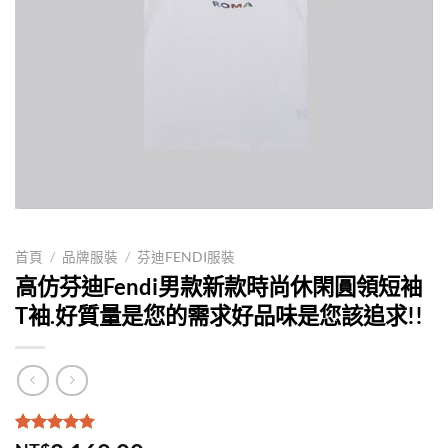
首頁
/
品牌服裝
/
芬迪FENDI服裝
高仿芬迪Fendi男款新款時尚休閑圓領短袖
T袖.好質量是您的需求好品味是您該追求!!
評分
1
5.00
/