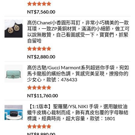
評分
5.00
NT$
7,560.00
滿分 5
高仿Chanel小香圓形耳釘，非常小巧精美的一款
耳環，一致ZP黃銅材質，滿滿的小細節，做工可
以說無敵贊，自己看圖感受一下，寶寶們，抓緊
自留哈
評分
5.00
NT$
2,880.00
滿分 5
高仿古馳/Gucci Marmont系列超迷你手袋，宛如
馬卡龍般的繽紛色調，質感完美呈現，撩撥你的
少女心，款號：476433
評分
5.00
NT$
11,760.00
滿分 5
【1:1版本】聖羅蘭/YSL NIKI 手袋，選用皺紋油
蠟牛皮精心裁制而成，飾有真皮包覆的字母聯結
標識，經典時尚，超大容量，款號：1801
評分
5.00
NT$
8,880.00