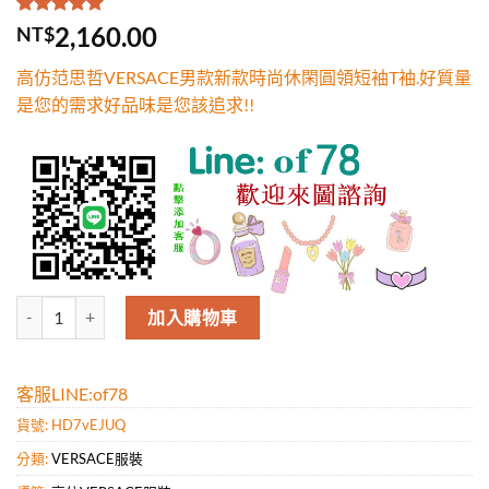
評分
1
5.00
/
2,160.00
NT$
5，已有
位
顧客進行評
高仿范思哲VERSACE男款新款時尚休閑圓領短袖T袖.好質量
分
是您的需求好品味是您該追求!!
高仿范思哲VERSACE男款新款時尚休閑圓領短袖T袖.好質量是您的需求
加入購物車
客服LINE:of78
貨號:
HD7vEJUQ
分類:
VERSACE服裝