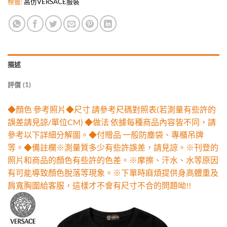
標籤:
高仿VERSACE服裝
描述
評價 (1)
◆顏色 參考照片◆尺寸 請參考尺碼對照表(若測量有些許的
誤差請見諒/單位CM) ◆做法 依據每種商品內容皆不同，請
參考以下詳細分解圖。◆付贈品 一般防塵袋、專櫃吊牌
等。◆備註欄※測量質多少有些許誤差，請見諒。※刊登的
照片和商品的顏色有些許的色差。※摩擦、汗水、水等原因
有可能導致顏色脫落等現象。※下單時麻煩提供身高體重及
肩寬胸圍給客服，這樣才不會有尺寸不合的問題呦!!