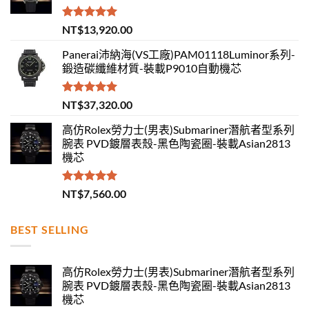
評分
5.00
NT$
13,920.00
滿分 5
Panerai沛納海(VS工廠)PAM01118Luminor系列-
鍛造碳纖維材質-裝載P9010自動機芯
評分
5.00
NT$
37,320.00
滿分 5
高仿Rolex勞力士(男表)Submariner潛航者型系列
腕表 PVD鍍層表殼-黑色陶瓷圈-裝載Asian2813
機芯
評分
5.00
NT$
7,560.00
滿分 5
BEST SELLING
高仿Rolex勞力士(男表)Submariner潛航者型系列
腕表 PVD鍍層表殼-黑色陶瓷圈-裝載Asian2813
機芯