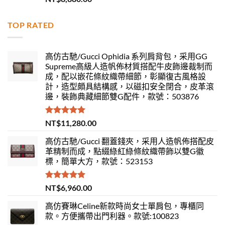
滿分 5
TOP RATED
高仿古馳/Gucci Ophidia 系列肩背包，采用GG
Supreme高級人造帆佈材質搭配牛皮飾邊裁制而
成，配以嵌花條紋織帶細節，彰顯復古風格設
計，造型頗具結構感，以磁扣安全閉合，皮革滾
邊，裝飾典藏細節雙G配件，款號：503876
評分
5.00
NT$
11,280.00
滿分 5
高仿古馳/Gucci 翻蓋錢夾，采用人造帆佈搭配皮
革精制而成，點綴綠紅綠條紋織帶飾以雙G徽
標，簡單大方，款號：523153
評分
5.00
NT$
6,960.00
滿分 5
高仿賽琳Celine新款時尚女士單肩包，專櫃同
款。方便攜帶出門利器。款號:100823