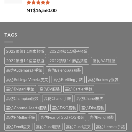
評分
5.00
NT$
16,560.00
滿分 5
TAGS
2022頂級1:1圍巾頻道
2022頂級1:1帽子頻道
2022頂級1:1皮帶頻道
2022頂級1:1飾品頻道
高仿A&F服裝
高仿Audemars.P手錶
高仿Balenciaga服裝
高仿Bottega Veneta皮夹
高仿Breitling手錶
高仿Burberry服裝
高仿Bvlgari 手錶
高仿BV服裝
高仿Cartier手錶
高仿Champion服裝
高仿Chanel手錶
高仿Chanel皮夹
高仿ChromeHearts服裝
高仿D&G服裝
高仿Dior服裝
高仿F.Muller手錶
高仿Fear of God FOG服裝
高仿Fendi服裝
高仿Fendi皮夹
高仿Gucci服裝
高仿Gucci皮夹
高仿Hermes手錶