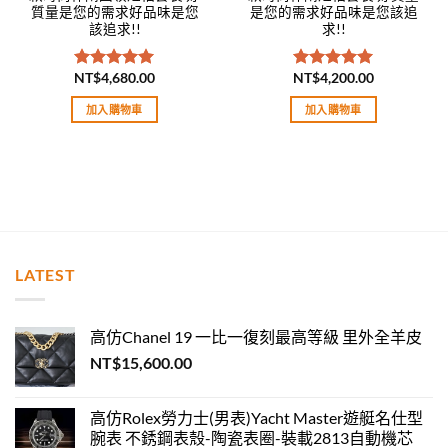
質量是您的需求好品味是您
是您的需求好品味是您該追
該追求!!
求!!
NT$
4,680.00
NT$
4,200.00
評分
5.00
評分
5.00
滿分 5
滿分 5
加入購物車
加入購物車
LATEST
高仿Chanel 19 一比一復刻最高等級 里外全羊皮
NT$
15,600.00
高仿Rolex勞力士(男表)Yacht Master遊艇名仕型
腕表 不銹鋼表殼-陶瓷表圈-裝載2813自動機芯