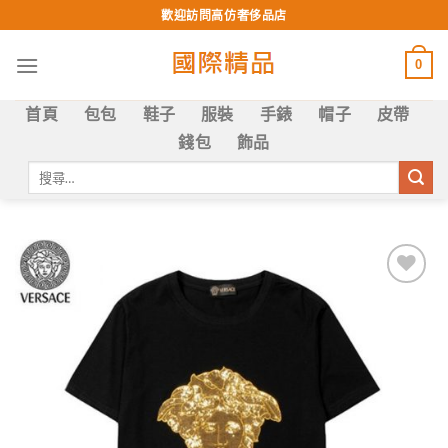
Skip
歡迎訪問高仿奢侈品店
to
content
0
首頁
包包
鞋子
服裝
手錶
帽子
皮帶
錢包
飾品
搜
尋
關
鍵
字:
Add to
wishlist