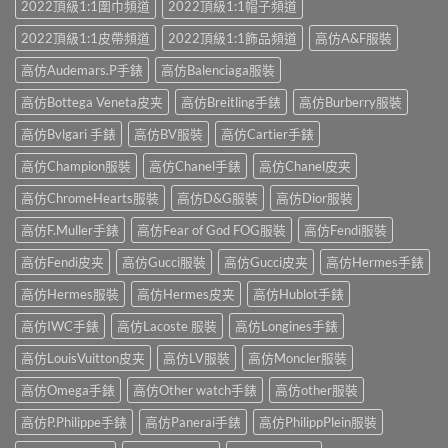
2022頂級1:1圍巾頻道
2022頂級1:1帽子頻道
2022頂級1:1皮帶頻道
2022頂級1:1飾品頻道
高仿A&F服裝
高仿Audemars.P手錶
高仿Balenciaga服裝
高仿Bottega Veneta皮夹
高仿Breitling手錶
高仿Burberry服裝
高仿Bvlgari 手錶
高仿BV服裝
高仿Cartier手錶
高仿Champion服裝
高仿Chanel手錶
高仿Chanel皮夹
高仿ChromeHearts服裝
高仿D&G服裝
高仿Dior服裝
高仿F.Muller手錶
高仿Fear of God FOG服裝
高仿Fendi服裝
高仿Fendi皮夹
高仿Gucci服裝
高仿Gucci皮夹
高仿Hermes手錶
高仿Hermes服裝
高仿Hermes皮夹
高仿Hublot手錶
高仿IWC手錶
高仿Lacoste 服裝
高仿Longines手錶
高仿LouisVuitton皮夹
高仿LV服裝
高仿Moncler服裝
高仿Omega手錶
高仿Other watch手錶
高仿other服裝
高仿P.Philippe手錶
高仿Panerai手錶
高仿PhilippPlein服裝