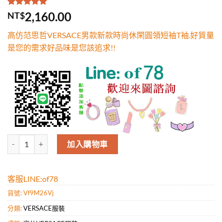
評分
1
5.00
/
2,160.00
NT$
5，已有
位
顧客進行評
高仿范思哲VERSACE男款新款時尚休閑圓領短袖T袖.好質量
分
是您的需求好品味是您該追求!!
高仿范思哲VERSACE男款新款時尚休閑圓領短袖T袖.好質量是您的需求
加入購物車
客服LINE:of78
貨號:
Vf9M26Vj
分類:
VERSACE服裝