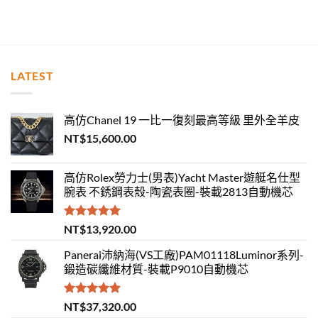
LATEST
高仿Chanel 19 一比一復刻最高等級 里外全羊皮
NT$
15,600.00
高仿Rolex勞力士(男表)Yacht Master遊艇名仕型
腕表 不銹鋼表殼-陶瓷表圈-裝載2813自動機芯
評分
5.00
NT$
13,920.00
滿分 5
Panerai沛納海(VS工廠)PAM01118Luminor系列-
鍛造碳纖維材質-裝載P9010自動機芯
評分
5.00
NT$
37,320.00
滿分 5