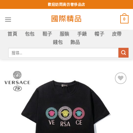
Skip
歡迎訪問高仿奢侈品店
to
content
0
首頁
包包
鞋子
服裝
手錶
帽子
皮帶
錢包
飾品
搜
尋
關
鍵
字:
Add to
wishlist