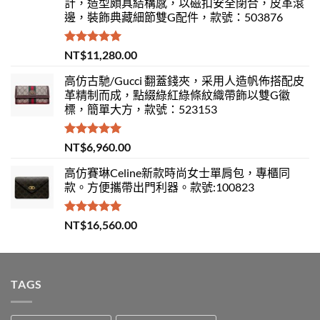
計，造型頗具結構感，以磁扣安全閉合，皮革滾
邊，裝飾典藏細節雙G配件，款號：503876
評分
5.00
NT$
11,280.00
滿分 5
高仿古馳/Gucci 翻蓋錢夾，采用人造帆佈搭配皮
革精制而成，點綴綠紅綠條紋織帶飾以雙G徽
標，簡單大方，款號：523153
評分
5.00
NT$
6,960.00
滿分 5
高仿賽琳Celine新款時尚女士單肩包，專櫃同
款。方便攜帶出門利器。款號:100823
評分
5.00
NT$
16,560.00
滿分 5
TAGS