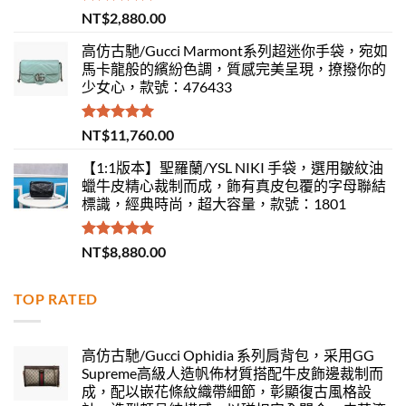
評分
5.00
NT$
2,880.00
滿分 5
高仿古馳/Gucci Marmont系列超迷你手袋，宛如
馬卡龍般的繽紛色調，質感完美呈現，撩撥你的
少女心，款號：476433
評分
5.00
NT$
11,760.00
滿分 5
【1:1版本】聖羅蘭/YSL NIKI 手袋，選用皺紋油
蠟牛皮精心裁制而成，飾有真皮包覆的字母聯結
標識，經典時尚，超大容量，款號：1801
評分
5.00
NT$
8,880.00
滿分 5
TOP RATED
高仿古馳/Gucci Ophidia 系列肩背包，采用GG
Supreme高級人造帆佈材質搭配牛皮飾邊裁制而
成，配以嵌花條紋織帶細節，彰顯復古風格設