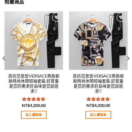
相關商品
Add to
Add to
wishlist
wishlist
高仿范思哲VERSACE男款新
高仿范思哲VERSACE男款新
款時尚休閑短袖套裝.好質量
款時尚休閑短袖套裝.好質量
是您的需求好品味是您該追
是您的需求好品味是您該追
求!!
求!!
NT$
4,200.00
NT$
4,200.00
評分
5.00
評分
5.00
滿分 5
滿分 5
加入購物車
加入購物車