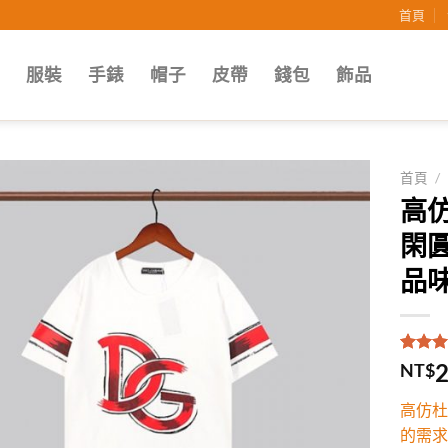
首頁
子
服裝
手錶
帽子
皮帶
錢包
飾品
首頁
/
高
Add to
閑
wishlist
品味
評分
1
5
2
NT$
5，已
顧客進
高仿杜
分
的需求