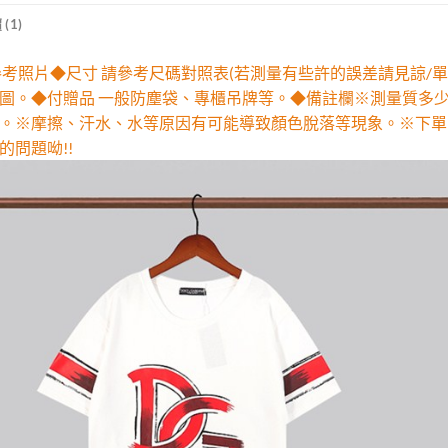
(1)
參考照片◆尺寸 請參考尺碼對照表(若測量有些許的誤差請見諒/單
圖。◆付贈品 一般防塵袋、專櫃吊牌等。◆備註欄※測量質多
。※摩擦、汗水、水等原因有可能導致顏色脫落等現象。※下單
的問題呦!!