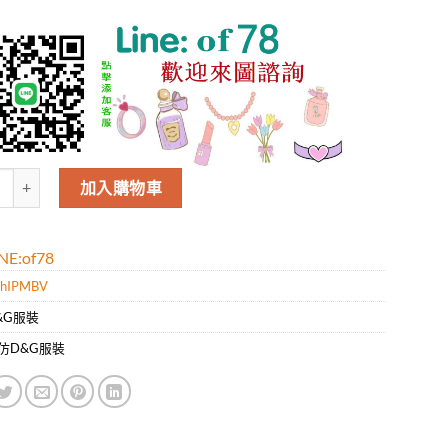
嘉班納D&G男款新款時尚休閑圓領短袖T袖.好質量是您的需求好品味是您該追
加入購物車
E:of78
hIPMBV
&G服裝
仿D&G服裝