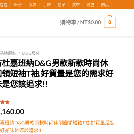
包包
鞋子
服裝
手錶
帽子
皮帶
錢包
飾品
0
購物車 /
NT$
0.00
品牌服裝
/
D&G服裝
仿杜嘉班納D&G男款新款時尚休
圓領短袖T袖.好質量是您的需求好
是您該追求!!
.00
/
,160.00
有
位
行評
嘉班納D&G男款新款時尚休閑圓領短袖T袖.好質量是您
好品味是您該追求!!