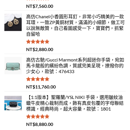
評分
5.00
NT$
7,560.00
滿分 5
高仿Chanel小香圓形耳釘，非常小巧精美的一款
耳環，一致ZP黃銅材質，滿滿的小細節，做工可
以說無敵贊，自己看圖感受一下，寶寶們，抓緊
自留哈
評分
5.00
NT$
2,880.00
滿分 5
高仿古馳/Gucci Marmont系列超迷你手袋，宛如
馬卡龍般的繽紛色調，質感完美呈現，撩撥你的
少女心，款號：476433
評分
5.00
NT$
11,760.00
滿分 5
【1:1版本】聖羅蘭/YSL NIKI 手袋，選用皺紋油
蠟牛皮精心裁制而成，飾有真皮包覆的字母聯結
標識，經典時尚，超大容量，款號：1801
評分
5.00
NT$
8,880.00
滿分 5