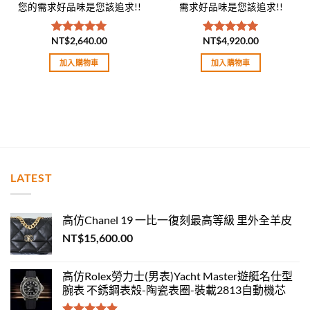
您的需求好品味是您該追求!!
需求好品味是您該追求!!
NT$
2,640.00
NT$
4,920.00
評分
5.00
評分
5.00
滿分 5
滿分 5
加入購物車
加入購物車
LATEST
高仿Chanel 19 一比一復刻最高等級 里外全羊皮
NT$
15,600.00
高仿Rolex勞力士(男表)Yacht Master遊艇名仕型
腕表 不銹鋼表殼-陶瓷表圈-裝載2813自動機芯