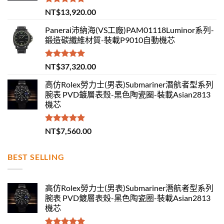
評分
5.00
NT$
13,920.00
滿分 5
Panerai沛納海(VS工廠)PAM01118Luminor系列-
鍛造碳纖維材質-裝載P9010自動機芯
評分
5.00
NT$
37,320.00
滿分 5
高仿Rolex勞力士(男表)Submariner潛航者型系列
腕表 PVD鍍層表殼-黑色陶瓷圈-裝載Asian2813
機芯
評分
5.00
NT$
7,560.00
滿分 5
BEST SELLING
高仿Rolex勞力士(男表)Submariner潛航者型系列
腕表 PVD鍍層表殼-黑色陶瓷圈-裝載Asian2813
機芯