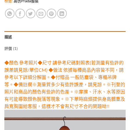
標籤:
高仿Prada服裝
描述
評價 (1)
◆顏色 參考照片◆尺寸 請參考尺碼對照表(若測量有些許的
誤差請見諒/單位CM) ◆做法 依據每種商品內容皆不同，請
參考以下詳細分解圖。◆付贈品 一般防塵袋、專櫃吊牌
等。◆備註欄※測量質多少有些許誤差，請見諒。※刊登的
照片和商品的顏色有些許的色差。※摩擦、汗水、水等原因
有可能導致顏色脫落等現象。※下單時麻煩提供身高體重及
肩寬胸圍給客服，這樣才不會有尺寸不合的問題呦!!