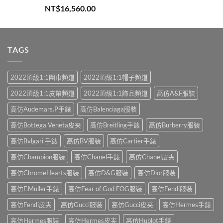
評分
5.00
NT$
16,560.00
滿分 5
TAGS
2022頂級1:1圍巾頻道
2022頂級1:1帽子頻道
2022頂級1:1皮帶頻道
2022頂級1:1飾品頻道
高仿A&F服裝
高仿Audemars.P手錶
高仿Balenciaga服裝
高仿Bottega Veneta皮夹
高仿Breitling手錶
高仿Burberry服裝
高仿Bvlgari 手錶
高仿BV服裝
高仿Cartier手錶
高仿Champion服裝
高仿Chanel手錶
高仿Chanel皮夹
高仿ChromeHearts服裝
高仿D&G服裝
高仿Dior服裝
高仿F.Muller手錶
高仿Fear of God FOG服裝
高仿Fendi服裝
高仿Fendi皮夹
高仿Gucci服裝
高仿Gucci皮夹
高仿Hermes手錶
高仿Hermes服裝
高仿Hermes皮夹
高仿Hublot手錶