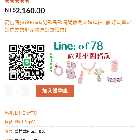
評分
1
5.00
/
2,160.00
NT$
5，已有
位
顧客進行評
高仿普拉達Prada男款新款時尚休閑圓領短袖T袖.好質量是
分
您的需求好品味是您該追求!!
高仿普拉達Prada男款新款時尚休閑圓領短袖T袖.好質量是您的需求好品
加入購物車
客服LINE:of78
貨號:
PNcENqvV
分類:
普拉達Prada服裝