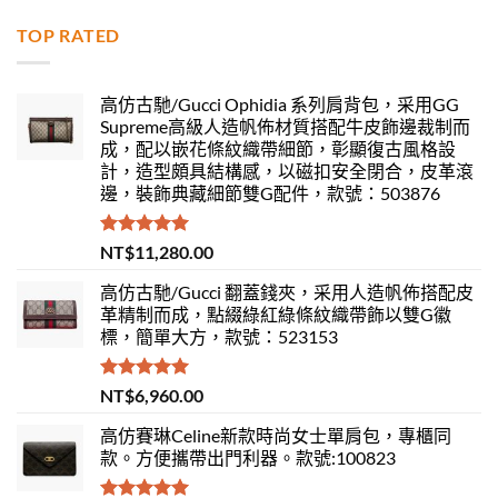
TOP RATED
高仿古馳/Gucci Ophidia 系列肩背包，采用GG
Supreme高級人造帆佈材質搭配牛皮飾邊裁制而
成，配以嵌花條紋織帶細節，彰顯復古風格設
計，造型頗具結構感，以磁扣安全閉合，皮革滾
邊，裝飾典藏細節雙G配件，款號：503876
評分
5.00
NT$
11,280.00
滿分 5
高仿古馳/Gucci 翻蓋錢夾，采用人造帆佈搭配皮
革精制而成，點綴綠紅綠條紋織帶飾以雙G徽
標，簡單大方，款號：523153
評分
5.00
NT$
6,960.00
滿分 5
高仿賽琳Celine新款時尚女士單肩包，專櫃同
款。方便攜帶出門利器。款號:100823