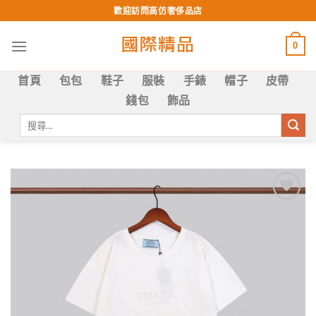
Skip
歡迎訪問高仿奢侈品店
to
content
0
首頁
包包
鞋子
服裝
手錶
帽子
皮帶
錢包
飾品
搜
尋
關
鍵
字:
Add to
wishlist