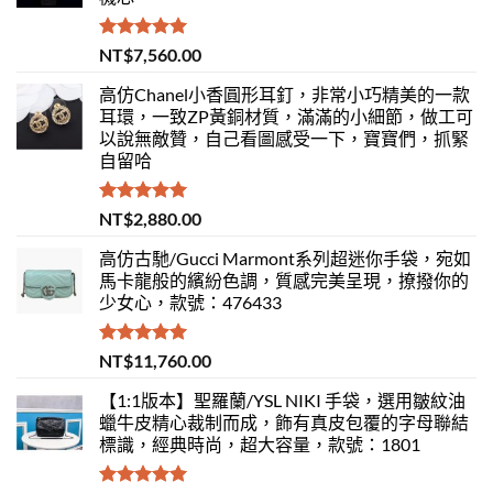
評分
5.00
NT$
7,560.00
滿分 5
高仿Chanel小香圓形耳釘，非常小巧精美的一款
耳環，一致ZP黃銅材質，滿滿的小細節，做工可
以說無敵贊，自己看圖感受一下，寶寶們，抓緊
自留哈
評分
5.00
NT$
2,880.00
滿分 5
高仿古馳/Gucci Marmont系列超迷你手袋，宛如
馬卡龍般的繽紛色調，質感完美呈現，撩撥你的
少女心，款號：476433
評分
5.00
NT$
11,760.00
滿分 5
【1:1版本】聖羅蘭/YSL NIKI 手袋，選用皺紋油
蠟牛皮精心裁制而成，飾有真皮包覆的字母聯結
標識，經典時尚，超大容量，款號：1801