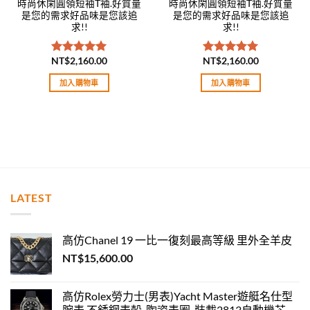
時尚休閑圓領短袖T袖.好質量
時尚休閑圓領短袖T袖.好質量
是您的需求好品味是您該追
是您的需求好品味是您該追
求!!
求!!
NT$
2,160.00
NT$
2,160.00
評分
5.00
評分
5.00
滿分 5
滿分 5
加入購物車
加入購物車
LATEST
高仿Chanel 19 一比一復刻最高等級 里外全羊皮
NT$
15,600.00
高仿Rolex勞力士(男表)Yacht Master遊艇名仕型
腕表 不銹鋼表殼-陶瓷表圈-裝載2813自動機芯