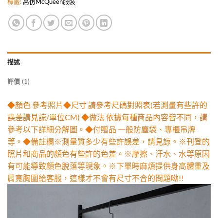
標籤:
高仿McQueen服裝
描述
評價 (1)
◆顏色 參考照片◆尺寸 請參考尺碼對照表(若測量有些許的
誤差請見諒/單位CM) ◆做法 依據每種商品內容皆不同，請
參考以下詳細分解圖。◆付贈品 一般防塵袋、專櫃吊牌
等。◆備註欄※測量質多少有些許誤差，請見諒。※刊登的
照片和商品的顏色有些許的色差。※摩擦、汗水、水等原因
有可能導致顏色脫落等現象。※下單時麻煩提供身高體重及
肩寬胸圍給客服，這樣才不會有尺寸不合的問題呦!!