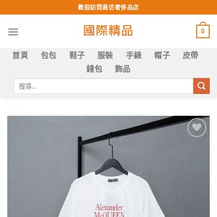
Skip
歡迎訪問高仿奢侈品店
to
content
0
首頁
包包
鞋子
服裝
手錶
帽子
皮帶
錢包
飾品
搜
尋
關
鍵
字:
Add to
wishlist