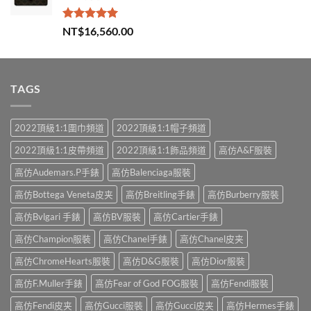
評分
5.00
NT$
16,560.00
滿分 5
TAGS
2022頂級1:1圍巾頻道
2022頂級1:1帽子頻道
2022頂級1:1皮帶頻道
2022頂級1:1飾品頻道
高仿A&F服裝
高仿Audemars.P手錶
高仿Balenciaga服裝
高仿Bottega Veneta皮夹
高仿Breitling手錶
高仿Burberry服裝
高仿Bvlgari 手錶
高仿BV服裝
高仿Cartier手錶
高仿Champion服裝
高仿Chanel手錶
高仿Chanel皮夹
高仿ChromeHearts服裝
高仿D&G服裝
高仿Dior服裝
高仿F.Muller手錶
高仿Fear of God FOG服裝
高仿Fendi服裝
高仿Fendi皮夹
高仿Gucci服裝
高仿Gucci皮夹
高仿Hermes手錶