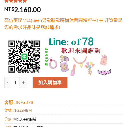
評分
1
5.00
/
2,160.00
NT$
5，已有
位
顧客進行評
高仿麥昆McQueen男款新款時尚休閑圓領短袖T袖.好質量是
分
您的需求好品味是您該追求!!
高仿麥昆McQueen男款新款時尚休閑圓領短袖T袖.好質量是您的需求好
加入購物車
客服LINE:of78
貨號:
j1GZzHEM
分類:
McQueen服裝