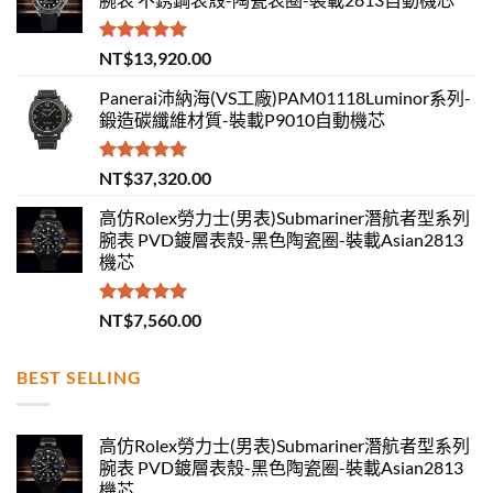
評分
5.00
NT$
13,920.00
滿分 5
Panerai沛納海(VS工廠)PAM01118Luminor系列-
鍛造碳纖維材質-裝載P9010自動機芯
評分
5.00
NT$
37,320.00
滿分 5
高仿Rolex勞力士(男表)Submariner潛航者型系列
腕表 PVD鍍層表殼-黑色陶瓷圈-裝載Asian2813
機芯
評分
5.00
NT$
7,560.00
滿分 5
BEST SELLING
高仿Rolex勞力士(男表)Submariner潛航者型系列
腕表 PVD鍍層表殼-黑色陶瓷圈-裝載Asian2813
機芯