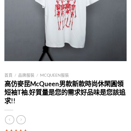
首頁
/
品牌服裝
/
MCQUEEN服裝
高仿麥昆McQueen男款新款時尚休閑圓領
短袖T袖.好質量是您的需求好品味是您該追
求!!