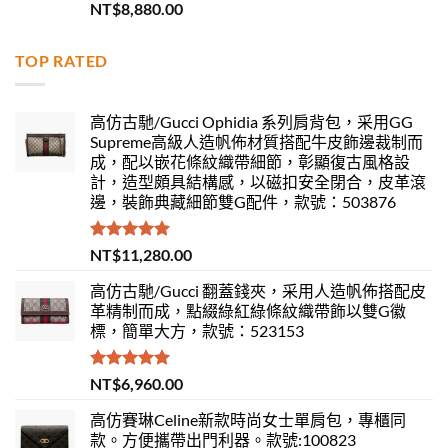
評分
5.00
NT$
8,880.00
滿分 5
TOP RATED
高仿古馳/Gucci Ophidia 系列肩背包，采用GG
Supreme高級人造帆佈材質搭配牛皮飾邊裁制而
成，配以嵌花條紋織帶細節，彰顯復古風格設
計，造型頗具結構感，以磁扣安全閉合，皮革滾
邊，裝飾典藏細節雙G配件，款號：503876
評分
5.00
NT$
11,280.00
滿分 5
高仿古馳/Gucci 翻蓋錢夾，采用人造帆佈搭配皮
革精制而成，點綴綠紅綠條紋織帶飾以雙G徽
標，簡單大方，款號：523153
評分
5.00
NT$
6,960.00
滿分 5
高仿賽琳Celine新款時尚女士單肩包，專櫃同
款。方便攜帶出門利器。款號:100823