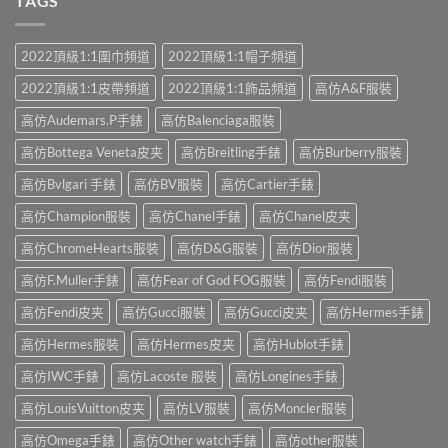
TAGS
2022頂級1:1圍巾頻道
2022頂級1:1帽子頻道
2022頂級1:1皮帶頻道
2022頂級1:1飾品頻道
高仿A&F服裝
高仿Audemars.P手錶
高仿Balenciaga服裝
高仿Bottega Veneta皮夹
高仿Breitling手錶
高仿Burberry服裝
高仿Bvlgari 手錶
高仿BV服裝
高仿Cartier手錶
高仿Champion服裝
高仿Chanel手錶
高仿Chanel皮夹
高仿ChromeHearts服裝
高仿D&G服裝
高仿Dior服裝
高仿F.Muller手錶
高仿Fear of God FOG服裝
高仿Fendi服裝
高仿Fendi皮夹
高仿Gucci服裝
高仿Gucci皮夹
高仿Hermes手錶
高仿Hermes服裝
高仿Hermes皮夹
高仿Hublot手錶
高仿IWC手錶
高仿Lacoste 服裝
高仿Longines手錶
高仿LouisVuitton皮夹
高仿LV服裝
高仿Moncler服裝
高仿Omega手錶
高仿Other watch手錶
高仿other服裝