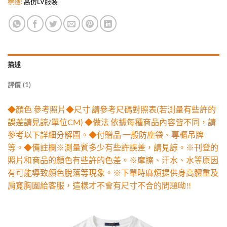
標籤:
高仿LV服裝
描述
評價 (1)
◆顏色 參考照片◆尺寸 請參考尺碼對照表(若測量有些許的
誤差請見諒/單位CM) ◆做法 依據每種商品內容皆不同，請
參考以下詳細分解圖。◆付贈品 一般防塵袋、專櫃吊牌
等。◆備註欄※測量質多少有些許誤差，請見諒。※刊登的
照片和商品的顏色有些許的色差。※摩擦、汗水、水等原因
有可能導致顏色脫落等現象。※下單時麻煩提供身高體重及
肩寬胸圍給客服，這樣才不會有尺寸不合的問題呦!!