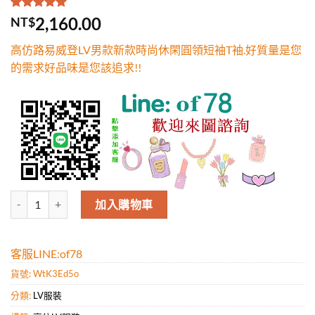
評分
1
5.00
/
2,160.00
NT$
5，已有
位
顧客進行評
高仿路易威登LV男款新款時尚休閑圓領短袖T袖.好質量是您
分
的需求好品味是您該追求!!
高仿路易威登LV男款新款時尚休閑圓領短袖T袖.好質量是您的需求好品味
加入購物車
客服LINE:of78
貨號:
WtK3Ed5o
分類:
LV服裝