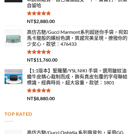
自留哈
評分
5.00
NT$
2,880.00
滿分 5
高仿古馳/Gucci Marmont系列超迷你手袋，宛如
馬卡龍般的繽紛色調，質感完美呈現，撩撥你的
少女心，款號：476433
評分
5.00
NT$
11,760.00
滿分 5
【1:1版本】聖羅蘭/YSL NIKI 手袋，選用皺紋油
蠟牛皮精心裁制而成，飾有真皮包覆的字母聯結
標識，經典時尚，超大容量，款號：1801
評分
5.00
NT$
8,880.00
滿分 5
TOP RATED
高仿古馳/Gucci Ophidia 系列肩背包，采用GG