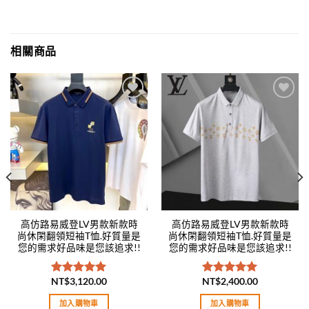
相關商品
Add to
Add to
wishlist
wishlist
高仿路易威登LV男款新款時
高仿路易威登LV男款新款時
尚休閑翻領短袖T恤.好質量是
尚休閑翻領短袖T恤.好質量是
您的需求好品味是您該追求!!
您的需求好品味是您該追求!!
NT$
3,120.00
NT$
2,400.00
評分
5.00
評分
5.00
滿分 5
滿分 5
加入購物車
加入購物車