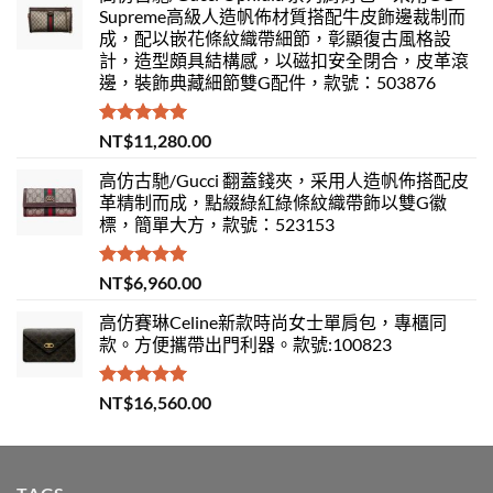
Supreme高級人造帆佈材質搭配牛皮飾邊裁制而
成，配以嵌花條紋織帶細節，彰顯復古風格設
計，造型頗具結構感，以磁扣安全閉合，皮革滾
邊，裝飾典藏細節雙G配件，款號：503876
評分
5.00
NT$
11,280.00
滿分 5
高仿古馳/Gucci 翻蓋錢夾，采用人造帆佈搭配皮
革精制而成，點綴綠紅綠條紋織帶飾以雙G徽
標，簡單大方，款號：523153
評分
5.00
NT$
6,960.00
滿分 5
高仿賽琳Celine新款時尚女士單肩包，專櫃同
款。方便攜帶出門利器。款號:100823
評分
5.00
NT$
16,560.00
滿分 5