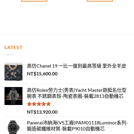
LATEST
高仿Chanel 19 一比一復刻最高等級 里外全羊皮
NT$
15,600.00
高仿Rolex勞力士(男表)Yacht Master遊艇名仕型
腕表 不銹鋼表殼-陶瓷表圈-裝載2813自動機芯
評分
5.00
NT$
13,920.00
滿分 5
Panerai沛納海(VS工廠)PAM01118Luminor系列-
鍛造碳纖維材質-裝載P9010自動機芯