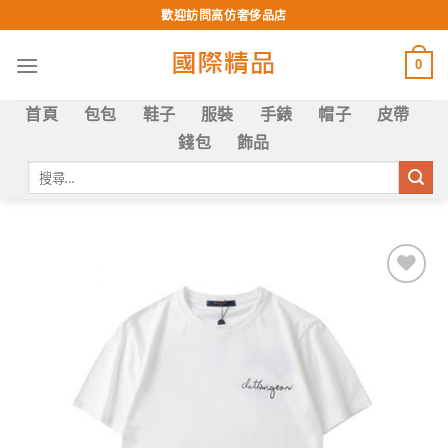
Skip
歡迎訪問高仿奢侈品店
to
content
0
首頁
包包
鞋子
服裝
手錶
帽子
皮帶
錢包
飾品
搜
尋
關
鍵
字:
Add to
wishlist