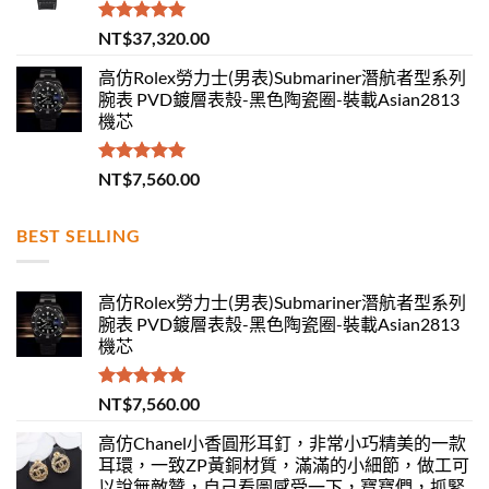
評分
5.00
NT$
37,320.00
滿分 5
高仿Rolex勞力士(男表)Submariner潛航者型系列
腕表 PVD鍍層表殼-黑色陶瓷圈-裝載Asian2813
機芯
評分
5.00
NT$
7,560.00
滿分 5
BEST SELLING
高仿Rolex勞力士(男表)Submariner潛航者型系列
腕表 PVD鍍層表殼-黑色陶瓷圈-裝載Asian2813
機芯
評分
5.00
NT$
7,560.00
滿分 5
高仿Chanel小香圓形耳釘，非常小巧精美的一款
耳環，一致ZP黃銅材質，滿滿的小細節，做工可
以說無敵贊，自己看圖感受一下，寶寶們，抓緊