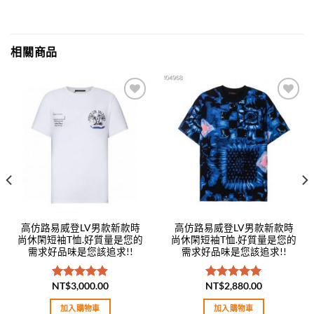
相關商品
Add to
Add to
wishlist
wishlist
高仿路易威登LV男款新款時
高仿路易威登LV男款新款時
尚休閑短袖T恤.好質量是您的
尚休閑短袖T恤.好質量是您的
需求好品味是您該追求!!
需求好品味是您該追求!!
NT$
3,000.00
NT$
2,880.00
評分
5.00
評分
5.00
滿分 5
滿分 5
加入購物車
加入購物車