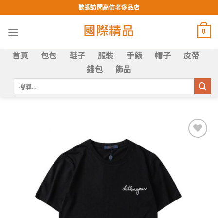
Skip
歡迎訪問高仿奢侈品店
to
content
0
首頁
包包
鞋子
服裝
手錶
帽子
皮帶
錢包
飾品
搜
尋
關
鍵
字:
Add to
wishlist