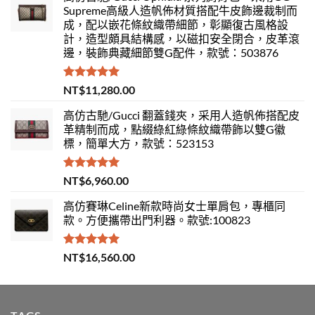
Supreme高級人造帆佈材質搭配牛皮飾邊裁制而
成，配以嵌花條紋織帶細節，彰顯復古風格設
計，造型頗具結構感，以磁扣安全閉合，皮革滾
邊，裝飾典藏細節雙G配件，款號：503876
評分
5.00
NT$
11,280.00
滿分 5
高仿古馳/Gucci 翻蓋錢夾，采用人造帆佈搭配皮
革精制而成，點綴綠紅綠條紋織帶飾以雙G徽
標，簡單大方，款號：523153
評分
5.00
NT$
6,960.00
滿分 5
高仿賽琳Celine新款時尚女士單肩包，專櫃同
款。方便攜帶出門利器。款號:100823
評分
5.00
NT$
16,560.00
滿分 5