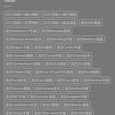
TAGS
2022頂級1:1圍巾頻道
2022頂級1:1帽子頻道
2022頂級1:1皮帶頻道
2022頂級1:1飾品頻道
高仿A&F服裝
高仿Audemars.P手錶
高仿Balenciaga服裝
高仿Bottega Veneta皮夹
高仿Breitling手錶
高仿Burberry服裝
高仿Bvlgari 手錶
高仿BV服裝
高仿Cartier手錶
高仿Champion服裝
高仿Chanel手錶
高仿Chanel皮夹
高仿ChromeHearts服裝
高仿D&G服裝
高仿Dior服裝
高仿F.Muller手錶
高仿Fear of God FOG服裝
高仿Fendi服裝
高仿Fendi皮夹
高仿Gucci服裝
高仿Gucci皮夹
高仿Hermes手錶
高仿Hermes服裝
高仿Hermes皮夹
高仿Hublot手錶
高仿IWC手錶
高仿Lacoste 服裝
高仿Longines手錶
高仿LouisVuitton皮夹
高仿LV服裝
高仿Moncler服裝
高仿Omega手錶
高仿Other watch手錶
高仿other服裝