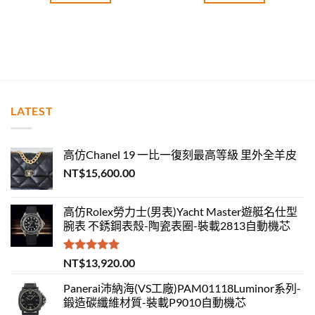
LATEST
高仿Chanel 19 一比一復刻最高等級 里外全羊皮
NT$
15,600.00
高仿Rolex勞力士(男表)Yacht Master遊艇名仕型
腕表 不銹鋼表殼-陶瓷表圈-裝載2813自動機芯
評分
5.00
NT$
13,920.00
滿分 5
Panerai沛納海(VS工廠)PAM01118Luminor系列-
鍛造碳纖維材質-裝載P9010自動機芯