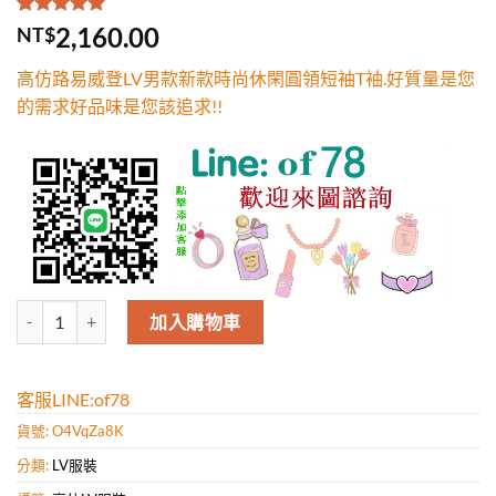
評分
1
5.00
/
2,160.00
NT$
5，已有
位
顧客進行評
高仿路易威登LV男款新款時尚休閑圓領短袖T袖.好質量是您
分
的需求好品味是您該追求!!
高仿路易威登LV男款新款時尚休閑圓領短袖T袖.好質量是您的需求好品味
加入購物車
客服LINE:of78
貨號:
O4VqZa8K
分類:
LV服裝