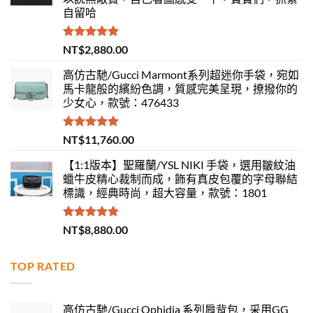
自留哈
評分
5.00
NT$
2,880.00
滿分 5
高仿古馳/Gucci Marmont系列超迷你手袋，宛如
馬卡龍般的繽紛色調，質感完美呈現，撩撥你的
少女心，款號：476433
評分
5.00
NT$
11,760.00
滿分 5
【1:1版本】聖羅蘭/YSL NIKI 手袋，選用皺紋油
蠟牛皮精心裁制而成，飾有真皮包覆的字母聯結
標識，經典時尚，超大容量，款號：1801
評分
5.00
NT$
8,880.00
滿分 5
TOP RATED
高仿古馳/Gucci Ophidia 系列肩背包，采用GG