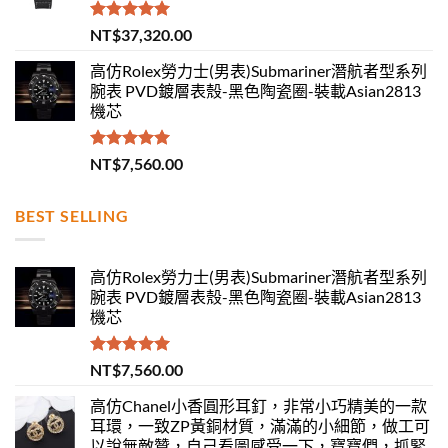
評分
5.00
NT$
37,320.00
滿分 5
高仿Rolex勞力士(男表)Submariner潛航者型系列
腕表 PVD鍍層表殼-黑色陶瓷圈-裝載Asian2813
機芯
評分
5.00
NT$
7,560.00
滿分 5
BEST SELLING
高仿Rolex勞力士(男表)Submariner潛航者型系列
腕表 PVD鍍層表殼-黑色陶瓷圈-裝載Asian2813
機芯
評分
5.00
NT$
7,560.00
滿分 5
高仿Chanel小香圓形耳釘，非常小巧精美的一款
耳環，一致ZP黃銅材質，滿滿的小細節，做工可
以說無敵贊，自己看圖感受一下，寶寶們，抓緊