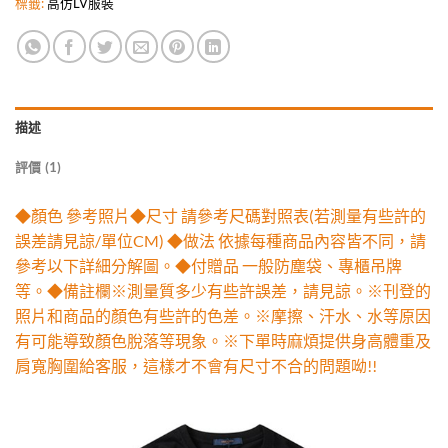
標籤:
高仿LV服裝
描述
評價 (1)
◆顏色 參考照片◆尺寸 請參考尺碼對照表(若測量有些許的
誤差請見諒/單位CM) ◆做法 依據每種商品內容皆不同，請
參考以下詳細分解圖。◆付贈品 一般防塵袋、專櫃吊牌
等。◆備註欄※測量質多少有些許誤差，請見諒。※刊登的
照片和商品的顏色有些許的色差。※摩擦、汗水、水等原因
有可能導致顏色脫落等現象。※下單時麻煩提供身高體重及
肩寬胸圍給客服，這樣才不會有尺寸不合的問題呦!!