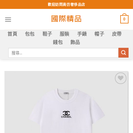
Skip
歡迎訪問高仿奢侈品店
to
content
0
首頁
包包
鞋子
服裝
手錶
帽子
皮帶
錢包
飾品
搜
尋
關
鍵
字:
Add to
wishlist