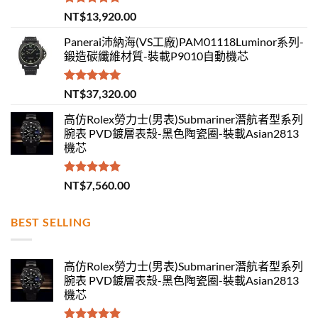
評分
5.00
NT$
13,920.00
滿分 5
Panerai沛納海(VS工廠)PAM01118Luminor系列-
鍛造碳纖維材質-裝載P9010自動機芯
評分
5.00
NT$
37,320.00
滿分 5
高仿Rolex勞力士(男表)Submariner潛航者型系列
腕表 PVD鍍層表殼-黑色陶瓷圈-裝載Asian2813
機芯
評分
5.00
NT$
7,560.00
滿分 5
BEST SELLING
高仿Rolex勞力士(男表)Submariner潛航者型系列
腕表 PVD鍍層表殼-黑色陶瓷圈-裝載Asian2813
機芯