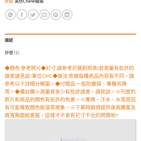
標籤:
高仿Chanel服裝
描述
評價 (1)
◆顏色 參考照片◆尺寸 請參考尺碼對照表(若測量有些許的
誤差請見諒/單位CM) ◆做法 依據每種商品內容皆不同，請
參考以下詳細分解圖。◆付贈品 一般防塵袋、專櫃吊牌
等。◆備註欄※測量質多少有些許誤差，請見諒。※刊登的
照片和商品的顏色有些許的色差。※摩擦、汗水、水等原因
有可能導致顏色脫落等現象。※下單時麻煩提供身高體重及
肩寬胸圍給客服，這樣才不會有尺寸不合的問題呦!!