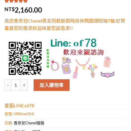
評分
1
5.00
/
2,160.00
NT$
5，已有
位
顧客進行評
高仿香奈兒Chanel男女同款新款時尚休閑圓領短袖T袖.好質
分
量是您的需求好品味是您該追求!!
高仿香奈兒Chanel男女同款新款時尚休閑圓領短袖T袖.好質量是您的需
加入購物車
客服LINE:of78
貨號:
HN0nwOHt
分類:
香奈兒Chanel服裝