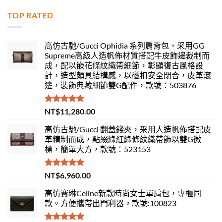
TOP RATED
高仿古馳/Gucci Ophidia 系列肩背包，采用GG
Supreme高級人造帆佈材質搭配牛皮飾邊裁制而
成，配以嵌花條紋織帶細節，彰顯復古風格設
計，造型頗具結構感，以磁扣安全閉合，皮革滾
邊，裝飾典藏細節雙G配件，款號：503876
評分
5.00
NT$
11,280.00
滿分 5
高仿古馳/Gucci 翻蓋錢夾，采用人造帆佈搭配皮
革精制而成，點綴綠紅綠條紋織帶飾以雙G徽
標，簡單大方，款號：523153
評分
5.00
NT$
6,960.00
滿分 5
高仿賽琳Celine新款時尚女士單肩包，專櫃同
款。方便攜帶出門利器。款號:100823