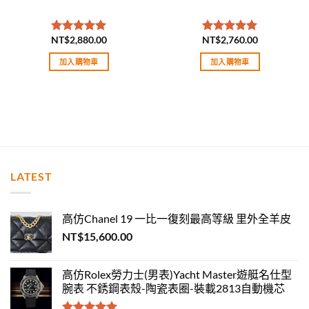
NT$
2,880.00
NT$
2,760.00
評分
5.00
評分
5.00
滿分 5
滿分 5
加入購物車
加入購物車
LATEST
高仿Chanel 19 一比一復刻最高等級 里外全羊皮
NT$
15,600.00
高仿Rolex勞力士(男表)Yacht Master遊艇名仕型
腕表 不銹鋼表殼-陶瓷表圈-裝載2813自動機芯