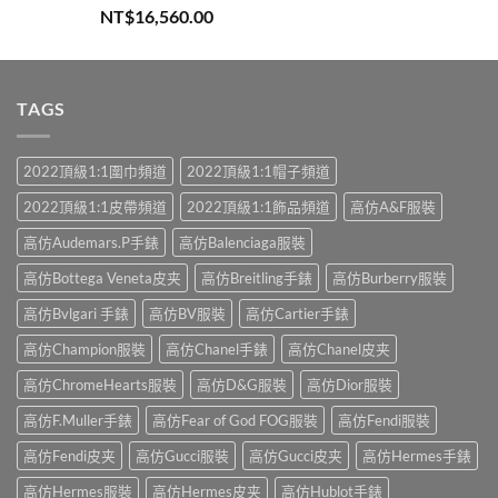
評分
5.00
NT$
16,560.00
滿分 5
TAGS
2022頂級1:1圍巾頻道
2022頂級1:1帽子頻道
2022頂級1:1皮帶頻道
2022頂級1:1飾品頻道
高仿A&F服裝
高仿Audemars.P手錶
高仿Balenciaga服裝
高仿Bottega Veneta皮夹
高仿Breitling手錶
高仿Burberry服裝
高仿Bvlgari 手錶
高仿BV服裝
高仿Cartier手錶
高仿Champion服裝
高仿Chanel手錶
高仿Chanel皮夹
高仿ChromeHearts服裝
高仿D&G服裝
高仿Dior服裝
高仿F.Muller手錶
高仿Fear of God FOG服裝
高仿Fendi服裝
高仿Fendi皮夹
高仿Gucci服裝
高仿Gucci皮夹
高仿Hermes手錶
高仿Hermes服裝
高仿Hermes皮夹
高仿Hublot手錶