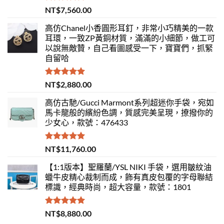
評分
5.00
NT$
7,560.00
滿分 5
高仿Chanel小香圓形耳釘，非常小巧精美的一款
耳環，一致ZP黃銅材質，滿滿的小細節，做工可
以說無敵贊，自己看圖感受一下，寶寶們，抓緊
自留哈
評分
5.00
NT$
2,880.00
滿分 5
高仿古馳/Gucci Marmont系列超迷你手袋，宛如
馬卡龍般的繽紛色調，質感完美呈現，撩撥你的
少女心，款號：476433
評分
5.00
NT$
11,760.00
滿分 5
【1:1版本】聖羅蘭/YSL NIKI 手袋，選用皺紋油
蠟牛皮精心裁制而成，飾有真皮包覆的字母聯結
標識，經典時尚，超大容量，款號：1801
評分
5.00
NT$
8,880.00
滿分 5