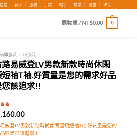
包包
鞋子
服裝
手錶
帽子
皮帶
錢包
飾品
0
購物車 /
NT$
0.00
品牌服裝
/
LV服裝
仿路易威登LV男款新款時尚休閑
領短袖T袖.好質量是您的需求好品
您該追求!!
.00
/
,160.00
有
位
行評
易威登LV男款新款時尚休閑圓領短袖T袖.好質量是您的
品味是您該追求!!