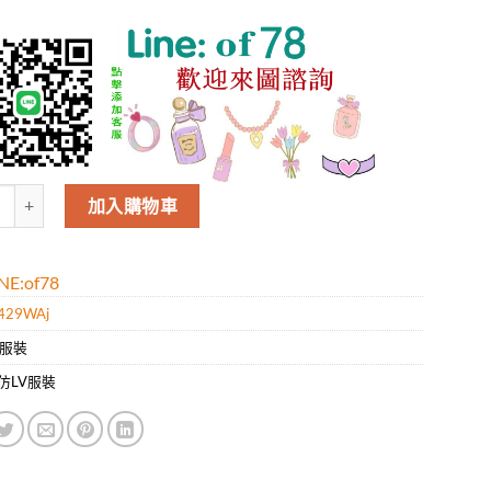
易威登LV男款新款時尚休閑圓領短袖T袖.好質量是您的需求好品味是您該追求
加入購物車
E:of78
429WAj
V服裝
仿LV服裝