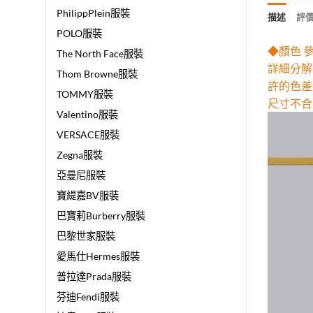
PhilippPlein服裝
描述
評價 
POLO服裝
◆顏色 
The North Face服裝
詳細分解
Thom Browne服裝
許的色差
TOMMY服裝
尺寸不合
Valentino服裝
VERSACE服裝
Zegna服裝
亞曼尼服裝
寶緹嘉BV服裝
巴寶莉Burberry服裝
巴黎世家服裝
愛馬仕Hermes服裝
普拉達Prada服裝
芬迪Fendi服裝