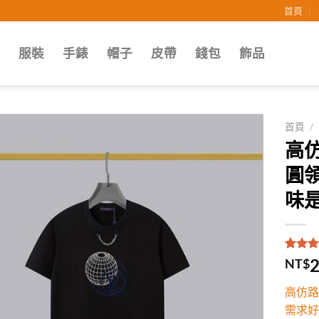
首頁
子
服裝
手錶
帽子
皮帶
錢包
飾品
首頁
/
高
Add to
圓
wishlist
味是
評分
1
5
2
NT$
5，已
顧客進
高仿路
分
需求好