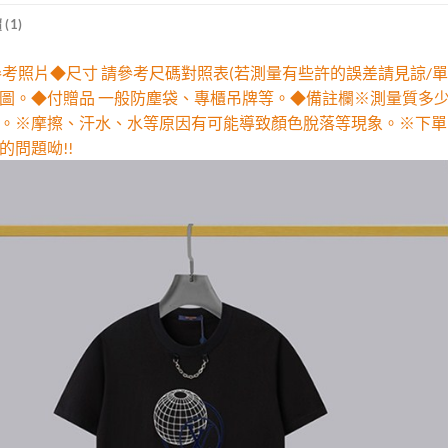
(1)
參考照片◆尺寸 請參考尺碼對照表(若測量有些許的誤差請見諒/單
圖。◆付贈品 一般防塵袋、專櫃吊牌等。◆備註欄※測量質多
。※摩擦、汗水、水等原因有可能導致顏色脫落等現象。※下單
的問題呦!!