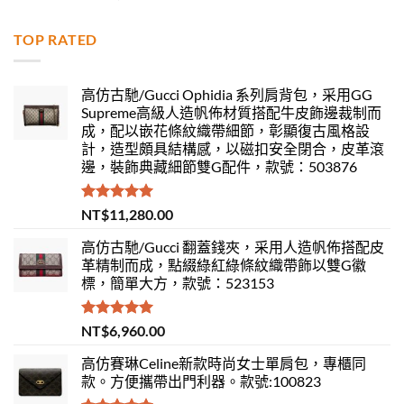
滿分 5
TOP RATED
高仿古馳/Gucci Ophidia 系列肩背包，采用GG
Supreme高級人造帆佈材質搭配牛皮飾邊裁制而
成，配以嵌花條紋織帶細節，彰顯復古風格設
計，造型頗具結構感，以磁扣安全閉合，皮革滾
邊，裝飾典藏細節雙G配件，款號：503876
評分
5.00
NT$
11,280.00
滿分 5
高仿古馳/Gucci 翻蓋錢夾，采用人造帆佈搭配皮
革精制而成，點綴綠紅綠條紋織帶飾以雙G徽
標，簡單大方，款號：523153
評分
5.00
NT$
6,960.00
滿分 5
高仿賽琳Celine新款時尚女士單肩包，專櫃同
款。方便攜帶出門利器。款號:100823