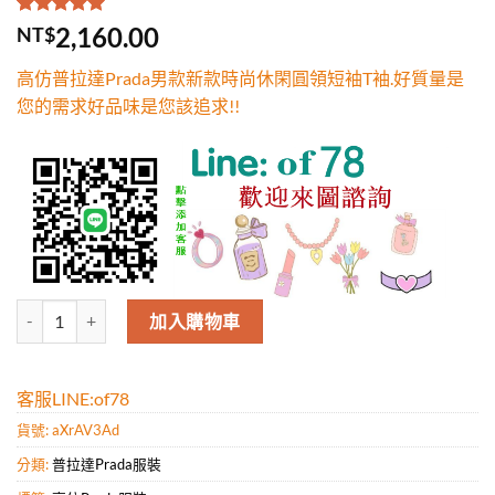
評分
1
5.00
/
2,160.00
NT$
5，已有
位
顧客進行評
高仿普拉達Prada男款新款時尚休閑圓領短袖T袖.好質量是
分
您的需求好品味是您該追求!!
高仿普拉達Prada男款新款時尚休閑圓領短袖T袖.好質量是您的需求好品
加入購物車
客服LINE:of78
貨號:
aXrAV3Ad
分類:
普拉達Prada服裝