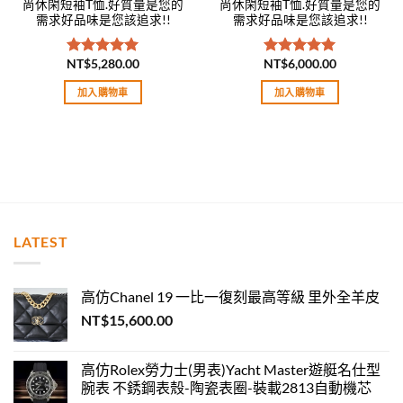
尚休閑短袖T恤.好質量是您的
尚休閑短袖T恤.好質量是您的
需求好品味是您該追求!!
需求好品味是您該追求!!
NT$
5,280.00
NT$
6,000.00
評分
5.00
評分
5.00
滿分 5
滿分 5
加入購物車
加入購物車
LATEST
高仿Chanel 19 一比一復刻最高等級 里外全羊皮
NT$
15,600.00
高仿Rolex勞力士(男表)Yacht Master遊艇名仕型
腕表 不銹鋼表殼-陶瓷表圈-裝載2813自動機芯