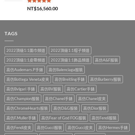
評分
5.00
NT$
16,560.00
滿分 5
TAGS
2022頂級1:1圍巾頻道
2022頂級1:1帽子頻道
2022頂級1:1皮帶頻道
2022頂級1:1飾品頻道
高仿A&F服裝
高仿Audemars.P手錶
高仿Balenciaga服裝
高仿Bottega Veneta皮夹
高仿Breitling手錶
高仿Burberry服裝
高仿Bvlgari 手錶
高仿BV服裝
高仿Cartier手錶
高仿Champion服裝
高仿Chanel手錶
高仿Chanel皮夹
高仿ChromeHearts服裝
高仿D&G服裝
高仿Dior服裝
高仿F.Muller手錶
高仿Fear of God FOG服裝
高仿Fendi服裝
高仿Fendi皮夹
高仿Gucci服裝
高仿Gucci皮夹
高仿Hermes手錶