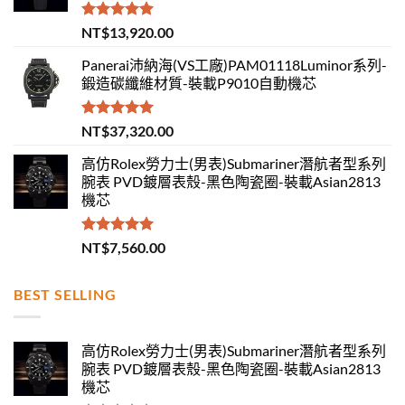
評分
5.00
NT$
13,920.00
滿分 5
Panerai沛納海(VS工廠)PAM01118Luminor系列-
鍛造碳纖維材質-裝載P9010自動機芯
評分
5.00
NT$
37,320.00
滿分 5
高仿Rolex勞力士(男表)Submariner潛航者型系列
腕表 PVD鍍層表殼-黑色陶瓷圈-裝載Asian2813
機芯
評分
5.00
NT$
7,560.00
滿分 5
BEST SELLING
高仿Rolex勞力士(男表)Submariner潛航者型系列
腕表 PVD鍍層表殼-黑色陶瓷圈-裝載Asian2813
機芯