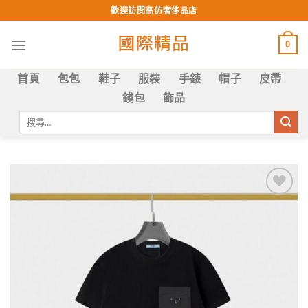
Skip
歡迎訪問高仿奢侈品店
to
content
0
首頁
包包
鞋子
服裝
手錶
帽子
皮帶
錢包
飾品
搜
尋
關
鍵
字:
Add to
wishlist