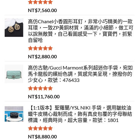
評分
5.00
NT$
7,560.00
滿分 5
高仿Chanel小香圓形耳釘，非常小巧精美的一款
耳環，一致ZP黃銅材質，滿滿的小細節，做工可
以說無敵贊，自己看圖感受一下，寶寶們，抓緊
自留哈
評分
5.00
NT$
2,880.00
滿分 5
高仿古馳/Gucci Marmont系列超迷你手袋，宛如
馬卡龍般的繽紛色調，質感完美呈現，撩撥你的
少女心，款號：476433
評分
5.00
NT$
11,760.00
滿分 5
【1:1版本】聖羅蘭/YSL NIKI 手袋，選用皺紋油
蠟牛皮精心裁制而成，飾有真皮包覆的字母聯結
標識，經典時尚，超大容量，款號：1801
評分
5.00
NT$
8,880.00