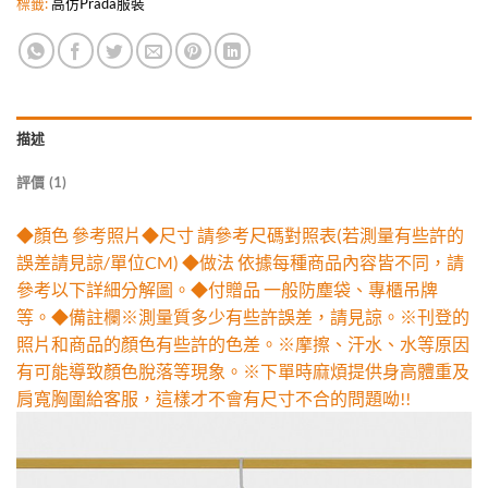
標籤:
高仿Prada服裝
描述
評價 (1)
◆顏色 參考照片◆尺寸 請參考尺碼對照表(若測量有些許的
誤差請見諒/單位CM) ◆做法 依據每種商品內容皆不同，請
參考以下詳細分解圖。◆付贈品 一般防塵袋、專櫃吊牌
等。◆備註欄※測量質多少有些許誤差，請見諒。※刊登的
照片和商品的顏色有些許的色差。※摩擦、汗水、水等原因
有可能導致顏色脫落等現象。※下單時麻煩提供身高體重及
肩寬胸圍給客服，這樣才不會有尺寸不合的問題呦!!