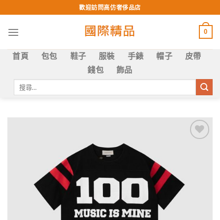
Skip
歡迎訪問高仿奢侈品店
to
content
0
首頁
包包
鞋子
服裝
手錶
帽子
皮帶
錢包
飾品
搜
尋
關
鍵
字:
Add to
wishlist