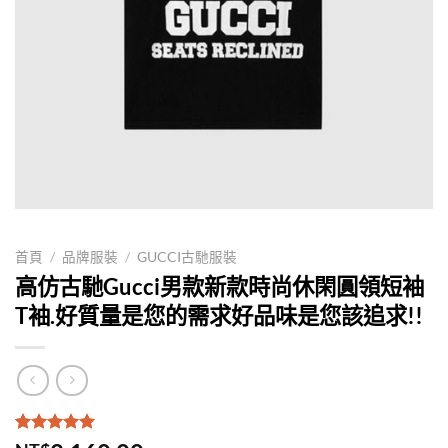
首頁
/
品牌服裝
/
GUCCI古馳服裝
高仿古馳Gucci男款新款時尚休閑圓領短袖
T袖.好質量是您的需求好品味是您該追求!!
評分
1
5.00
/