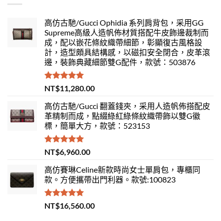
高仿古馳/Gucci Ophidia 系列肩背包，采用GG
Supreme高級人造帆佈材質搭配牛皮飾邊裁制而
成，配以嵌花條紋織帶細節，彰顯復古風格設
計，造型頗具結構感，以磁扣安全閉合，皮革滾
邊，裝飾典藏細節雙G配件，款號：503876
評分
5.00
NT$
11,280.00
滿分 5
高仿古馳/Gucci 翻蓋錢夾，采用人造帆佈搭配皮
革精制而成，點綴綠紅綠條紋織帶飾以雙G徽
標，簡單大方，款號：523153
評分
5.00
NT$
6,960.00
滿分 5
高仿賽琳Celine新款時尚女士單肩包，專櫃同
款。方便攜帶出門利器。款號:100823
評分
5.00
NT$
16,560.00
滿分 5