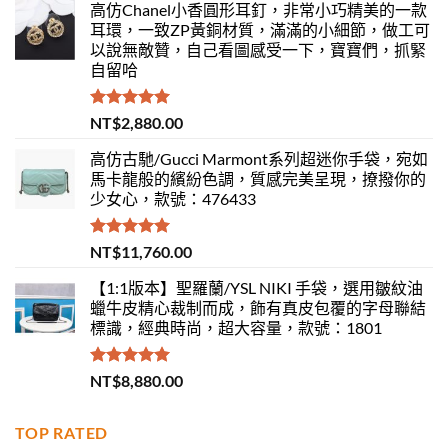
高仿Chanel小香圓形耳釘，非常小巧精美的一款
耳環，一致ZP黃銅材質，滿滿的小細節，做工可
以說無敵贊，自己看圖感受一下，寶寶們，抓緊
自留哈
評分
5.00
NT$
2,880.00
滿分 5
高仿古馳/Gucci Marmont系列超迷你手袋，宛如
馬卡龍般的繽紛色調，質感完美呈現，撩撥你的
少女心，款號：476433
評分
5.00
NT$
11,760.00
滿分 5
【1:1版本】聖羅蘭/YSL NIKI 手袋，選用皺紋油
蠟牛皮精心裁制而成，飾有真皮包覆的字母聯結
標識，經典時尚，超大容量，款號：1801
評分
5.00
NT$
8,880.00
滿分 5
TOP RATED