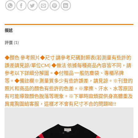
描述
評價 (1)
◆顏色 參考照片◆尺寸 請參考尺碼對照表(若測量有些許的
誤差請見諒/單位CM) ◆做法 依據每種商品內容皆不同，請
參考以下詳細分解圖。◆付贈品 一般防塵袋、專櫃吊牌
等。◆備註欄※測量質多少有些許誤差，請見諒。※刊登的
照片和商品的顏色有些許的色差。※摩擦、汗水、水等原因
有可能導致顏色脫落等現象。※下單時麻煩提供身高體重及
肩寬胸圍給客服，這樣才不會有尺寸不合的問題呦!!