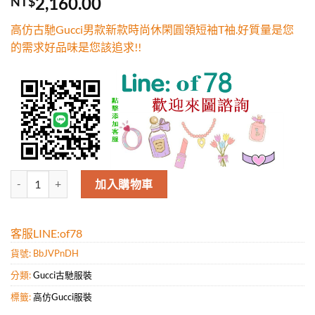
2,160.00
NT$
5，已有
位
顧客進行評
高仿古馳Gucci男款新款時尚休閑圓領短袖T袖.好質量是您
分
的需求好品味是您該追求!!
高仿古馳Gucci男款新款時尚休閑圓領短袖T袖.好質量是您的需求好品味
加入購物車
客服LINE:of78
貨號:
BbJVPnDH
分類:
Gucci古馳服裝
標籤:
高仿Gucci服裝