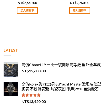
NT$
2,640.00
NT$
2,760.00
評分
5.00
評分
5.00
滿分 5
滿分 5
加入購物車
加入購物車
LATEST
高仿Chanel 19 一比一復刻最高等級 里外全羊皮
NT$
15,600.00
高仿Rolex勞力士(男表)Yacht Master遊艇名仕型
腕表 不銹鋼表殼-陶瓷表圈-裝載2813自動機芯
評分
5.00
NT$
13,920.00
滿分 5