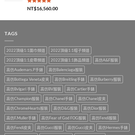
評分
5.00
NT$
16,560.00
滿分 5
TAGS
2022頂級1:1圍巾頻道
2022頂級1:1帽子頻道
2022頂級1:1皮帶頻道
2022頂級1:1飾品頻道
高仿A&F服裝
高仿Audemars.P手錶
高仿Balenciaga服裝
高仿Bottega Veneta皮夹
高仿Breitling手錶
高仿Burberry服裝
高仿Bvlgari 手錶
高仿BV服裝
高仿Cartier手錶
高仿Champion服裝
高仿Chanel手錶
高仿Chanel皮夹
高仿ChromeHearts服裝
高仿D&G服裝
高仿Dior服裝
高仿F.Muller手錶
高仿Fear of God FOG服裝
高仿Fendi服裝
高仿Fendi皮夹
高仿Gucci服裝
高仿Gucci皮夹
高仿Hermes手錶