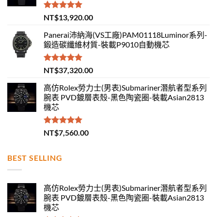
評分
5.00
NT$
13,920.00
滿分 5
Panerai沛納海(VS工廠)PAM01118Luminor系列-
鍛造碳纖維材質-裝載P9010自動機芯
評分
5.00
NT$
37,320.00
滿分 5
高仿Rolex勞力士(男表)Submariner潛航者型系列
腕表 PVD鍍層表殼-黑色陶瓷圈-裝載Asian2813
機芯
評分
5.00
NT$
7,560.00
滿分 5
BEST SELLING
高仿Rolex勞力士(男表)Submariner潛航者型系列
腕表 PVD鍍層表殼-黑色陶瓷圈-裝載Asian2813
機芯