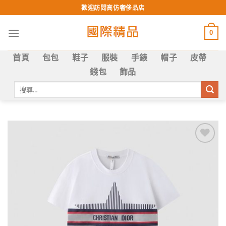
Skip
歡迎訪問高仿奢侈品店
to
content
0
首頁
包包
鞋子
服裝
手錶
帽子
皮帶
錢包
飾品
搜
尋
關
鍵
字:
Add to
wishlist