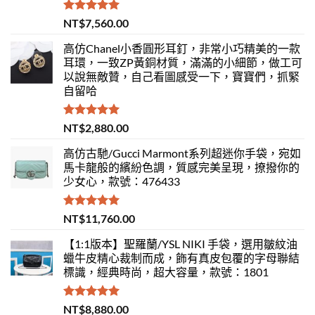
評分
5.00
NT$
7,560.00
滿分 5
高仿Chanel小香圓形耳釘，非常小巧精美的一款
耳環，一致ZP黃銅材質，滿滿的小細節，做工可
以說無敵贊，自己看圖感受一下，寶寶們，抓緊
自留哈
評分
5.00
NT$
2,880.00
滿分 5
高仿古馳/Gucci Marmont系列超迷你手袋，宛如
馬卡龍般的繽紛色調，質感完美呈現，撩撥你的
少女心，款號：476433
評分
5.00
NT$
11,760.00
滿分 5
【1:1版本】聖羅蘭/YSL NIKI 手袋，選用皺紋油
蠟牛皮精心裁制而成，飾有真皮包覆的字母聯結
標識，經典時尚，超大容量，款號：1801
評分
5.00
NT$
8,880.00