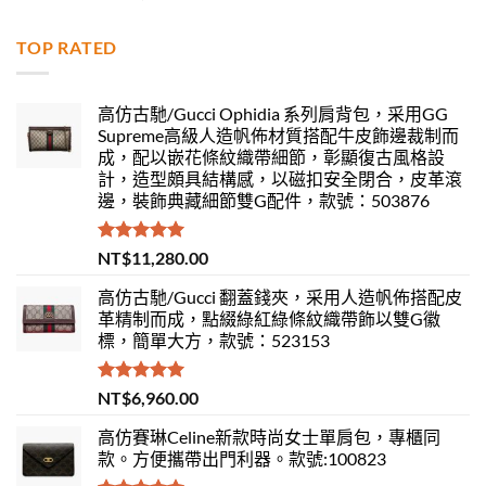
滿分 5
TOP RATED
高仿古馳/Gucci Ophidia 系列肩背包，采用GG
Supreme高級人造帆佈材質搭配牛皮飾邊裁制而
成，配以嵌花條紋織帶細節，彰顯復古風格設
計，造型頗具結構感，以磁扣安全閉合，皮革滾
邊，裝飾典藏細節雙G配件，款號：503876
評分
5.00
NT$
11,280.00
滿分 5
高仿古馳/Gucci 翻蓋錢夾，采用人造帆佈搭配皮
革精制而成，點綴綠紅綠條紋織帶飾以雙G徽
標，簡單大方，款號：523153
評分
5.00
NT$
6,960.00
滿分 5
高仿賽琳Celine新款時尚女士單肩包，專櫃同
款。方便攜帶出門利器。款號:100823