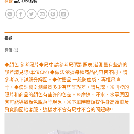
標籤:
高仿Dior服裝
描述
評價 (1)
◆顏色 參考照片◆尺寸 請參考尺碼對照表(若測量有些許的
誤差請見諒/單位CM) ◆做法 依據每種商品內容皆不同，請
參考以下詳細分解圖。◆付贈品 一般防塵袋、專櫃吊牌
等。◆備註欄※測量質多少有些許誤差，請見諒。※刊登的
照片和商品的顏色有些許的色差。※摩擦、汗水、水等原因
有可能導致顏色脫落等現象。※下單時麻煩提供身高體重及
肩寬胸圍給客服，這樣才不會有尺寸不合的問題呦!!