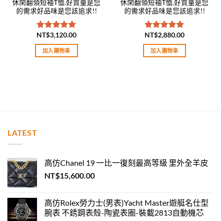
休閑翻領短袖T恤.好質量是您
休閑翻領短袖T恤.好質量是您
的需求好品味是您該追求!!
的需求好品味是您該追求!!
NT$
3,120.00
NT$
2,880.00
評分
5.00
評分
5.00
滿分 5
滿分 5
加入購物車
加入購物車
LATEST
高仿Chanel 19 一比一復刻最高等級 里外全羊皮
NT$
15,600.00
高仿Rolex勞力士(男表)Yacht Master遊艇名仕型
腕表 不銹鋼表殼-陶瓷表圈-裝載2813自動機芯