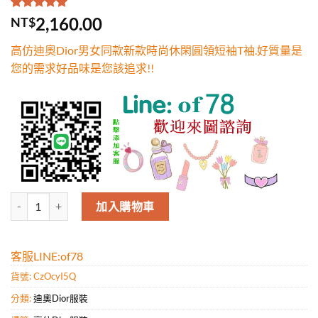
評分
1
5.00
/
2,160.00
NT$
5，已有
位
顧客進行評
高仿迪奧Dior男女同款新款時尚休閑圓領短袖T袖.好質量是
分
您的需求好品味是您該追求!!
高仿迪奧Dior男女同款新款時尚休閑圓領短袖T袖.好質量是您的需求好品
加入購物車
客服LINE:of78
貨號:
CzOcyI5Q
分類:
迪奧Dior服裝