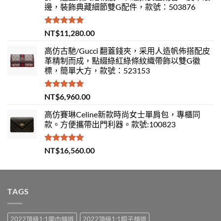
邊，裝飾典藏細節雙G配件，款號：503876
評分
5.00
NT$
11,280.00
滿分 5
高仿古馳/Gucci 翻蓋錢夾，采用人造帆佈搭配皮
革精制而成，點綴綠紅綠條紋織帶飾以雙G徽
標，簡單大方，款號：523153
評分
5.00
NT$
6,960.00
滿分 5
高仿賽琳Celine新款時尚女士單肩包，專櫃同
款。方便攜帶出門利器。款號:100823
評分
5.00
NT$
16,560.00
滿分 5
TAGS
2022頂級1:1圍巾頻道
2022頂級1:1帽子頻道