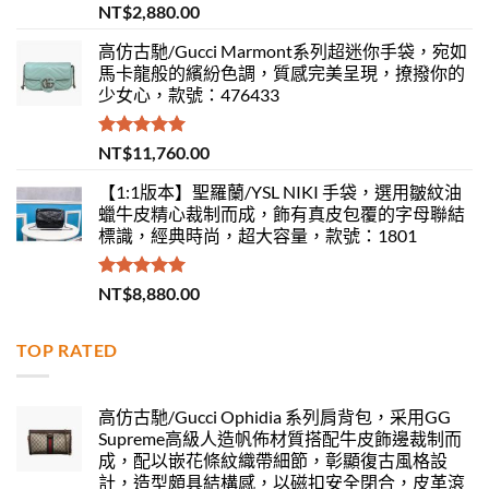
評分
5.00
NT$
2,880.00
滿分 5
高仿古馳/Gucci Marmont系列超迷你手袋，宛如
馬卡龍般的繽紛色調，質感完美呈現，撩撥你的
少女心，款號：476433
評分
5.00
NT$
11,760.00
滿分 5
【1:1版本】聖羅蘭/YSL NIKI 手袋，選用皺紋油
蠟牛皮精心裁制而成，飾有真皮包覆的字母聯結
標識，經典時尚，超大容量，款號：1801
評分
5.00
NT$
8,880.00
滿分 5
TOP RATED
高仿古馳/Gucci Ophidia 系列肩背包，采用GG
Supreme高級人造帆佈材質搭配牛皮飾邊裁制而
成，配以嵌花條紋織帶細節，彰顯復古風格設
計，造型頗具結構感，以磁扣安全閉合，皮革滾