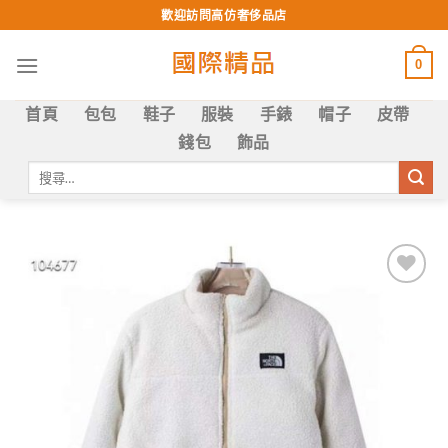
Skip
歡迎訪問高仿奢侈品店
to
content
0
首頁
包包
鞋子
服裝
手錶
帽子
皮帶
錢包
飾品
搜
尋
關
鍵
字:
Add to
wishlist