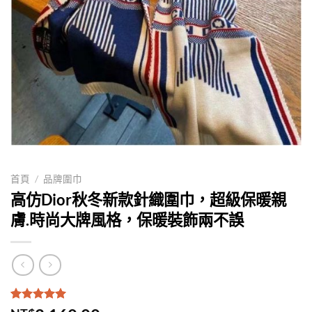
首頁
/
品牌圍巾
高仿Dior秋冬新款針織圍巾，超級保暖親
膚.時尚大牌風格，保暖裝飾兩不誤
評分
1
5.00
/