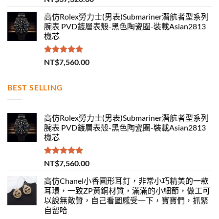
滿分 5
高仿Rolex勞力士(男表)Submariner潛航者型系列
腕表 PVD鍍層表殼-黑色陶瓷圈-裝載Asian2813
機芯
評分
5.00
NT$
7,560.00
滿分 5
BEST SELLING
高仿Rolex勞力士(男表)Submariner潛航者型系列
腕表 PVD鍍層表殼-黑色陶瓷圈-裝載Asian2813
機芯
評分
5.00
NT$
7,560.00
滿分 5
高仿Chanel小香圓形耳釘，非常小巧精美的一款
耳環，一致ZP黃銅材質，滿滿的小細節，做工可
以說無敵贊，自己看圖感受一下，寶寶們，抓緊
自留哈