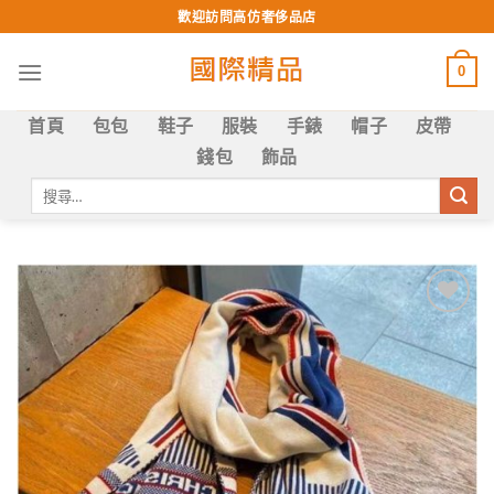
Skip
歡迎訪問高仿奢侈品店
to
content
0
首頁
包包
鞋子
服裝
手錶
帽子
皮帶
錢包
飾品
搜
尋
關
鍵
字:
Add to
wishlist