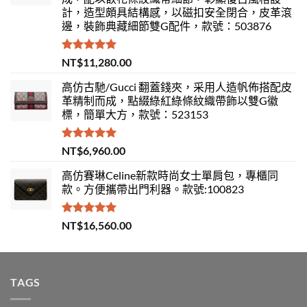
計，造型頗具結構感，以磁扣安全閉合，皮革滾
邊，裝飾典藏細節雙G配件，款號：503876
評分
5.00
NT$
11,280.00
滿分 5
高仿古馳/Gucci 翻蓋錢夾，采用人造帆佈搭配皮
革精制而成，點綴綠紅綠條紋織帶飾以雙G徽
標，簡單大方，款號：523153
評分
5.00
NT$
6,960.00
滿分 5
高仿賽琳Celine新款時尚女士單肩包，專櫃同
款。方便攜帶出門利器。款號:100823
評分
5.00
NT$
16,560.00
滿分 5
TAGS