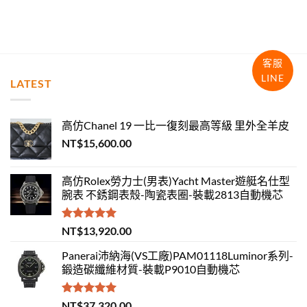
客服
LINE
LATEST
高仿Chanel 19 一比一復刻最高等級 里外全羊皮
NT$
15,600.00
高仿Rolex勞力士(男表)Yacht Master遊艇名仕型
腕表 不銹鋼表殼-陶瓷表圈-裝載2813自動機芯
評分
5.00
NT$
13,920.00
滿分 5
Panerai沛納海(VS工廠)PAM01118Luminor系列-
鍛造碳纖維材質-裝載P9010自動機芯
評分
5.00
NT$
37,320.00