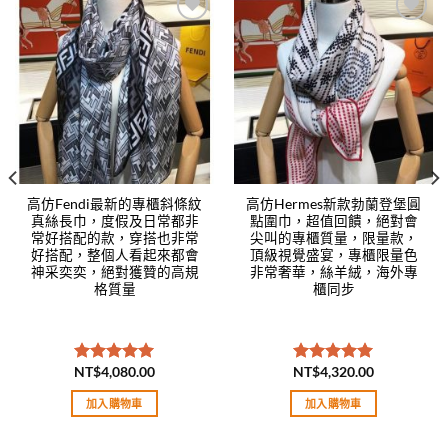
Add to
Add to
wishlist
wishlist
高仿Fendi最新的專櫃斜條紋
高仿Hermes新款勃蘭登堡圓
真絲長巾，度假及日常都非
點圍巾，超值回饋，絕對會
常好搭配的款，穿搭也非常
尖叫的專櫃質量，限量款，
好搭配，整個人看起來都會
頂級視覺盛宴，專櫃限量色
神采奕奕，絕對獲贊的高規
非常奢華，絲羊絨，海外專
格質量
櫃同步
NT$
4,080.00
NT$
4,320.00
評分
5.00
評分
5.00
滿分 5
滿分 5
加入購物車
加入購物車