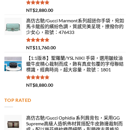
評分
5.00
NT$
2,880.00
滿分 5
高仿古馳/Gucci Marmont系列超迷你手袋，宛如
馬卡龍般的繽紛色調，質感完美呈現，撩撥你的
少女心，款號：476433
評分
5.00
NT$
11,760.00
滿分 5
【1:1版本】聖羅蘭/YSL NIKI 手袋，選用皺紋油
蠟牛皮精心裁制而成，飾有真皮包覆的字母聯結
標識，經典時尚，超大容量，款號：1801
評分
5.00
NT$
8,880.00
滿分 5
TOP RATED
高仿古馳/Gucci Ophidia 系列肩背包，采用GG
Supreme高級人造帆佈材質搭配牛皮飾邊裁制而
成，配以嵌花條紋織帶細節，彰顯復古風格設