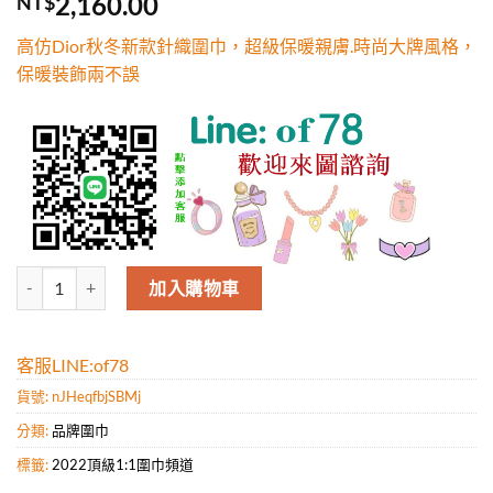
2,160.00
NT$
5，已有
位
顧客進行評
高仿Dior秋冬新款針織圍巾，超級保暖親膚.時尚大牌風格，
分
保暖裝飾兩不誤
高仿Dior秋冬新款針織圍巾，超級保暖親膚.時尚大牌風格，保暖裝飾兩
加入購物車
客服LINE:of78
貨號:
nJHeqfbjSBMj
分類:
品牌圍巾
標籤:
2022頂級1:1圍巾頻道