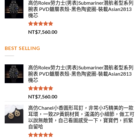
高仿Rolex勞力士(男表)Submariner潛航者型系列
腕表 PVD鍍層表殼-黑色陶瓷圈-裝載Asian2813
機芯
評分
5.00
NT$
7,560.00
滿分 5
BEST SELLING
高仿Rolex勞力士(男表)Submariner潛航者型系列
腕表 PVD鍍層表殼-黑色陶瓷圈-裝載Asian2813
機芯
評分
5.00
NT$
7,560.00
滿分 5
高仿Chanel小香圓形耳釘，非常小巧精美的一款
耳環，一致ZP黃銅材質，滿滿的小細節，做工可
以說無敵贊，自己看圖感受一下，寶寶們，抓緊
自留哈