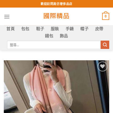
Skip
歡迎訪問高仿奢侈品店
to
content
0
首頁
包包
鞋子
服裝
手錶
帽子
皮帶
錢包
飾品
搜
尋
關
鍵
字:
Add to
wishlist