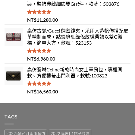
邊，裝飾典藏細節雙G配件，款號：503876
評分
5.00
NT$
11,280.00
滿分 5
高仿古馳/Gucci 翻蓋錢夾，采用人造帆佈搭配皮
革精制而成，點綴綠紅綠條紋織帶飾以雙G徽
標，簡單大方，款號：523153
評分
5.00
NT$
6,960.00
滿分 5
高仿賽琳Celine新款時尚女士單肩包，專櫃同
款。方便攜帶出門利器。款號:100823
評分
5.00
NT$
16,560.00
滿分 5
TAGS
2022頂級1:1圍巾頻道
2022頂級1:1帽子頻道