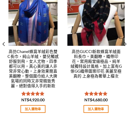
Add to
Add to
wishlist
wishlist
高仿Chanel蜂窩羊絨彩色雙
高仿GUCCI新款蜂窩羊絨面
C長巾，純山羊絨，嬰兒觸感
料長巾。美翻瞭。織帶印
舒服到飛，女人尤物，四季
花。禦用殿堂級極品。純羊
都可以用，真心美的讓人非
絨獨特設計風格。加上富有G
常非常心動，上身效果簡直
傢GG織帶圖案印花 美麗至極
美翻瞭，整個圍巾給人大牌
真的 上身極為奢華上檔次
氣場的同時又非常精致秀
麗，絕對值得入手的新款
NT$
4,920.00
NT$
4,680.00
評分
5.00
評分
5.00
滿分 5
滿分 5
加入購物車
加入購物車