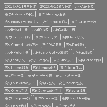
2022頂級1:1皮帶頻道
2022頂級1:1飾品頻道
高仿A&F服裝
高仿Audemars.P手錶
高仿Balenciaga服裝
高仿Bottega Veneta皮夹
高仿Breitling手錶
高仿Burberry服裝
高仿Bvlgari 手錶
高仿BV服裝
高仿Cartier手錶
高仿Champion服裝
高仿Chanel手錶
高仿Chanel皮夹
高仿ChromeHearts服裝
高仿D&G服裝
高仿Dior服裝
高仿F.Muller手錶
高仿Fear of God FOG服裝
高仿Fendi服裝
高仿Fendi皮夹
高仿Gucci服裝
高仿Gucci皮夹
高仿Hermes手錶
高仿Hermes服裝
高仿Hermes皮夹
高仿Hublot手錶
高仿IWC手錶
高仿Lacoste 服裝
高仿Longines手錶
高仿LouisVuitton皮夹
高仿LV服裝
高仿Moncler服裝
高仿Omega手錶
高仿Other watch手錶
高仿other服裝
高仿P.Philippe手錶
高仿Panerai手錶
高仿PhilippPlein服裝
高仿Piaget手錶
高仿Prada服裝
高仿Rolex手錶