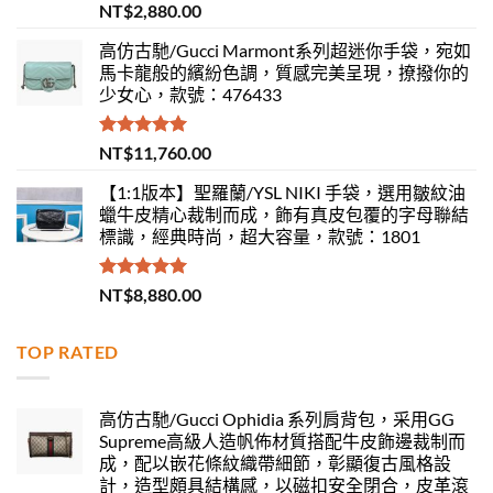
評分
5.00
NT$
2,880.00
滿分 5
高仿古馳/Gucci Marmont系列超迷你手袋，宛如
馬卡龍般的繽紛色調，質感完美呈現，撩撥你的
少女心，款號：476433
評分
5.00
NT$
11,760.00
滿分 5
【1:1版本】聖羅蘭/YSL NIKI 手袋，選用皺紋油
蠟牛皮精心裁制而成，飾有真皮包覆的字母聯結
標識，經典時尚，超大容量，款號：1801
評分
5.00
NT$
8,880.00
滿分 5
TOP RATED
高仿古馳/Gucci Ophidia 系列肩背包，采用GG
Supreme高級人造帆佈材質搭配牛皮飾邊裁制而
成，配以嵌花條紋織帶細節，彰顯復古風格設
計，造型頗具結構感，以磁扣安全閉合，皮革滾