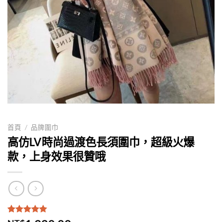
首頁
/
品牌圍巾
高仿LV時尚過渡色長須圍巾，超級火爆
款，上身效果很贊哦
評分
1
5.00
/