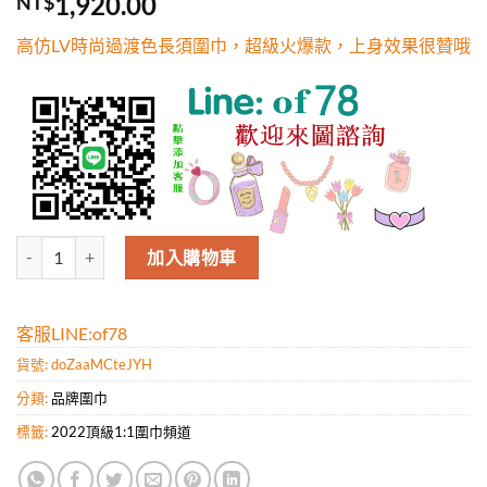
1,920.00
NT$
5，已有
位
顧客進行評
高仿LV時尚過渡色長須圍巾，超級火爆款，上身效果很贊哦
分
高仿LV時尚過渡色長須圍巾，超級火爆款，上身效果很贊哦 數量
加入購物車
客服LINE:of78
貨號:
doZaaMCteJYH
分類:
品牌圍巾
標籤:
2022頂級1:1圍巾頻道