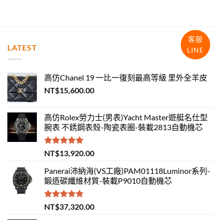
客服
LATEST
LINE
高仿Chanel 19 一比一復刻最高等級 里外全羊皮
NT$
15,600.00
高仿Rolex勞力士(男表)Yacht Master遊艇名仕型
腕表 不銹鋼表殼-陶瓷表圈-裝載2813自動機芯
評分
5.00
NT$
13,920.00
滿分 5
Panerai沛納海(VS工廠)PAM01118Luminor系列-
鍛造碳纖維材質-裝載P9010自動機芯
評分
5.00
NT$
37,320.00
滿分 5