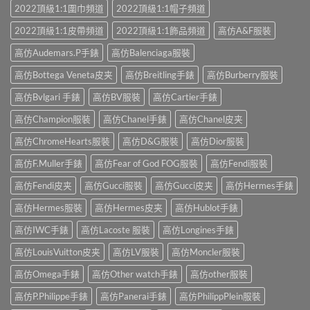
2022頂級1:1圍巾頻道
2022頂級1:1帽子頻道
2022頂級1:1皮帶頻道
2022頂級1:1飾品頻道
高仿A&F服裝
高仿Audemars.P手錶
高仿Balenciaga服裝
高仿Bottega Veneta皮夹
高仿Breitling手錶
高仿Burberry服裝
高仿Bvlgari 手錶
高仿BV服裝
高仿Cartier手錶
高仿Champion服裝
高仿Chanel手錶
高仿Chanel皮夹
高仿ChromeHearts服裝
高仿D&G服裝
高仿Dior服裝
高仿F.Muller手錶
高仿Fear of God FOG服裝
高仿Fendi服裝
高仿Fendi皮夹
高仿Gucci服裝
高仿Gucci皮夹
高仿Hermes手錶
高仿Hermes服裝
高仿Hermes皮夹
高仿Hublot手錶
高仿IWC手錶
高仿Lacoste 服裝
高仿Longines手錶
高仿LouisVuitton皮夹
高仿LV服裝
高仿Moncler服裝
高仿Omega手錶
高仿Other watch手錶
高仿other服裝
高仿P.Philippe手錶
高仿Panerai手錶
高仿PhilippPlein服裝