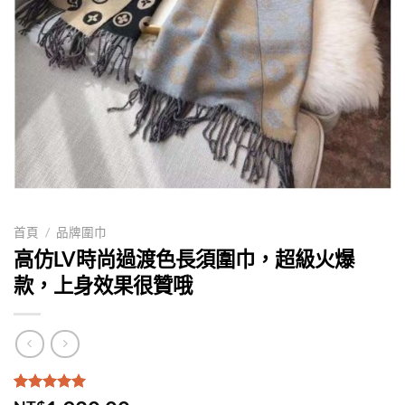
首頁
/
品牌圍巾
高仿LV時尚過渡色長須圍巾，超級火爆
款，上身效果很贊哦
評分
1
5.00
/