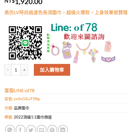
1,920.00
NT$
5，已有
位
顧客進行評
高仿LV時尚過渡色長須圍巾，超級火爆款，上身效果很贊哦
分
高仿LV時尚過渡色長須圍巾，超級火爆款，上身效果很贊哦 數量
加入購物車
客服LINE:of78
貨號:
yxAsGlLoTSNg
分類:
品牌圍巾
標籤:
2022頂級1:1圍巾頻道