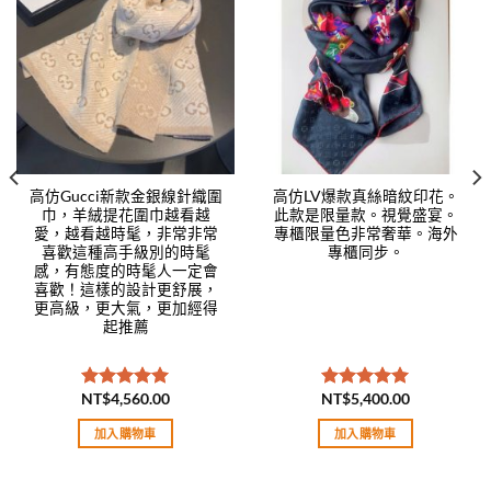
Add to
Add to
wishlist
wishlist
高仿Gucci新款金銀線針織圍
高仿LV爆款真絲暗紋印花。
巾，羊絨提花圍巾越看越
此款是限量款。視覺盛宴。
愛，越看越時髦，非常非常
專櫃限量色非常奢華。海外
喜歡這種高手級別的時髦
專櫃同步。
感，有態度的時髦人一定會
喜歡！這樣的設計更舒展，
更高級，更大氣，更加經得
起推薦
NT$
4,560.00
NT$
5,400.00
評分
5.00
評分
5.00
滿分 5
滿分 5
加入購物車
加入購物車