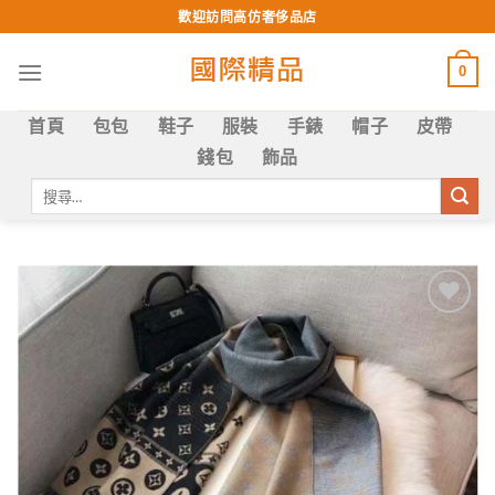
Skip
歡迎訪問高仿奢侈品店
to
content
0
首頁
包包
鞋子
服裝
手錶
帽子
皮帶
錢包
飾品
搜
尋
關
鍵
字:
Add to
wishlist