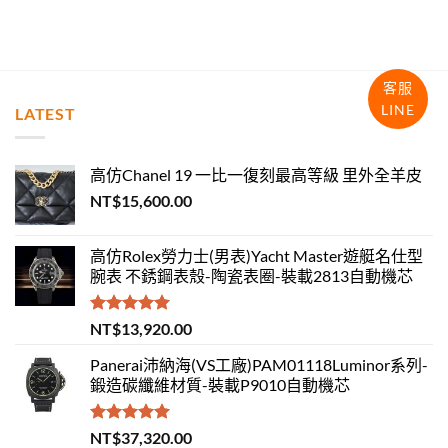
客服
LINE
LATEST
高仿Chanel 19 一比一復刻最高等級 里外全羊皮
NT$
15,600.00
高仿Rolex勞力士(男表)Yacht Master遊艇名仕型
腕表 不銹鋼表殼-陶瓷表圈-裝載2813自動機芯
評分
5.00
NT$
13,920.00
滿分 5
Panerai沛納海(VS工廠)PAM01118Luminor系列-
鍛造碳纖維材質-裝載P9010自動機芯
評分
5.00
NT$
37,320.00