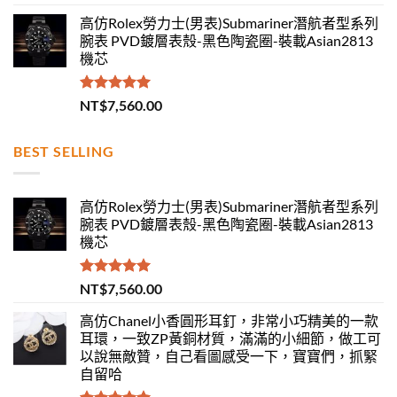
滿分 5
高仿Rolex勞力士(男表)Submariner潛航者型系列
腕表 PVD鍍層表殼-黑色陶瓷圈-裝載Asian2813
機芯
評分
5.00
NT$
7,560.00
滿分 5
BEST SELLING
高仿Rolex勞力士(男表)Submariner潛航者型系列
腕表 PVD鍍層表殼-黑色陶瓷圈-裝載Asian2813
機芯
評分
5.00
NT$
7,560.00
滿分 5
高仿Chanel小香圓形耳釘，非常小巧精美的一款
耳環，一致ZP黃銅材質，滿滿的小細節，做工可
以說無敵贊，自己看圖感受一下，寶寶們，抓緊
自留哈