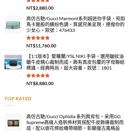
評分
5.00
NT$
2,880.00
滿分 5
高仿古馳/Gucci Marmont系列超迷你手袋，宛如
馬卡龍般的繽紛色調，質感完美呈現，撩撥你的
少女心，款號：476433
評分
5.00
NT$
11,760.00
滿分 5
【1:1版本】聖羅蘭/YSL NIKI 手袋，選用皺紋油
蠟牛皮精心裁制而成，飾有真皮包覆的字母聯結
標識，經典時尚，超大容量，款號：1801
評分
5.00
NT$
8,880.00
滿分 5
TOP RATED
高仿古馳/Gucci Ophidia 系列肩背包，采用GG
Supreme高級人造帆佈材質搭配牛皮飾邊裁制而
成，配以嵌花條紋織帶細節，彰顯復古風格設