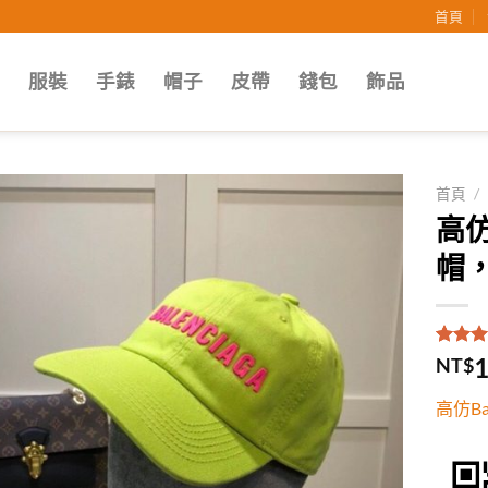
首頁
子
服裝
手錶
帽子
皮帶
錢包
飾品
首頁
/
高仿
Add to
帽
wishlist
評分
1
5
1
NT$
5，已
顧客進
高仿B
分