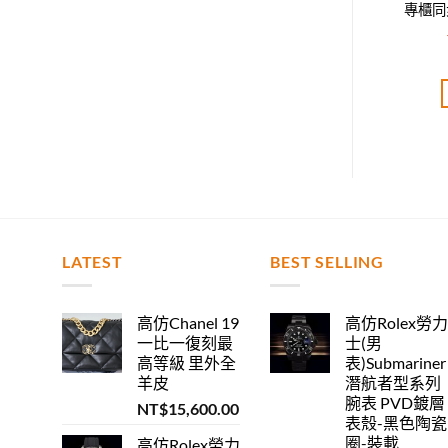
步，時尚達人必備款
專櫃同步，時尚達人必備款
專櫃同
T$
2,520.00
NT$
2,400.00
評分
5.00
評分
5.00
分 5
滿分 5
加入購物車
加入購物車
LATEST
BEST SELLING
高仿Chanel 19
高仿Rolex勞
一比一復刻最
士(男
高等級 里外全
表)Submariner
羊皮
潛航者型系列
腕表 PVD鍍層
NT$
15,600.00
表殼-黑色陶瓷
圈-裝載
高仿Rolex勞力