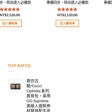
步，時尚達人必備款
專櫃同步，時尚達人必備款
專櫃
NT$
2,520.00
NT$
2,520.00
評分
5.00
評分
5.00
滿分 5
滿分 5
加入購物車
加入購物車
TOP RATED
力
高仿古
馳/Gucci
Ophidia 系列
肩背包，采用
GG Supreme
高級人造帆佈
材質搭配牛皮