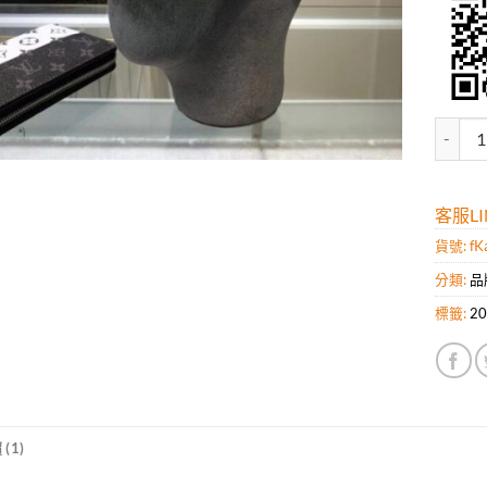
高仿Ba
客服LIN
貨號:
fK
分類:
品
標籤:
2
(1)