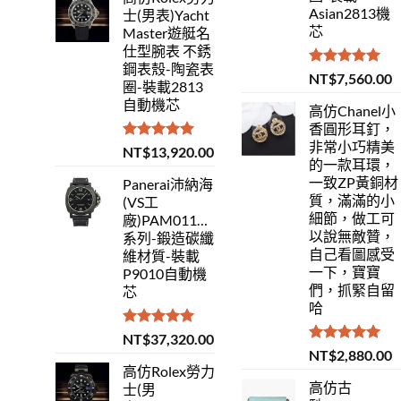
Asian2813機
士(男表)Yacht
芯
Master遊艇名
仕型腕表 不銹
鋼表殼-陶瓷表
評分
5.00
NT$
7,560.00
圈-裝載2813
滿分 5
自動機芯
高仿Chanel小
香圓形耳釘，
非常小巧精美
評分
5.00
NT$
13,920.00
的一款耳環，
滿分 5
一致ZP黃銅材
Panerai沛納海
質，滿滿的小
(VS工
細節，做工可
廠)PAM01118Luminor
以說無敵贊，
系列-鍛造碳纖
自己看圖感受
維材質-裝載
一下，寶寶
P9010自動機
們，抓緊自留
芯
哈
評分
5.00
NT$
37,320.00
滿分 5
評分
5.00
NT$
2,880.00
滿分 5
高仿Rolex勞力
高仿古
士(男