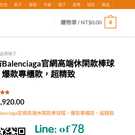
包包
鞋子
服裝
手錶
帽子
皮帶
錢包
飾品
0
購物車 /
NT$
0.00
品牌帽子
Balenciaga官網高端休閑款棒球
，爆款專櫃款，超精致
.00
/
,920.00
有
位
行評
alenciaga官網高端休閑款棒球帽，爆款專櫃款，超精致