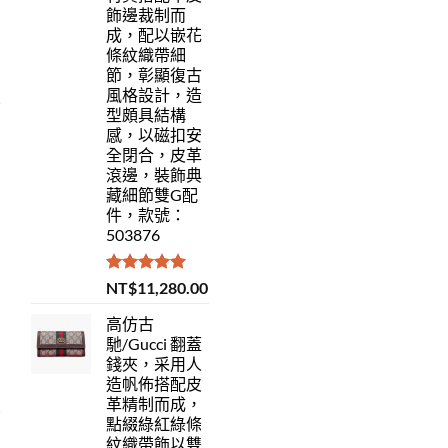
飾邊裁制而
成，配以嵌花
條紋織帶細
節，彰顯復古
風格設計，造
型頗具結構
感，以磁扣安
全閉合，皮革
滾邊，裝飾典
藏細節雙G配
件，款號：
503876
評分
5.00
NT$
11,280.00
滿分 5
高仿古
馳/Gucci 翻蓋
錢夾，采用人
造帆佈搭配皮
革精制而成，
點綴綠紅綠條
紋織帶飾以雙