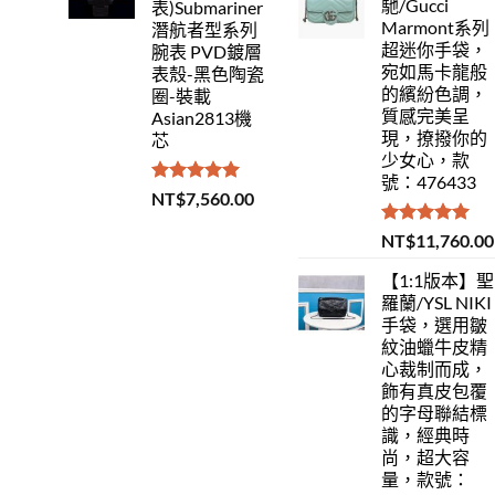
馳/Gucci
表)Submariner
Marmont系列
潛航者型系列
超迷你手袋，
腕表 PVD鍍層
宛如馬卡龍般
表殼-黑色陶瓷
的繽紛色調，
圈-裝載
質感完美呈
Asian2813機
現，撩撥你的
芯
少女心，款
號：476433
評分
5.00
NT$
7,560.00
滿分 5
評分
5.00
NT$
11,760.00
滿分 5
【1:1版本】聖
羅蘭/YSL NIKI
手袋，選用皺
紋油蠟牛皮精
心裁制而成，
飾有真皮包覆
的字母聯結標
識，經典時
尚，超大容
量，款號：