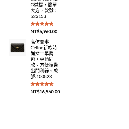
G徽標，簡單
大方，款號：
523153
評分
5.00
NT$
6,960.00
滿分 5
高仿賽琳
Celine新款時
尚女士單肩
包，專櫃同
款。方便攜帶
出門利器。款
號:100823
評分
5.00
NT$
16,560.00
滿分 5