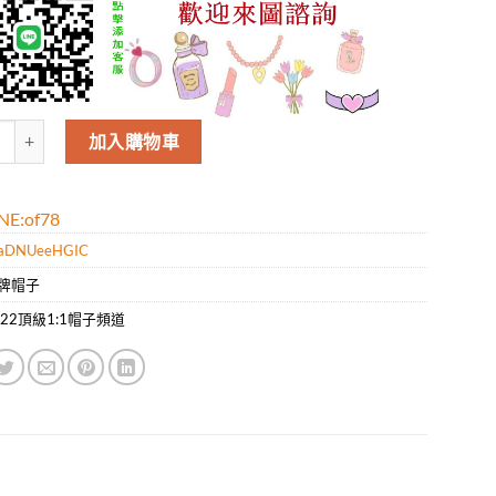
lenciaga官網高端休閑款棒球帽，爆款專櫃款，超精致 數量
加入購物車
E:of78
aDNUeeHGIC
牌帽子
022頂級1:1帽子頻道