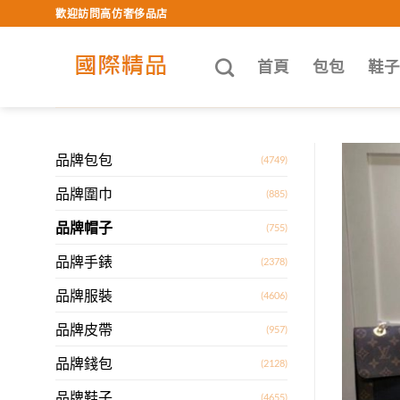
Skip
歡迎訪問高仿奢侈品店
to
content
首頁
包包
鞋
品牌包包
(4749)
品牌圍巾
(885)
品牌帽子
(755)
品牌手錶
(2378)
品牌服裝
(4606)
品牌皮帶
(957)
品牌錢包
(2128)
品牌鞋子
(4655)