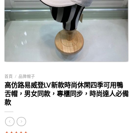
首頁
/
品牌帽子
高仿路易威登LV新款時尚休閑四季可用鴨
舌帽，男女同款，專櫃同步，時尚達人必備
款