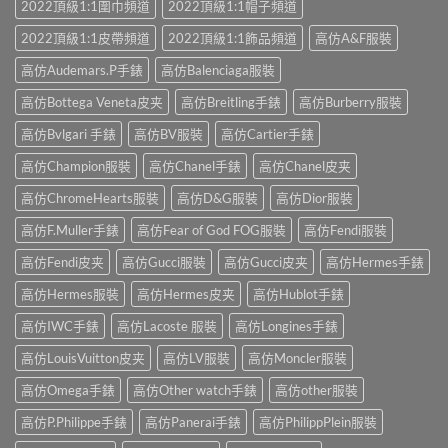
2022頂級1:1圍巾頻道
2022頂級1:1帽子頻道
2022頂級1:1皮帶頻道
2022頂級1:1飾品頻道
高仿A&F服裝
高仿Audemars.P手錶
高仿Balenciaga服裝
高仿Bottega Veneta皮夹
高仿Breitling手錶
高仿Burberry服裝
高仿Bvlgari 手錶
高仿BV服裝
高仿Cartier手錶
高仿Champion服裝
高仿Chanel手錶
高仿Chanel皮夹
高仿ChromeHearts服裝
高仿D&G服裝
高仿Dior服裝
高仿F.Muller手錶
高仿Fear of God FOG服裝
高仿Fendi服裝
高仿Fendi皮夹
高仿Gucci服裝
高仿Gucci皮夹
高仿Hermes手錶
高仿Hermes服裝
高仿Hermes皮夹
高仿Hublot手錶
高仿IWC手錶
高仿Lacoste 服裝
高仿Longines手錶
高仿LouisVuitton皮夹
高仿LV服裝
高仿Moncler服裝
高仿Omega手錶
高仿Other watch手錶
高仿other服裝
高仿P.Philippe手錶
高仿Panerai手錶
高仿PhilippPlein服裝