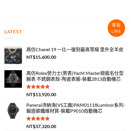
客服
LATEST
LINE
高仿Chanel 19 一比一復刻最高等級 里外全羊皮
NT$
15,600.00
高仿Rolex勞力士(男表)Yacht Master遊艇名仕型
腕表 不銹鋼表殼-陶瓷表圈-裝載2813自動機芯
評分
5.00
NT$
13,920.00
滿分 5
Panerai沛納海(VS工廠)PAM01118Luminor系列-
鍛造碳纖維材質-裝載P9010自動機芯
評分
5.00
NT$
37,320.00
滿分 5