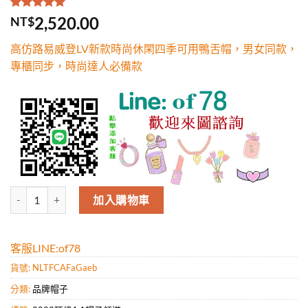
評分
1
5.00
/
2,520.00
NT$
5，已有
位
顧客進行評
高仿路易威登LV新款時尚休閑四季可用鴨舌帽，男女同款，
分
專櫃同步，時尚達人必備款
高仿路易威登LV新款時尚休閑四季可用鴨舌帽，男女同款，專櫃同步，
加入購物車
客服LINE:of78
貨號:
NLTFCAFaGaeb
分類:
品牌帽子