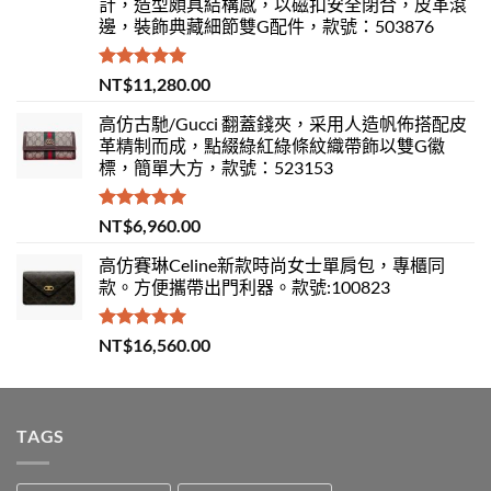
計，造型頗具結構感，以磁扣安全閉合，皮革滾
邊，裝飾典藏細節雙G配件，款號：503876
評分
5.00
NT$
11,280.00
滿分 5
高仿古馳/Gucci 翻蓋錢夾，采用人造帆佈搭配皮
革精制而成，點綴綠紅綠條紋織帶飾以雙G徽
標，簡單大方，款號：523153
評分
5.00
NT$
6,960.00
滿分 5
高仿賽琳Celine新款時尚女士單肩包，專櫃同
款。方便攜帶出門利器。款號:100823
評分
5.00
NT$
16,560.00
滿分 5
TAGS