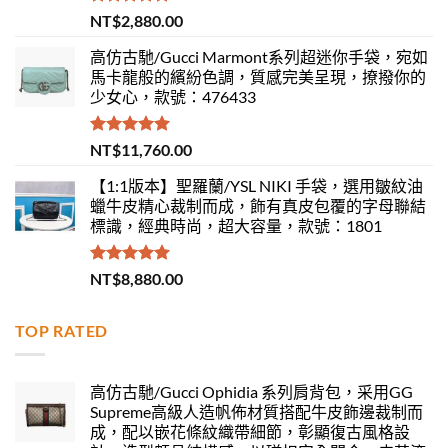
評分
5.00
NT$
2,880.00
滿分 5
高仿古馳/Gucci Marmont系列超迷你手袋，宛如
馬卡龍般的繽紛色調，質感完美呈現，撩撥你的
少女心，款號：476433
評分
5.00
NT$
11,760.00
滿分 5
【1:1版本】聖羅蘭/YSL NIKI 手袋，選用皺紋油
蠟牛皮精心裁制而成，飾有真皮包覆的字母聯結
標識，經典時尚，超大容量，款號：1801
評分
5.00
NT$
8,880.00
滿分 5
TOP RATED
高仿古馳/Gucci Ophidia 系列肩背包，采用GG
Supreme高級人造帆佈材質搭配牛皮飾邊裁制而
成，配以嵌花條紋織帶細節，彰顯復古風格設