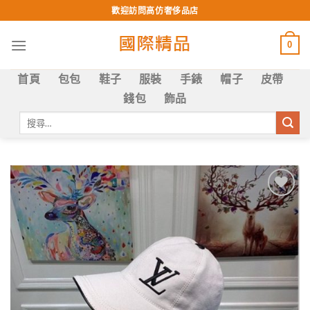
Skip
歡迎訪問高仿奢侈品店
to
content
0
首頁
包包
鞋子
服裝
手錶
帽子
皮帶
錢包
飾品
搜
尋
關
鍵
字:
Add to
wishlist