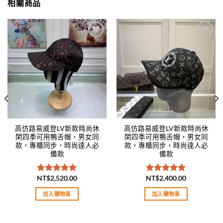
相關商品
Add to
Add to
wishlist
wishlist
高仿路易威登LV新款時尚休
高仿路易威登LV新款時尚休
閑四季可用鴨舌帽，男女同
閑四季可用鴨舌帽，男女同
款，專櫃同步，時尚達人必
款，專櫃同步，時尚達人必
備款
備款
NT$
2,520.00
NT$
2,400.00
評分
5.00
評分
5.00
滿分 5
滿分 5
加入購物車
加入購物車