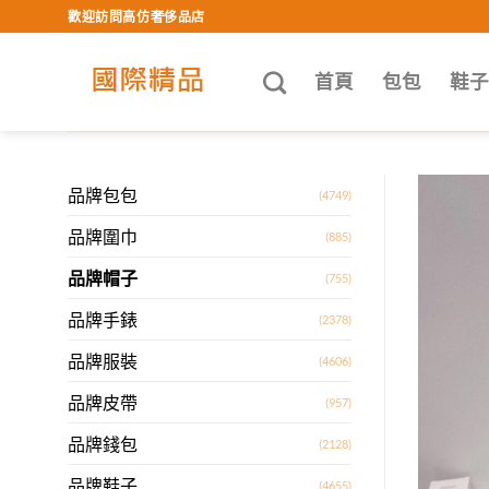
Skip
歡迎訪問高仿奢侈品店
to
content
首頁
包包
鞋
品牌包包
(4749)
品牌圍巾
(885)
品牌帽子
(755)
品牌手錶
(2378)
品牌服裝
(4606)
品牌皮帶
(957)
品牌錢包
(2128)
品牌鞋子
(4655)