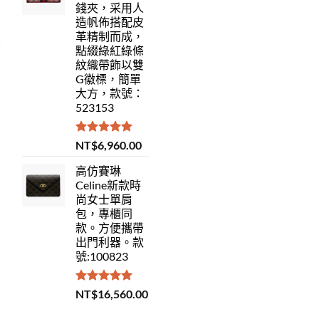
錢夾，采用人
造帆佈搭配皮
革精制而成，
點綴綠紅綠條
紋織帶飾以雙
G徽標，簡單
大方，款號：
523153
評分
5.00
NT$
6,960.00
滿分 5
高仿賽琳
Celine新款時
尚女士單肩
包，專櫃同
款。方便攜帶
出門利器。款
號:100823
評分
5.00
NT$
16,560.00
滿分 5