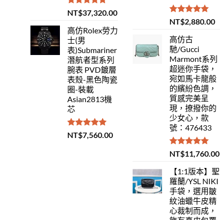
評分
5.00
NT$
37,320.00
滿分 5
評分
5.00
NT$
2,880.00
滿分 5
高仿Rolex勞力
高仿古
士(男
馳/Gucci
表)Submariner
Marmont系列
潛航者型系列
超迷你手袋，
腕表 PVD鍍層
宛如馬卡龍般
表殼-黑色陶瓷
的繽紛色調，
圈-裝載
質感完美呈
Asian2813機
現，撩撥你的
芯
少女心，款
號：476433
評分
5.00
NT$
7,560.00
滿分 5
評分
5.00
NT$
11,760.00
滿分 5
【1:1版本】聖
羅蘭/YSL NIKI
手袋，選用皺
紋油蠟牛皮精
心裁制而成，