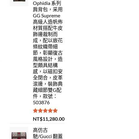
Ophidia 系列
肩背包，采用
GG Supreme
高級人造帆佈
材質搭配牛皮
飾邊裁制而
成，配以嵌花
條紋織帶細
節，彰顯復古
風格設計，造
型頗具結構
感，以磁扣安
全閉合，皮革
滾邊，裝飾典
藏細節雙G配
件，款號：
503876
評分
5.00
NT$
11,280.00
滿分 5
高仿古
馳/Gucci 翻蓋