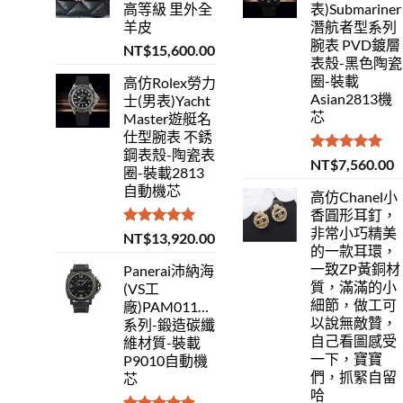
高等級 里外全
表)Submariner
羊皮
潛航者型系列
腕表 PVD鍍層
NT$
15,600.00
表殼-黑色陶瓷
圈-裝載
高仿Rolex勞力
Asian2813機
士(男表)Yacht
芯
Master遊艇名
仕型腕表 不銹
鋼表殼-陶瓷表
評分
5.00
NT$
7,560.00
圈-裝載2813
滿分 5
自動機芯
高仿Chanel小
香圓形耳釘，
非常小巧精美
評分
5.00
NT$
13,920.00
的一款耳環，
滿分 5
一致ZP黃銅材
Panerai沛納海
質，滿滿的小
(VS工
細節，做工可
廠)PAM01118Luminor
以說無敵贊，
系列-鍛造碳纖
自己看圖感受
維材質-裝載
一下，寶寶
P9010自動機
們，抓緊自留
芯
哈