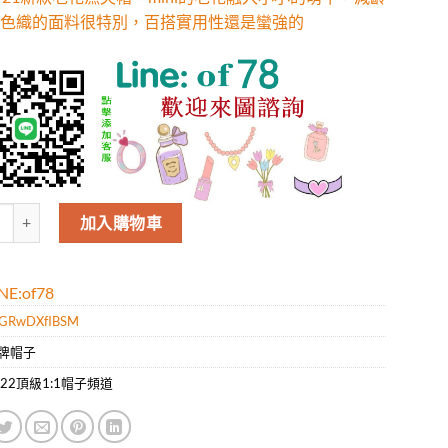
色織的面料很特別，百搭實用性還是蠻強的
V21新款老花漁夫帽，mini的老花融入小小的萌牛，減齡俏皮，色織的面
加入購物車
E:of78
GRwDXfIBSM
牌帽子
022頂級1:1帽子頻道