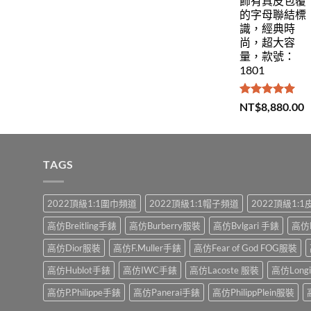
飾有真皮包覆
的字母聯結標
識，經典時
尚，超大容
量，款號：
1801
評分
5.00
NT$
8,880.00
滿分 5
TAGS
2022頂級1:1圍巾頻道
2022頂級1:1帽子頻道
2022頂級1:
高仿Breitling手錶
高仿Burberry服裝
高仿Bvlgari 手錶
高仿
高仿Dior服裝
高仿F.Muller手錶
高仿Fear of God FOG服裝
高仿Hublot手錶
高仿IWC手錶
高仿Lacoste 服裝
高仿Long
高仿P.Philippe手錶
高仿Panerai手錶
高仿PhilippPlein服裝