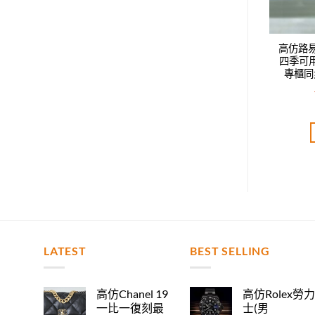
威登LV新款時尚休閑
高仿路易威登LV新款時尚休閑
高仿路
鴨舌帽，男女同款，
四季可用鴨舌帽，男女同款，
四季可
步，時尚達人必備款
專櫃同步，時尚達人必備款
專櫃同
T$
2,520.00
NT$
2,520.00
評分
5.00
評分
5.00
分 5
滿分 5
加入購物車
加入購物車
LATEST
BEST SELLING
高仿Chanel 19
高仿Rolex勞
一比一復刻最
士(男