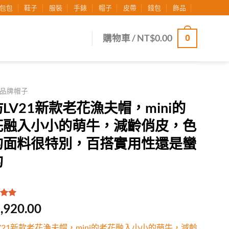
包包
鞋子
服裝
手錶
帽子
皮帶
錢包
飾品
0
購物車 /
NT$
0.00
品牌帽子
LV21新款老花漁夫帽，mini的
花融入小小的萌牛，減齡俏皮，色
的面料很特別，百搭實用性還是蠻
的
.00
/
,920.00
有
位
行評
V21新款老花漁夫帽，mini的老花融入小小的萌牛，減齡