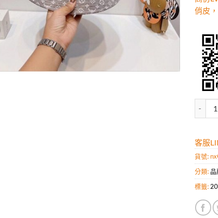
俏皮，
高仿L
客服LIN
貨號:
nx
分類:
品
標籤:
2