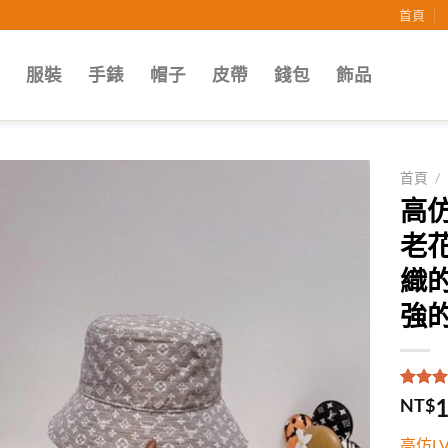
首頁
子
服裝
手錶
帽子
皮帶
錢包
飾品
首頁
/
高仿
Add to
老
wishlist
織
強
評分
1
5
1
NT$
5，已
顧客進
高仿L
分