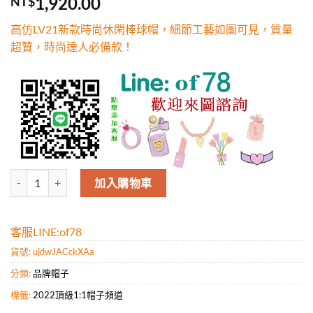
1,920.00
NT$
5，已有
位
顧客進行評
高仿LV21新款時尚休閑棒球帽，細節工藝如圖可見，質量
分
超贊，時尚達人必備款！
高仿LV21新款時尚休閑棒球帽，細節工藝如圖可見，質量超贊，時尚達
加入購物車
客服LINE:of78
貨號:
ujdwJACckXAa
分類:
品牌帽子
標籤:
2022頂級1:1帽子頻道