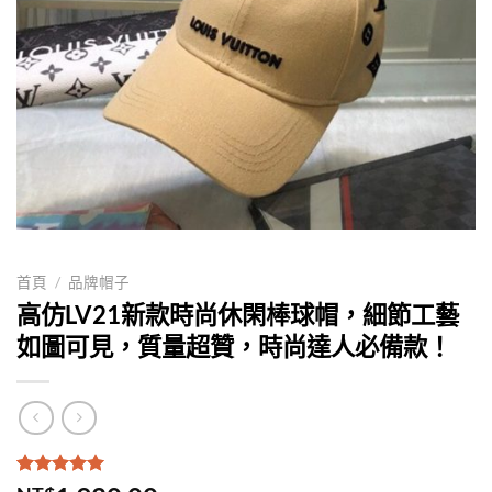
首頁
/
品牌帽子
高仿LV21新款時尚休閑棒球帽，細節工藝
如圖可見，質量超贊，時尚達人必備款！
評分
1
5.00
/