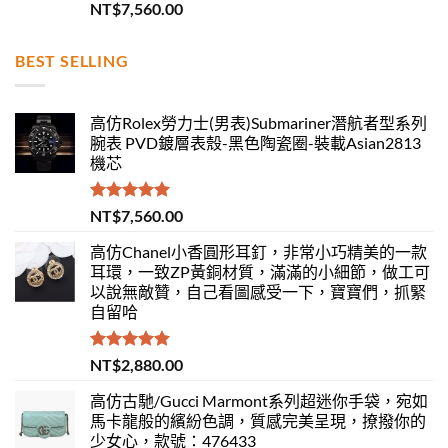
評分
5.00
NT$
7,560.00
滿分 5
BEST SELLING
高仿Rolex勞力士(男表)Submariner潛航者型系列
腕表 PVD鍍層表殼-黑色陶瓷圈-裝載Asian2813
機芯
評分
5.00
NT$
7,560.00
滿分 5
高仿Chanel小香圓形耳釘，非常小巧精美的一款
耳環，一致ZP黃銅材質，滿滿的小細節，做工可
以說無敵贊，自己看圖感受一下，寶寶們，抓緊
自留哈
評分
5.00
NT$
2,880.00
滿分 5
高仿古馳/Gucci Marmont系列超迷你手袋，宛如
馬卡龍般的繽紛色調，質感完美呈現，撩撥你的
少女心，款號：476433