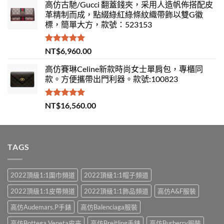
高仿古馳/Gucci 翻蓋錢夾，采用人造帆佈搭配皮
革精制而成，點綴綠紅綠條紋織帶飾以雙G徽
標，簡單大方，款號：523153
評分
5.00
NT$
6,960.00
滿分 5
高仿賽琳Celine新款時尚女士單肩包，專櫃同
款。方便攜帶出門利器。款號:100823
評分
5.00
NT$
16,560.00
滿分 5
TAGS
2022頂級1:1圍巾頻道
2022頂級1:1帽子頻道
2022頂級1:1皮帶頻道
2022頂級1:1飾品頻道
高仿A&F服裝
高仿Audemars.P手錶
高仿Balenciaga服裝
高仿Bottega Veneta皮夹
高仿Breitling手錶
高仿Burberry服裝