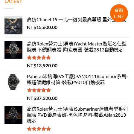
LATEST
客服
LINE
高仿Chanel 19 一比一復刻最高等級 里外全羊皮
NT$
15,600.00
高仿Rolex勞力士(男表)Yacht Master遊艇名仕型
腕表 不銹鋼表殼-陶瓷表圈-裝載2813自動機芯
評分
5.00
NT$
13,920.00
滿分 5
Panerai沛納海(VS工廠)PAM01118Luminor系列-
鍛造碳纖維材質-裝載P9010自動機芯
評分
5.00
NT$
37,320.00
滿分 5
高仿Rolex勞力士(男表)Submariner潛航者型系列
腕表 PVD鍍層表殼-黑色陶瓷圈-裝載Asian2813
機芯