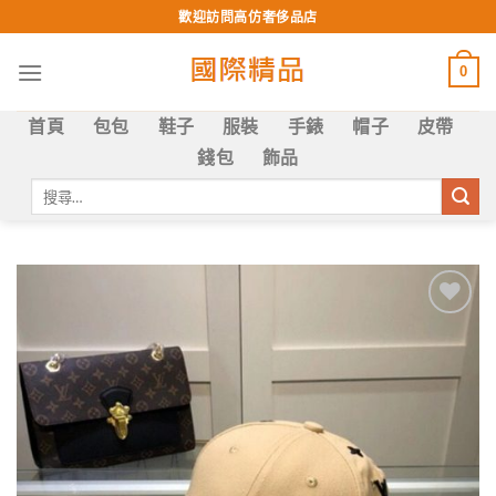
Skip
歡迎訪問高仿奢侈品店
to
content
0
首頁
包包
鞋子
服裝
手錶
帽子
皮帶
錢包
飾品
搜
尋
關
鍵
字:
Add to
wishlist