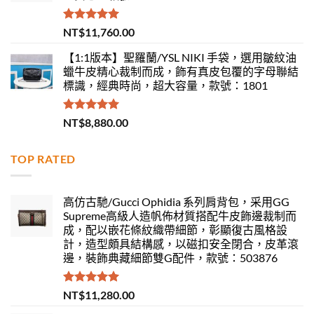
評分
5.00
NT$
11,760.00
滿分 5
【1:1版本】聖羅蘭/YSL NIKI 手袋，選用皺紋油
蠟牛皮精心裁制而成，飾有真皮包覆的字母聯結
標識，經典時尚，超大容量，款號：1801
評分
5.00
NT$
8,880.00
滿分 5
TOP RATED
高仿古馳/Gucci Ophidia 系列肩背包，采用GG
Supreme高級人造帆佈材質搭配牛皮飾邊裁制而
成，配以嵌花條紋織帶細節，彰顯復古風格設
計，造型頗具結構感，以磁扣安全閉合，皮革滾
邊，裝飾典藏細節雙G配件，款號：503876
評分
5.00
NT$
11,280.00
滿分 5