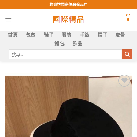
Skip
歡迎訪問高仿奢侈品店
to
content
0
首頁
包包
鞋子
服裝
手錶
帽子
皮帶
錢包
飾品
搜
尋
關
鍵
字:
Add to
wishlist