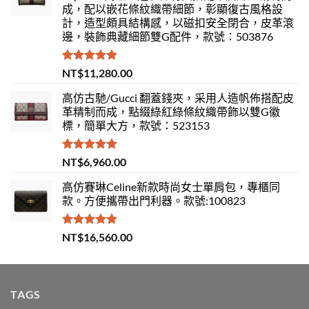
成，配以嵌花條紋織帶細節，彰顯復古風格設
計，造型頗具結構感，以磁扣安全閉合，皮革滾
邊，裝飾典藏細節雙G配件，款號：503876
評分
5.00
NT$
11,280.00
滿分 5
高仿古馳/Gucci 翻蓋錢夾，采用人造帆佈搭配皮
革精制而成，點綴綠紅綠條紋織帶飾以雙G徽
標，簡單大方，款號：523153
評分
5.00
NT$
6,960.00
滿分 5
高仿賽琳Celine新款時尚女士單肩包，專櫃同
款。方便攜帶出門利器。款號:100823
評分
5.00
NT$
16,560.00
滿分 5
TAGS