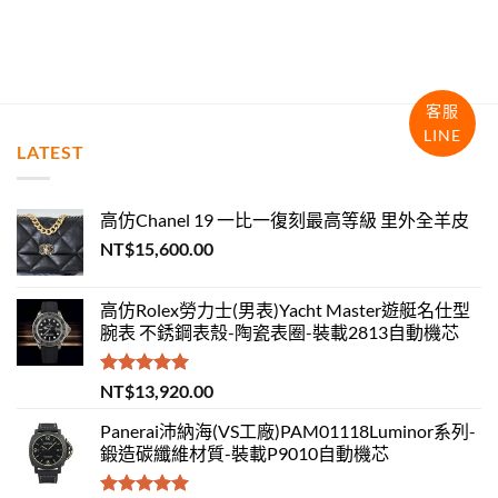
客服
LINE
LATEST
高仿Chanel 19 一比一復刻最高等級 里外全羊皮
NT$
15,600.00
高仿Rolex勞力士(男表)Yacht Master遊艇名仕型
腕表 不銹鋼表殼-陶瓷表圈-裝載2813自動機芯
評分
5.00
NT$
13,920.00
滿分 5
Panerai沛納海(VS工廠)PAM01118Luminor系列-
鍛造碳纖維材質-裝載P9010自動機芯