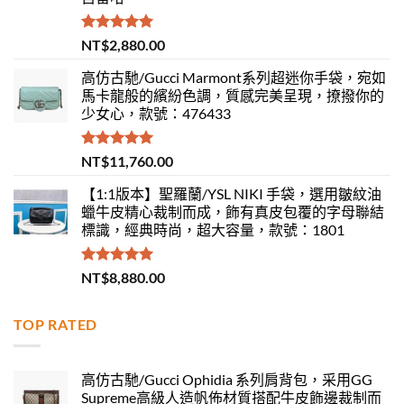
評分
5.00
NT$
2,880.00
滿分 5
高仿古馳/Gucci Marmont系列超迷你手袋，宛如
馬卡龍般的繽紛色調，質感完美呈現，撩撥你的
少女心，款號：476433
評分
5.00
NT$
11,760.00
滿分 5
【1:1版本】聖羅蘭/YSL NIKI 手袋，選用皺紋油
蠟牛皮精心裁制而成，飾有真皮包覆的字母聯結
標識，經典時尚，超大容量，款號：1801
評分
5.00
NT$
8,880.00
滿分 5
TOP RATED
高仿古馳/Gucci Ophidia 系列肩背包，采用GG
Supreme高級人造帆佈材質搭配牛皮飾邊裁制而