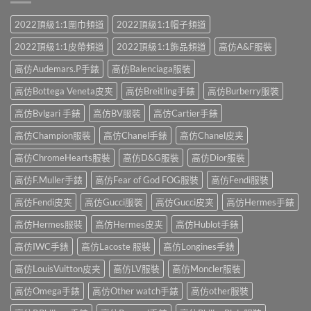
2022頂級1:1圍巾頻道
2022頂級1:1帽子頻道
2022頂級1:1皮帶頻道
2022頂級1:1飾品頻道
高仿A&F服裝
高仿Audemars.P手錶
高仿Balenciaga服裝
高仿Bottega Veneta皮夹
高仿Breitling手錶
高仿Burberry服裝
高仿Bvlgari 手錶
高仿BV服裝
高仿Cartier手錶
高仿Champion服裝
高仿Chanel手錶
高仿Chanel皮夹
高仿ChromeHearts服裝
高仿D&G服裝
高仿Dior服裝
高仿F.Muller手錶
高仿Fear of God FOG服裝
高仿Fendi服裝
高仿Fendi皮夹
高仿Gucci服裝
高仿Gucci皮夹
高仿Hermes手錶
高仿Hermes服裝
高仿Hermes皮夹
高仿Hublot手錶
高仿IWC手錶
高仿Lacoste 服裝
高仿Longines手錶
高仿LouisVuitton皮夹
高仿LV服裝
高仿Moncler服裝
高仿Omega手錶
高仿Other watch手錶
高仿other服裝