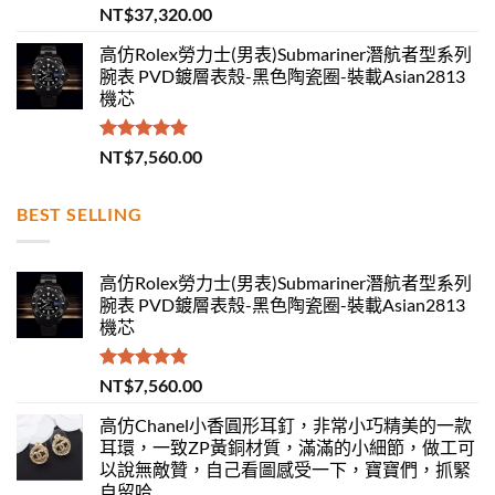
評分
5.00
NT$
37,320.00
滿分 5
高仿Rolex勞力士(男表)Submariner潛航者型系列
腕表 PVD鍍層表殼-黑色陶瓷圈-裝載Asian2813
機芯
評分
5.00
NT$
7,560.00
滿分 5
BEST SELLING
高仿Rolex勞力士(男表)Submariner潛航者型系列
腕表 PVD鍍層表殼-黑色陶瓷圈-裝載Asian2813
機芯
評分
5.00
NT$
7,560.00
滿分 5
高仿Chanel小香圓形耳釘，非常小巧精美的一款
耳環，一致ZP黃銅材質，滿滿的小細節，做工可
以說無敵贊，自己看圖感受一下，寶寶們，抓緊
自留哈