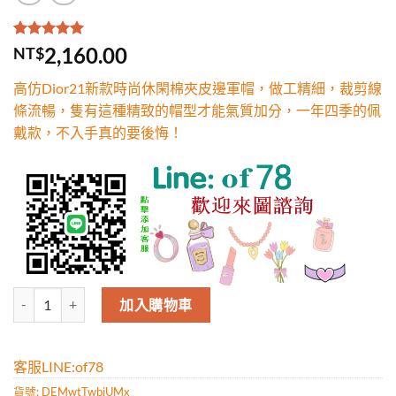
評分
1
5.00
/
2,160.00
NT$
5，已有
位
顧客進行評
高仿Dior21新款時尚休閑棉夾皮邊軍帽，做工精細，裁剪線
分
條流暢，隻有這種精致的帽型才能氣質加分，一年四季的佩
戴款，不入手真的要後悔！
高仿Dior21新款時尚休閑棉夾皮邊軍帽，做工精細，裁剪線條流暢
加入購物車
客服LINE:of78
貨號:
DEMwtTwbiUMx