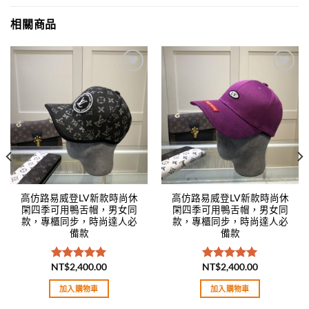
相關商品
Add to
Add to
wishlist
wishlist
高仿路易威登LV新款時尚休
高仿路易威登LV新款時尚休
閑四季可用鴨舌帽，男女同
閑四季可用鴨舌帽，男女同
款，專櫃同步，時尚達人必
款，專櫃同步，時尚達人必
備款
備款
NT$
2,400.00
NT$
2,400.00
評分
5.00
評分
5.00
滿分 5
滿分 5
加入購物車
加入購物車