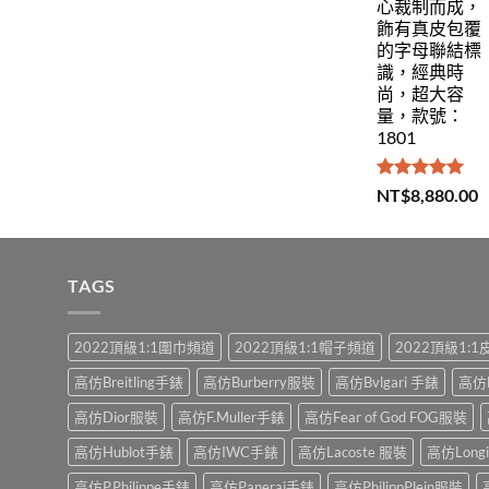
心裁制而成，
飾有真皮包覆
的字母聯結標
識，經典時
尚，超大容
量，款號：
1801
評分
5.00
NT$
8,880.00
滿分 5
TAGS
2022頂級1:1圍巾頻道
2022頂級1:1帽子頻道
2022頂級1:
高仿Breitling手錶
高仿Burberry服裝
高仿Bvlgari 手錶
高仿
高仿Dior服裝
高仿F.Muller手錶
高仿Fear of God FOG服裝
高仿Hublot手錶
高仿IWC手錶
高仿Lacoste 服裝
高仿Long
高仿P.Philippe手錶
高仿Panerai手錶
高仿PhilippPlein服裝