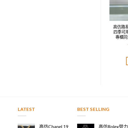
威登LV新款時尚休閑
高仿路易威登LV新款時尚休閑
高仿路
鴨舌帽，男女同款，
四季可用鴨舌帽，男女同款，
四季可
步，時尚達人必備款
專櫃同步，時尚達人必備款
專櫃同
T$
2,400.00
NT$
2,520.00
評分
5.00
評分
5.00
分 5
滿分 5
加入購物車
加入購物車
LATEST
BEST SELLING
高仿Chanel 19
高仿Rolex勞