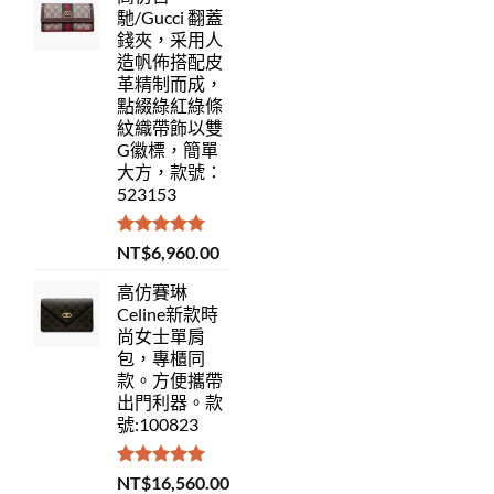
馳/Gucci 翻蓋
錢夾，采用人
造帆佈搭配皮
革精制而成，
點綴綠紅綠條
紋織帶飾以雙
G徽標，簡單
大方，款號：
523153
評分
5.00
NT$
6,960.00
滿分 5
高仿賽琳
Celine新款時
尚女士單肩
包，專櫃同
款。方便攜帶
出門利器。款
號:100823
評分
5.00
NT$
16,560.00