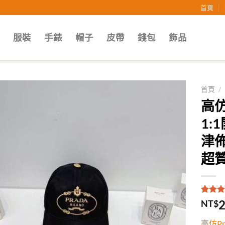
首頁
子
服裝
手錶
帽子
皮帶
錢包
飾品
首頁
/
高仿
Add to
1
wishlist
津
超
評分
1
5
2
NT$
5，已
顧客進
高仿P
分