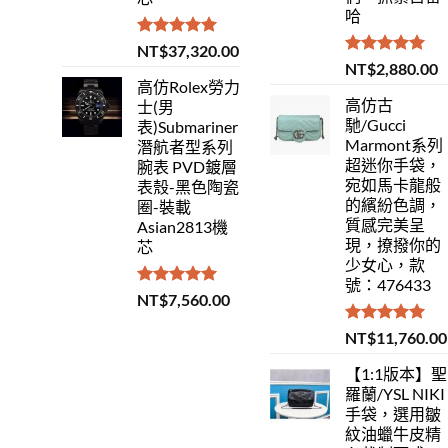
哈
評分
5.00
NT$
37,320.00
滿分 5
評分
5.00
NT$
2,880.00
滿分 5
高仿Rolex勞力
高仿古
士(男
馳/Gucci
表)Submariner
Marmont系列
潛航者型系列
超迷你手袋，
腕表 PVD鍍層
宛如馬卡龍般
表殼-黑色陶瓷
的繽紛色調，
圈-裝載
質感完美呈
Asian2813機
現，撩撥你的
芯
少女心，款
號：476433
評分
5.00
NT$
7,560.00
滿分 5
評分
5.00
NT$
11,760.00
滿分 5
【1:1版本】聖
羅蘭/YSL NIKI
手袋，選用皺
紋油蠟牛皮精