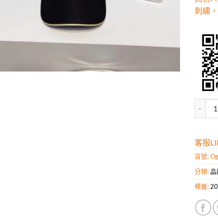
刺繡，
高仿P
客服LIN
貨號:
Og
分類:
品
標籤:
2