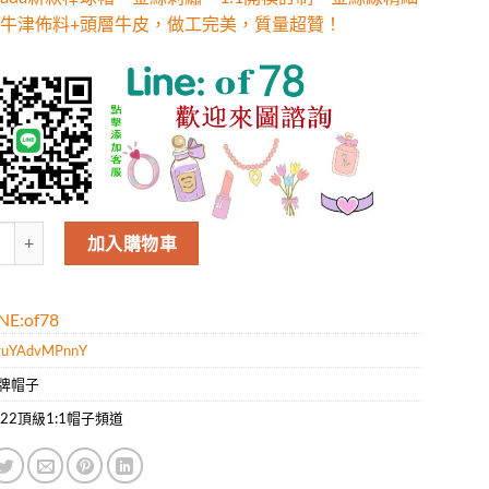
牛津佈料+頭層牛皮，做工完美，質量超贊！
rada新款棒球帽，金絲刺繡，1:1開模訂制，金絲線精細刺繡，牛津佈料+
加入購物車
E:of78
uYAdvMPnnY
牌帽子
022頂級1:1帽子頻道