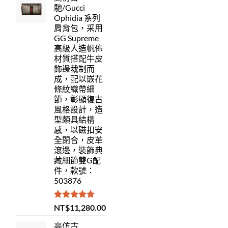
馳/Gucci
Ophidia 系列
肩背包，采用
GG Supreme
高級人造帆佈
材質搭配牛皮
飾邊裁制而
成，配以嵌花
條紋織帶細
節，彰顯復古
風格設計，造
型頗具結構
感，以磁扣安
全閉合，皮革
滾邊，裝飾典
藏細節雙G配
件，款號：
503876
評分
5.00
NT$
11,280.00
滿分 5
高仿古