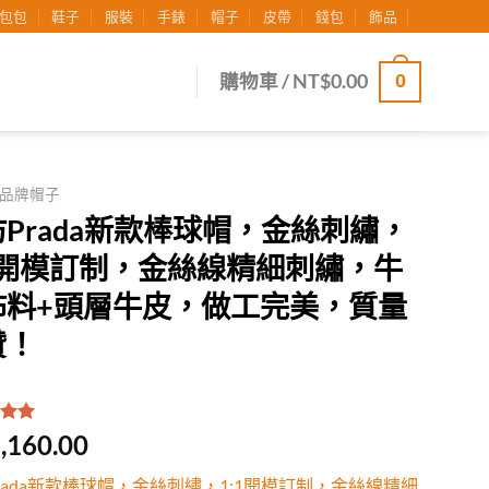
包包
鞋子
服裝
手錶
帽子
皮帶
錢包
飾品
0
購物車 /
NT$
0.00
品牌帽子
Prada新款棒球帽，金絲刺繡，
:1開模訂制，金絲線精細刺繡，牛
佈料+頭層牛皮，做工完美，質量
贊！
.00
/
,160.00
有
位
行評
rada新款棒球帽，金絲刺繡，1:1開模訂制，金絲線精細