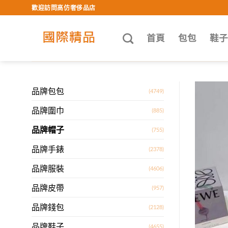
Skip
歡迎訪問高仿奢侈品店
to
content
首頁
包包
鞋
品牌包包
(4749)
品牌圍巾
(885)
品牌帽子
(755)
品牌手錶
(2378)
品牌服裝
(4606)
品牌皮帶
(957)
品牌錢包
(2128)
品牌鞋子
(4655)