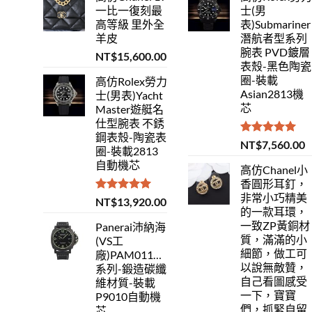
一比一復刻最
士(男
高等級 里外全
表)Submariner
羊皮
潛航者型系列
腕表 PVD鍍層
NT$
15,600.00
表殼-黑色陶瓷
圈-裝載
高仿Rolex勞力
Asian2813機
士(男表)Yacht
芯
Master遊艇名
仕型腕表 不銹
鋼表殼-陶瓷表
評分
5.00
NT$
7,560.00
圈-裝載2813
滿分 5
自動機芯
高仿Chanel小
香圓形耳釘，
非常小巧精美
評分
5.00
NT$
13,920.00
的一款耳環，
滿分 5
一致ZP黃銅材
Panerai沛納海
質，滿滿的小
(VS工
細節，做工可
廠)PAM01118Luminor
以說無敵贊，
系列-鍛造碳纖
自己看圖感受
維材質-裝載
一下，寶寶
P9010自動機
們，抓緊自留
芯