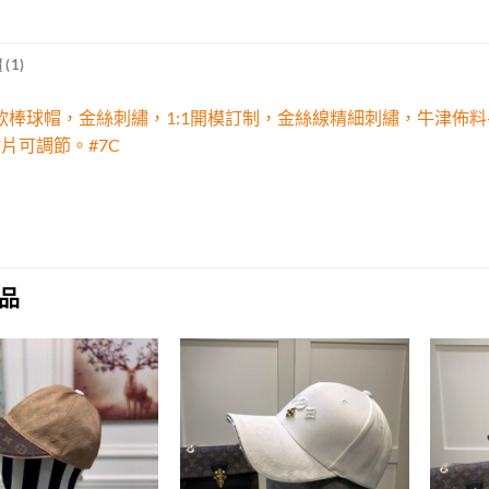
(1)
a新款棒球帽，金絲刺繡，1:1開模訂制，金絲線精細刺繡，牛津
貼片可調節。#7C
品
Add to
Add to
wishlist
wishlist