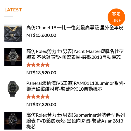
LATEST
客服
LINE
高仿Chanel 19 一比一復刻最高等級 里外全羊皮
NT$
15,600.00
高仿Rolex勞力士(男表)Yacht Master遊艇名仕型
腕表 不銹鋼表殼-陶瓷表圈-裝載2813自動機芯
評分
5.00
NT$
13,920.00
滿分 5
Panerai沛納海(VS工廠)PAM01118Luminor系列-
鍛造碳纖維材質-裝載P9010自動機芯
評分
5.00
NT$
37,320.00
滿分 5
高仿Rolex勞力士(男表)Submariner潛航者型系列
腕表 PVD鍍層表殼-黑色陶瓷圈-裝載Asian2813
機芯