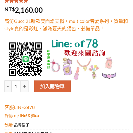
評分
1
5.00
/
2,160.00
NT$
5，已有
位
顧客進行評
高仿Gucci21新款雙面漁夫帽，multicolor春夏系列，質量和
分
style真的是彩虹、滿滿夏天的顏色，必備單品！
高仿Gucci21新款雙面漁夫帽，multicolor春夏系列，質量和sty
加入購物車
客服LINE:of78
貨號:
rqEfNnUQIScu
分類:
品牌帽子