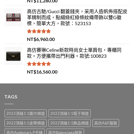
NT$
11,280.00
滿分 5
高仿古馳/Gucci 翻蓋錢夾，采用人造帆佈搭配皮
革精制而成，點綴綠紅綠條紋織帶飾以雙G徽
標，簡單大方，款號：523153
評分
5.00
NT$
6,960.00
滿分 5
高仿賽琳Celine新款時尚女士單肩包，專櫃同
款。方便攜帶出門利器。款號:100823
評分
5.00
NT$
16,560.00
滿分 5
TAGS
2022頂級1:1圍巾頻道
2022頂級1:1帽子頻道
2022頂級1:1皮帶頻道
2022頂級1:1飾品頻道
高仿A&F服裝
高仿Audemars.P手錶
高仿Balenciaga服裝