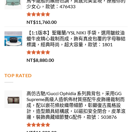
馬卡龍般的繽紛色調，質感完美呈現，撩撥你的
少女心，款號：476433
評分
5.00
NT$
11,760.00
滿分 5
【1:1版本】聖羅蘭/YSL NIKI 手袋，選用皺紋油
蠟牛皮精心裁制而成，飾有真皮包覆的字母聯結
標識，經典時尚，超大容量，款號：1801
評分
5.00
NT$
8,880.00
滿分 5
TOP RATED
高仿古馳/Gucci Ophidia 系列肩背包，采用GG
Supreme高級人造帆佈材質搭配牛皮飾邊裁制而
成，配以嵌花條紋織帶細節，彰顯復古風格設
計，造型頗具結構感，以磁扣安全閉合，皮革滾
邊，裝飾典藏細節雙G配件，款號：503876
評分
5.00