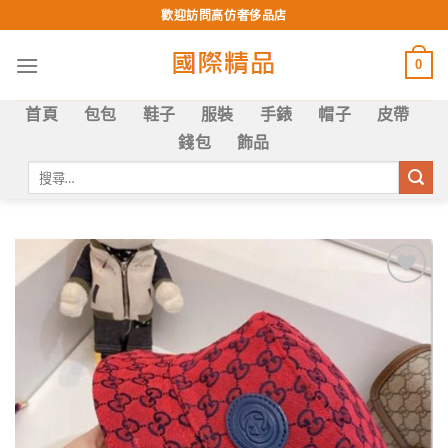
Skip
歡迎訪問高仿奢侈品店
to
content
0
首頁
包包
鞋子
服裝
手錶
帽子
皮帶
錢包
飾品
搜
尋
關
鍵
字:
Add to
wishlist