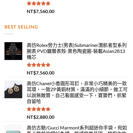
評分
5.00
NT$
7,560.00
滿分 5
BEST SELLING
高仿Rolex勞力士(男表)Submariner潛航者型系列
腕表 PVD鍍層表殼-黑色陶瓷圈-裝載Asian2813
機芯
評分
5.00
NT$
7,560.00
滿分 5
高仿Chanel小香圓形耳釘，非常小巧精美的一款
耳環，一致ZP黃銅材質，滿滿的小細節，做工可
以說無敵贊，自己看圖感受一下，寶寶們，抓緊
自留哈
評分
5.00
NT$
2,880.00
滿分 5
高仿古馳/Gucci Marmont系列超迷你手袋，宛如