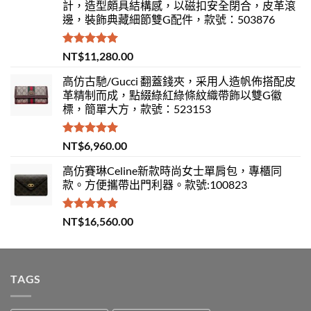
計，造型頗具結構感，以磁扣安全閉合，皮革滾
邊，裝飾典藏細節雙G配件，款號：503876
評分
5.00
NT$
11,280.00
滿分 5
高仿古馳/Gucci 翻蓋錢夾，采用人造帆佈搭配皮
革精制而成，點綴綠紅綠條紋織帶飾以雙G徽
標，簡單大方，款號：523153
評分
5.00
NT$
6,960.00
滿分 5
高仿賽琳Celine新款時尚女士單肩包，專櫃同
款。方便攜帶出門利器。款號:100823
評分
5.00
NT$
16,560.00
滿分 5
TAGS