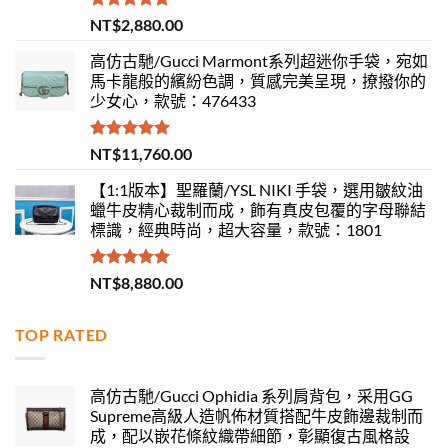
評分
5.00
NT$
2,880.00
滿分 5
高仿古馳/Gucci Marmont系列超迷你手袋，宛如
馬卡龍般的繽紛色調，質感完美呈現，撩撥你的
少女心，款號：476433
評分
5.00
NT$
11,760.00
滿分 5
【1:1版本】聖羅蘭/YSL NIKI 手袋，選用皺紋油
蠟牛皮精心裁制而成，飾有真皮包覆的字母聯結
標識，經典時尚，超大容量，款號：1801
評分
5.00
NT$
8,880.00
滿分 5
TOP RATED
高仿古馳/Gucci Ophidia 系列肩背包，采用GG
Supreme高級人造帆佈材質搭配牛皮飾邊裁制而
成，配以嵌花條紋織帶細節，彰顯復古風格設