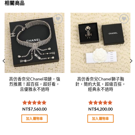
相關商品
Add to
Add to
wishlist
wishlist
高仿香奈兒Chanel項鏈，強
高仿香奈兒Chanel獅子胸
烈推薦！超百搭，超好看，
針，簡約大氣，超級百搭，
且優雅永不過時
經典永不過時
NT$
7,560.00
NT$
4,200.00
評分
5.00
評分
5.00
滿分 5
滿分 5
加入購物車
加入購物車