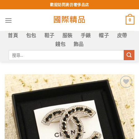
Skip
歡迎訪問高仿奢侈品店
to
content
0
首頁
包包
鞋子
服裝
手錶
帽子
皮帶
錢包
飾品
搜
尋
關
鍵
字:
Add to
wishlist