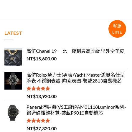
客服
LINE
LATEST
高仿Chanel 19 一比一復刻最高等級 里外全羊皮
NT$
15,600.00
高仿Rolex勞力士(男表)Yacht Master遊艇名仕型
腕表 不銹鋼表殼-陶瓷表圈-裝載2813自動機芯
評分
5.00
NT$
13,920.00
滿分 5
Panerai沛納海(VS工廠)PAM01118Luminor系列-
鍛造碳纖維材質-裝載P9010自動機芯
評分
5.00
NT$
37,320.00