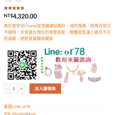
評分
1
5.00
/
4,320.00
NT$
5，已有
位
顧客進行評
高仿香奈兒Chanel皮穿鏈邊鉆胸針，強烈推薦，經典百搭又
分
不過時，非常適合現在的季節搭配，整體造型讓人過目不忘
的喜歡，絕對是寶藏收藏款
高仿香奈兒Chanel皮穿鏈邊鉆胸針，強烈推薦，經典百搭又不過時
加入購物車
客服LINE:of78
貨號:
AXzsAbqXNnnA