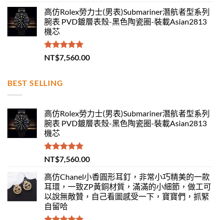
滿分 5
高仿Rolex勞力士(男表)Submariner潛航者型系列
腕表 PVD鍍層表殼-黑色陶瓷圈-裝載Asian2813
機芯
評分
5.00
NT$
7,560.00
滿分 5
BEST SELLING
高仿Rolex勞力士(男表)Submariner潛航者型系列
腕表 PVD鍍層表殼-黑色陶瓷圈-裝載Asian2813
機芯
評分
5.00
NT$
7,560.00
滿分 5
高仿Chanel小香圓形耳釘，非常小巧精美的一款
耳環，一致ZP黃銅材質，滿滿的小細節，做工可
以說無敵贊，自己看圖感受一下，寶寶們，抓緊
自留哈