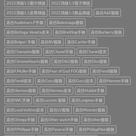
2022頂級1:1圍巾頻道
2022頂級1:1帽子頻道
2022頂級1:1皮帶頻道
2022頂級1:1飾品頻道
高仿A&F服裝
高仿Audemars.P手錶
高仿Balenciaga服裝
高仿Bottega Veneta皮夹
高仿Breitling手錶
高仿Burberry服裝
高仿Bvlgari 手錶
高仿BV服裝
高仿Cartier手錶
高仿Champion服裝
高仿Chanel手錶
高仿Chanel皮夹
高仿ChromeHearts服裝
高仿D&G服裝
高仿Dior服裝
高仿F.Muller手錶
高仿Fear of God FOG服裝
高仿Fendi服裝
高仿Fendi皮夹
高仿Gucci服裝
高仿Gucci皮夹
高仿Hermes手錶
高仿Hermes服裝
高仿Hermes皮夹
高仿Hublot手錶
高仿IWC手錶
高仿Lacoste 服裝
高仿Longines手錶
高仿LouisVuitton皮夹
高仿LV服裝
高仿Moncler服裝
高仿Omega手錶
高仿Other watch手錶
高仿other服裝
高仿P.Philippe手錶
高仿Panerai手錶
高仿PhilippPlein服裝