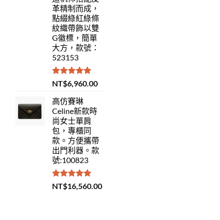
革精制而成，
點綴綠紅綠條
紋織帶飾以雙
G徽標，簡單
大方，款號：
523153
評分
5.00
NT$
6,960.00
滿分 5
高仿賽琳
Celine新款時
尚女士單肩
包，專櫃同
款。方便攜帶
出門利器。款
號:100823
評分
5.00
NT$
16,560.00
滿分 5