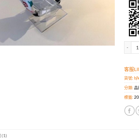
高仿L
客服LIN
貨號:
bj
分類:
品
標籤:
2
(1)