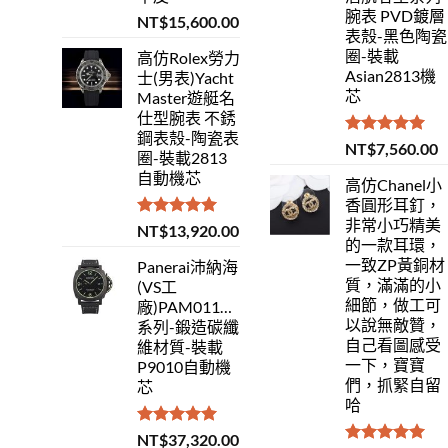
腕表 PVD鍍層
NT$
15,600.00
表殼-黑色陶瓷
圈-裝載
高仿Rolex勞力
Asian2813機
士(男表)Yacht
芯
Master遊艇名
仕型腕表 不銹
鋼表殼-陶瓷表
評分
5.00
NT$
7,560.00
圈-裝載2813
滿分 5
自動機芯
高仿Chanel小
香圓形耳釘，
非常小巧精美
評分
5.00
NT$
13,920.00
的一款耳環，
滿分 5
一致ZP黃銅材
Panerai沛納海
質，滿滿的小
(VS工
細節，做工可
廠)PAM01118Luminor
以說無敵贊，
系列-鍛造碳纖
自己看圖感受
維材質-裝載
一下，寶寶
P9010自動機
們，抓緊自留
芯
哈
評分
5.00
NT$
37,320.00