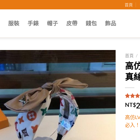
首頁
子
服裝
手錶
帽子
皮帶
錢包
飾品
首頁
/
高
Add to
真
wishlist
評分
1
5
2
NT$
5，已
顧客進
高仿L
分
必入！