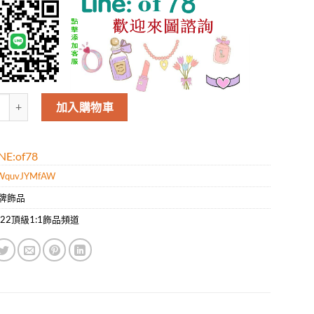
V火爆新款蝴蝶結發箍，進口真絲面料，優雅氣質，名媛必入！ 數量
加入購物車
E:of78
WquvJYMfAW
牌飾品
022頂級1:1飾品頻道