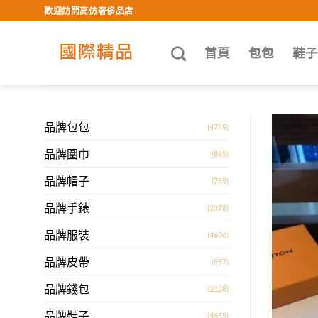
Skip
歡迎訪問高仿奢侈品店
to
content
首頁
包包
鞋
品牌包包
(4749)
品牌圍巾
(885)
品牌帽子
(755)
品牌手錶
(2378)
品牌服裝
(4606)
品牌皮帶
(957)
品牌錢包
(2128)
品牌鞋子
(4655)