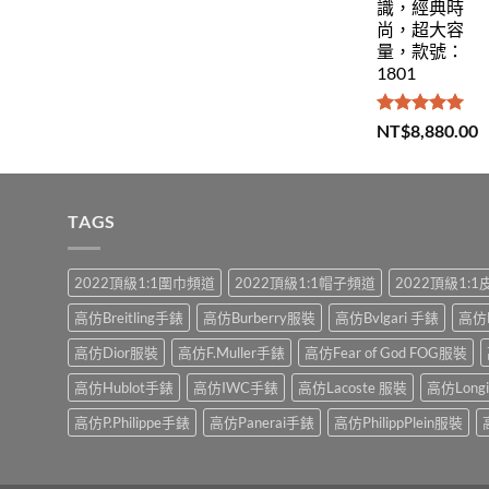
識，經典時
尚，超大容
量，款號：
1801
評分
5.00
NT$
8,880.00
滿分 5
TAGS
2022頂級1:1圍巾頻道
2022頂級1:1帽子頻道
2022頂級1:
高仿Breitling手錶
高仿Burberry服裝
高仿Bvlgari 手錶
高仿
高仿Dior服裝
高仿F.Muller手錶
高仿Fear of God FOG服裝
高仿Hublot手錶
高仿IWC手錶
高仿Lacoste 服裝
高仿Long
高仿P.Philippe手錶
高仿Panerai手錶
高仿PhilippPlein服裝