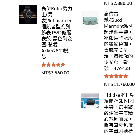
滿分 5
評分
5.00
NT$
2,880.00
滿分 5
高仿Rolex勞力
高仿古
士(男
馳/Gucci
表)Submariner
Marmont系列
潛航者型系列
超迷你手袋，
腕表 PVD鍍層
宛如馬卡龍般
表殼-黑色陶瓷
的繽紛色調，
圈-裝載
質感完美呈
Asian2813機
現，撩撥你的
芯
少女心，款
號：476433
評分
5.00
NT$
7,560.00
滿分 5
評分
5.00
NT$
11,760.00
滿分 5
【1:1版本】聖
羅蘭/YSL NIKI
手袋，選用皺
紋油蠟牛皮精
心裁制而成，
飾有真皮包覆
的字母聯結標