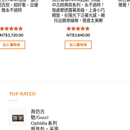
超百搭，超好看，且優
中古經典款系列，永不過時！
推薦
雅永不過時
每處都透露著高級，上身小巧
精致，在陽光下泛著光感，襯
托出鎖骨線條，簡直太美瞭
NT$
3,720.00
NT$
3,840.00
評分
5.00
評分
5.00
滿分 5
滿分 5
加入購物車
加入購物車
TOP RATED
力
高仿古
馳/Gucci
Ophidia 系列
肩背包，采用