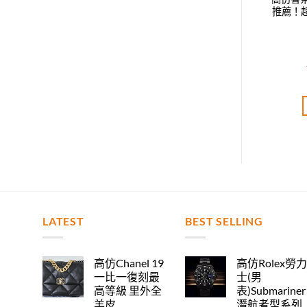
，超級百搭，經典永
上耳簡約大氣，超級百搭，經
推薦！
不過時
典永不過時
T$
4,200.00
NT$
4,080.00
評分
5.00
評分
5.00
分 5
滿分 5
加入購物車
加入購物車
LATEST
BEST SELLING
高仿Chanel 19
高仿Rolex勞
一比一復刻最
士(男
高等級 里外全
表)Submariner
羊皮
潛航者型系列