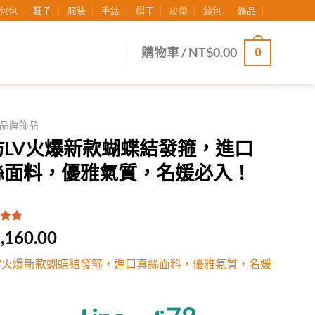
包包
鞋子
服裝
手錶
帽子
皮帶
錢包
飾品
0
購物車 /
NT$
0.00
品牌飾品
仿LV火爆新款蝴蝶結發箍，進口
絲面料，優雅氣質，名媛必入！
.00
/
,160.00
有
位
行評
V火爆新款蝴蝶結發箍，進口真絲面料，優雅氣質，名媛