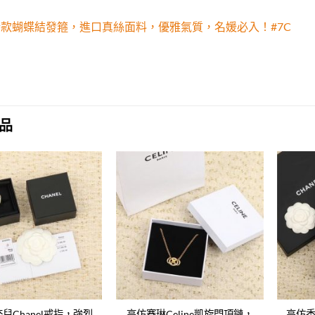
新款蝴蝶結發箍，進口真絲面料，優雅氣質，名媛必入！#7C
品
Add to
Add to
wishlist
wishlist
兒Chanel戒指，強烈
高仿賽琳Celine凱旋門項鏈，
高仿香