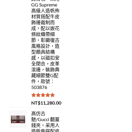
GG Supreme
高級人造帆佈
材質搭配牛皮
飾邊裁制而
成，配以嵌花
條紋織帶細
節，彰顯復古
風格設計，造
型頗具結構
感，以磁扣安
全閉合，皮革
滾邊，裝飾典
藏細節雙G配
件，款號：
503876
評分
5.00
NT$
11,280.00
滿分 5
高仿古
馳/Gucci 翻蓋
錢夾，采用人
造帆佈搭配皮