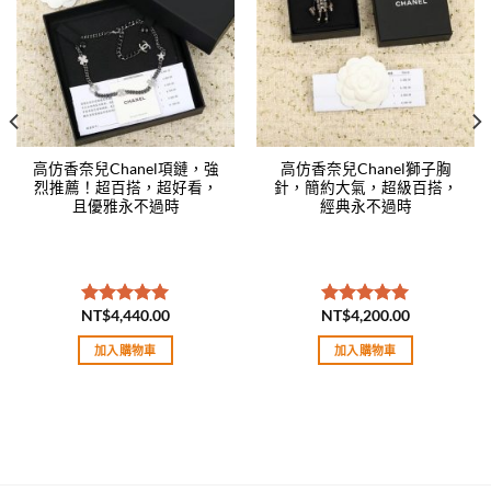
高仿香奈兒Chanel項鏈，強
高仿香奈兒Chanel獅子胸
烈推薦！超百搭，超好看，
針，簡約大氣，超級百搭，
且優雅永不過時
經典永不過時
NT$
4,440.00
NT$
4,200.00
評分
5.00
評分
5.00
滿分 5
滿分 5
加入購物車
加入購物車