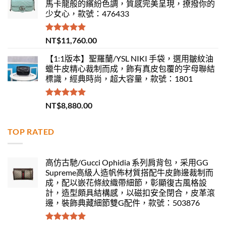
馬卡龍般的繽紛色調，質感完美呈現，撩撥你的
少女心，款號：476433
評分
5.00
NT$
11,760.00
滿分 5
【1:1版本】聖羅蘭/YSL NIKI 手袋，選用皺紋油
蠟牛皮精心裁制而成，飾有真皮包覆的字母聯結
標識，經典時尚，超大容量，款號：1801
評分
5.00
NT$
8,880.00
滿分 5
TOP RATED
高仿古馳/Gucci Ophidia 系列肩背包，采用GG
Supreme高級人造帆佈材質搭配牛皮飾邊裁制而
成，配以嵌花條紋織帶細節，彰顯復古風格設
計，造型頗具結構感，以磁扣安全閉合，皮革滾
邊，裝飾典藏細節雙G配件，款號：503876