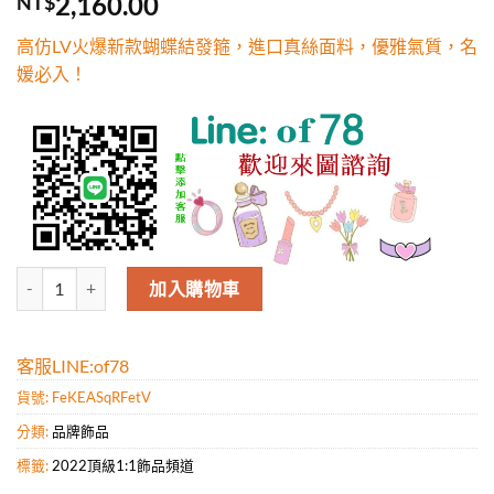
2,160.00
NT$
5，已有
位
顧客進行評
高仿LV火爆新款蝴蝶結發箍，進口真絲面料，優雅氣質，名
分
媛必入！
高仿LV火爆新款蝴蝶結發箍，進口真絲面料，優雅氣質，名媛必入！ 
加入購物車
客服LINE:of78
貨號:
FeKEASqRFetV
分類:
品牌飾品
標籤:
2022頂級1:1飾品頻道