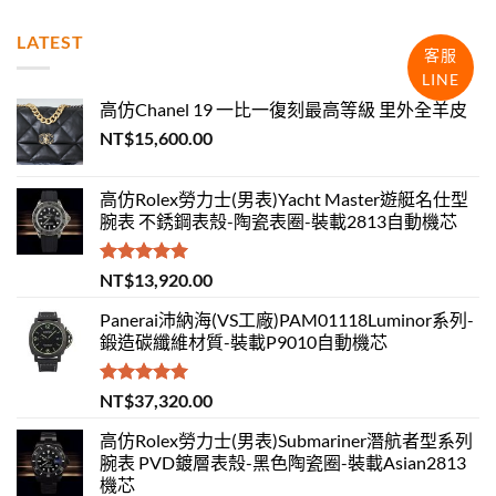
LATEST
客服
LINE
高仿Chanel 19 一比一復刻最高等級 里外全羊皮
NT$
15,600.00
高仿Rolex勞力士(男表)Yacht Master遊艇名仕型
腕表 不銹鋼表殼-陶瓷表圈-裝載2813自動機芯
評分
5.00
NT$
13,920.00
滿分 5
Panerai沛納海(VS工廠)PAM01118Luminor系列-
鍛造碳纖維材質-裝載P9010自動機芯
評分
5.00
NT$
37,320.00
滿分 5
高仿Rolex勞力士(男表)Submariner潛航者型系列
腕表 PVD鍍層表殼-黑色陶瓷圈-裝載Asian2813
機芯