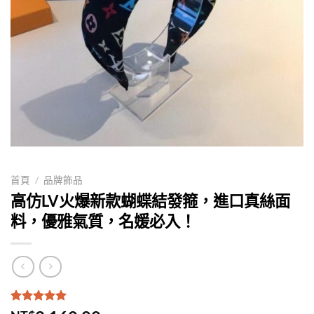
首頁
/
品牌飾品
高仿LV火爆新款蝴蝶結發箍，進口真絲面
料，優雅氣質，名媛必入！
評分
1
5.00
/