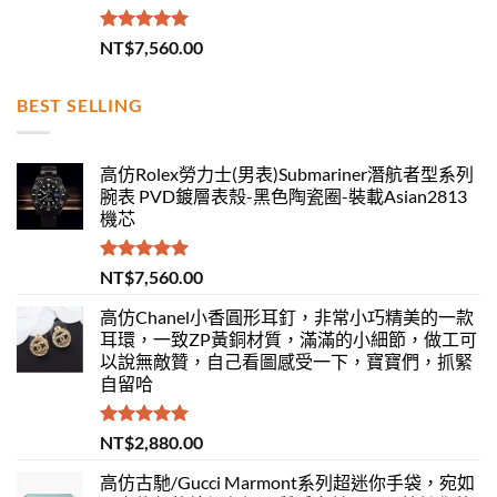
評分
5.00
NT$
7,560.00
滿分 5
BEST SELLING
高仿Rolex勞力士(男表)Submariner潛航者型系列
腕表 PVD鍍層表殼-黑色陶瓷圈-裝載Asian2813
機芯
評分
5.00
NT$
7,560.00
滿分 5
高仿Chanel小香圓形耳釘，非常小巧精美的一款
耳環，一致ZP黃銅材質，滿滿的小細節，做工可
以說無敵贊，自己看圖感受一下，寶寶們，抓緊
自留哈
評分
5.00
NT$
2,880.00
滿分 5
高仿古馳/Gucci Marmont系列超迷你手袋，宛如