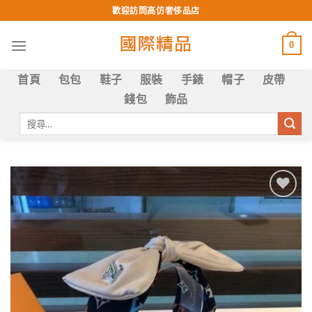
Skip
歡迎訪問高仿奢侈品店
to
content
0
首頁
包包
鞋子
服裝
手錶
帽子
皮帶
錢包
飾品
搜
尋
關
鍵
字:
Add to
wishlist