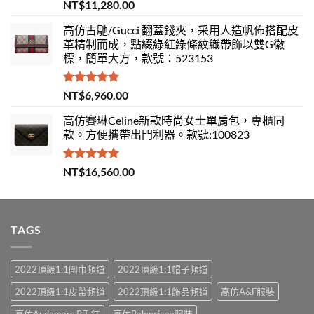
評分
5.00
NT$
11,280.00
滿分 5
高仿古馳/Gucci 翻蓋錢夾，采用人造帆佈搭配皮
革精制而成，點綴綠紅綠條紋織帶飾以雙G徽
標，簡單大方，款號：523153
評分
5.00
NT$
6,960.00
滿分 5
高仿賽琳Celine新款時尚女士單肩包，專櫃同
款。方便攜帶出門利器。款號:100823
評分
5.00
NT$
16,560.00
滿分 5
TAGS
2022頂級1:1圍巾頻道
2022頂級1:1帽子頻道
2022頂級1:1皮帶頻道
2022頂級1:1飾品頻道
高仿A&F服裝
高仿Audemars.P手錶
高仿Balenciaga服裝