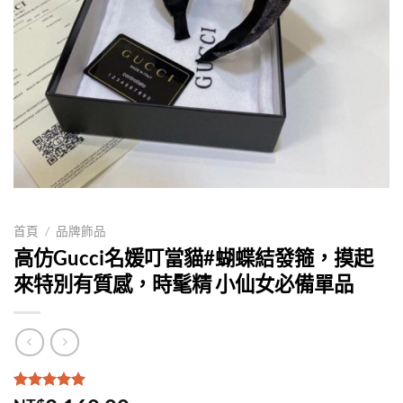
首頁
/
品牌飾品
高仿Gucci名媛叮當貓#蝴蝶結發箍，摸起
來特別有質感，時髦精 小仙女必備單品
評分
1
5.00
/