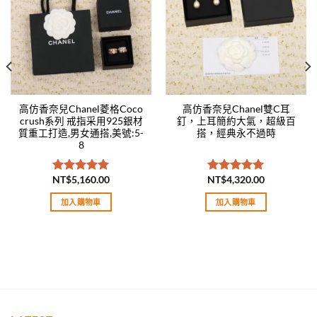
高仿香奈兒Chanel菱格Coco
高仿香奈兒Chanel雙C耳
crush系列 戒指采用925銀材
釘，上耳簡約大氣，超級百
質重工打造,男女通搭,美號:5-
搭，經典永不過時
8
NT$
5,160.00
NT$
4,320.00
評分
5.00
評分
5.00
滿分 5
滿分 5
加入購物車
加入購物車