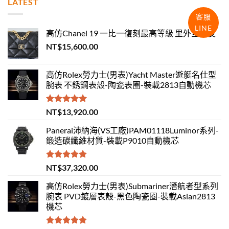
LATEST
客服
LINE
高仿Chanel 19 一比一復刻最高等級 里外全羊皮
NT$
15,600.00
高仿Rolex勞力士(男表)Yacht Master遊艇名仕型
腕表 不銹鋼表殼-陶瓷表圈-裝載2813自動機芯
評分
5.00
NT$
13,920.00
滿分 5
Panerai沛納海(VS工廠)PAM01118Luminor系列-
鍛造碳纖維材質-裝載P9010自動機芯
評分
5.00
NT$
37,320.00
滿分 5
高仿Rolex勞力士(男表)Submariner潛航者型系列
腕表 PVD鍍層表殼-黑色陶瓷圈-裝載Asian2813
機芯