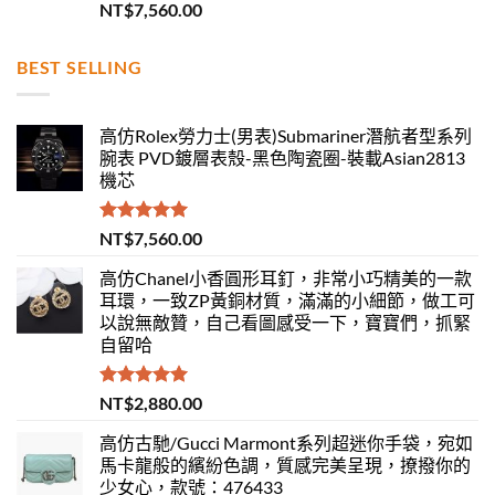
評分
5.00
NT$
7,560.00
滿分 5
BEST SELLING
高仿Rolex勞力士(男表)Submariner潛航者型系列
腕表 PVD鍍層表殼-黑色陶瓷圈-裝載Asian2813
機芯
評分
5.00
NT$
7,560.00
滿分 5
高仿Chanel小香圓形耳釘，非常小巧精美的一款
耳環，一致ZP黃銅材質，滿滿的小細節，做工可
以說無敵贊，自己看圖感受一下，寶寶們，抓緊
自留哈
評分
5.00
NT$
2,880.00
滿分 5
高仿古馳/Gucci Marmont系列超迷你手袋，宛如
馬卡龍般的繽紛色調，質感完美呈現，撩撥你的
少女心，款號：476433