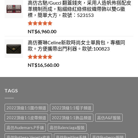
高仿古馳/Gucci 翻蓋錢夾，采用人造帆佈搭配皮
革精制而成，點綴綠紅綠條紋織帶飾以雙G徽
標，簡單大方，款號：523153
評分
5.00
NT$
6,960.00
滿分 5
高仿賽琳Celine新款時尚女士單肩包，專櫃同
款。方便攜帶出門利器。款號:100823
評分
5.00
NT$
16,560.00
滿分 5
TAGS
2022頂級1:1圍巾頻道
2022頂級1:1帽子頻道
2022頂級1:1皮帶頻道
2022頂級1:1飾品頻道
高仿A&F服裝
高仿Audemars.P手錶
高仿Balenciaga服裝
高仿Bottega Veneta皮夹
高仿Breitling手錶
高仿Burberry服裝