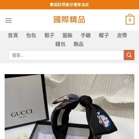
Skip
歡迎訪問高仿奢侈品店
to
content
0
首頁
包包
鞋子
服裝
手錶
帽子
皮帶
錢包
飾品
搜
尋
關
鍵
字:
Add to
wishlist