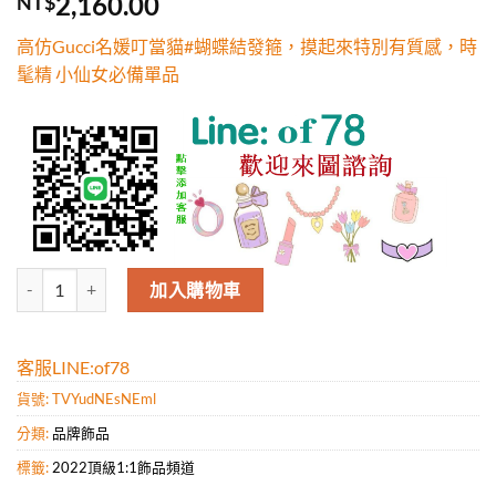
2,160.00
NT$
5，已有
位
顧客進行評
高仿Gucci名媛叮當貓#蝴蝶結發箍，摸起來特別有質感，時
分
髦精 小仙女必備單品
高仿Gucci名媛叮當貓#蝴蝶結發箍，摸起來特別有質感，時髦精 小仙
加入購物車
客服LINE:of78
貨號:
TVYudNEsNEml
分類:
品牌飾品
標籤:
2022頂級1:1飾品頻道