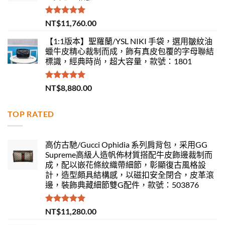
評分
5.00
NT$
11,760.00
滿分 5
【1:1版本】聖羅蘭/YSL NIKI 手袋，選用皺紋油
蠟牛皮精心裁制而成，飾有真皮包覆的字母聯結
標識，經典時尚，超大容量，款號：1801
評分
5.00
NT$
8,880.00
滿分 5
TOP RATED
高仿古馳/Gucci Ophidia 系列肩背包，采用GG
Supreme高級人造帆佈材質搭配牛皮飾邊裁制而
成，配以嵌花條紋織帶細節，彰顯復古風格設
計，造型頗具結構感，以磁扣安全閉合，皮革滾
邊，裝飾典藏細節雙G配件，款號：503876
評分
5.00
NT$
11,280.00
滿分 5