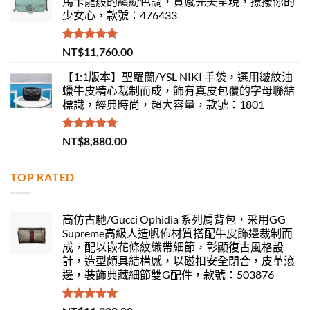
馬卡龍般的繽紛色調，質感完美呈現，撩撥你的
少女心，款號：476433
評分
5.00
NT$
11,760.00
滿分 5
【1:1版本】聖羅蘭/YSL NIKI 手袋，選用皺紋油
蠟牛皮精心裁制而成，飾有真皮包覆的字母聯結
標識，經典時尚，超大容量，款號：1801
評分
5.00
NT$
8,880.00
滿分 5
TOP RATED
高仿古馳/Gucci Ophidia 系列肩背包，采用GG
Supreme高級人造帆佈材質搭配牛皮飾邊裁制而
成，配以嵌花條紋織帶細節，彰顯復古風格設
計，造型頗具結構感，以磁扣安全閉合，皮革滾
邊，裝飾典藏細節雙G配件，款號：503876
評分
5.00