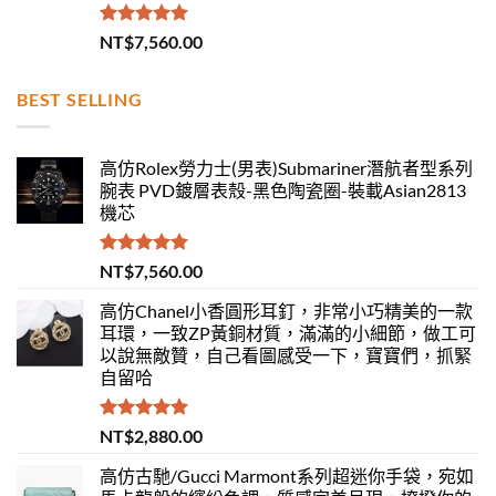
評分
5.00
NT$
7,560.00
滿分 5
BEST SELLING
高仿Rolex勞力士(男表)Submariner潛航者型系列
腕表 PVD鍍層表殼-黑色陶瓷圈-裝載Asian2813
機芯
評分
5.00
NT$
7,560.00
滿分 5
高仿Chanel小香圓形耳釘，非常小巧精美的一款
耳環，一致ZP黃銅材質，滿滿的小細節，做工可
以說無敵贊，自己看圖感受一下，寶寶們，抓緊
自留哈
評分
5.00
NT$
2,880.00
滿分 5
高仿古馳/Gucci Marmont系列超迷你手袋，宛如