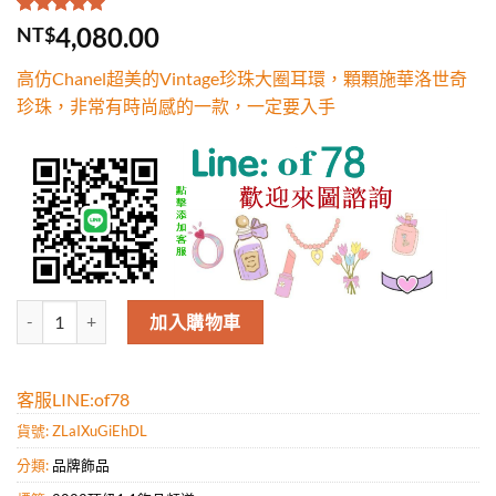
評分
1
5.00
/
4,080.00
NT$
5，已有
位
顧客進行評
高仿Chanel超美的Vintage珍珠大圈耳環，顆顆施華洛世奇
分
珍珠，非常有時尚感的一款，一定要入手
高仿Chanel超美的Vintage珍珠大圈耳環，顆顆施華洛世奇珍珠，
加入購物車
客服LINE:of78
貨號:
ZLaIXuGiEhDL
分類:
品牌飾品