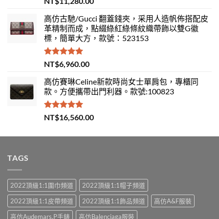
NT$
11,280.00
滿分 5
高仿古馳/Gucci 翻蓋錢夾，采用人造帆佈搭配皮
革精制而成，點綴綠紅綠條紋織帶飾以雙G徽
標，簡單大方，款號：523153
評分
5.00
NT$
6,960.00
滿分 5
高仿賽琳Celine新款時尚女士單肩包，專櫃同
款。方便攜帶出門利器。款號:100823
評分
5.00
NT$
16,560.00
滿分 5
TAGS
2022頂級1:1圍巾頻道
2022頂級1:1帽子頻道
2022頂級1:1皮帶頻道
2022頂級1:1飾品頻道
高仿A&F服裝
高仿Audemars.P手錶
高仿Balenciaga服裝