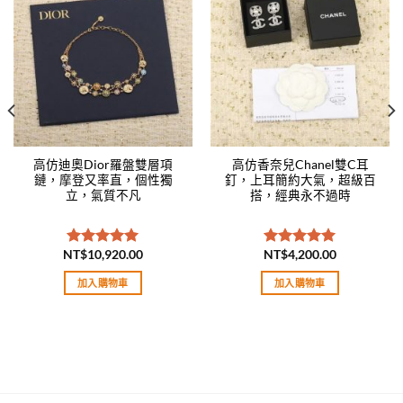
Add to
Add to
wishlist
wishlist
高仿迪奧Dior羅盤雙層項
高仿香奈兒Chanel雙C耳
鏈，摩登又率直，個性獨
釘，上耳簡約大氣，超級百
立，氣質不凡
搭，經典永不過時
NT$
10,920.00
NT$
4,200.00
評分
5.00
評分
5.00
滿分 5
滿分 5
加入購物車
加入購物車