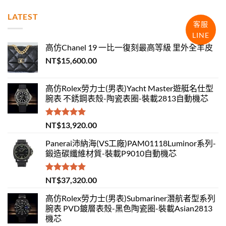
LATEST
客服
LINE
高仿Chanel 19 一比一復刻最高等級 里外全羊皮
NT$
15,600.00
高仿Rolex勞力士(男表)Yacht Master遊艇名仕型
腕表 不銹鋼表殼-陶瓷表圈-裝載2813自動機芯
評分
5.00
NT$
13,920.00
滿分 5
Panerai沛納海(VS工廠)PAM01118Luminor系列-
鍛造碳纖維材質-裝載P9010自動機芯
評分
5.00
NT$
37,320.00
滿分 5
高仿Rolex勞力士(男表)Submariner潛航者型系列
腕表 PVD鍍層表殼-黑色陶瓷圈-裝載Asian2813
機芯