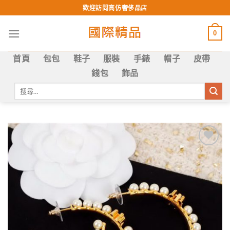
Skip
歡迎訪問高仿奢侈品店
to
content
0
首頁
包包
鞋子
服裝
手錶
帽子
皮帶
錢包
飾品
搜
尋
關
鍵
字:
Add to
wishlist