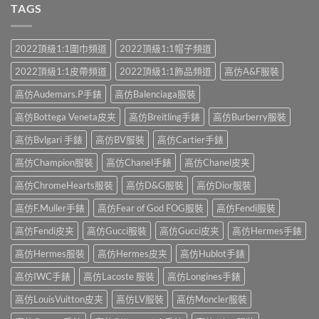
TAGS
2022頂級1:1圍巾頻道
2022頂級1:1帽子頻道
2022頂級1:1皮帶頻道
2022頂級1:1飾品頻道
高仿A&F服裝
高仿Audemars.P手錶
高仿Balenciaga服裝
高仿Bottega Veneta皮夹
高仿Breitling手錶
高仿Burberry服裝
高仿Bvlgari 手錶
高仿BV服裝
高仿Cartier手錶
高仿Champion服裝
高仿Chanel手錶
高仿Chanel皮夹
高仿ChromeHearts服裝
高仿D&G服裝
高仿Dior服裝
高仿F.Muller手錶
高仿Fear of God FOG服裝
高仿Fendi服裝
高仿Fendi皮夹
高仿Gucci服裝
高仿Gucci皮夹
高仿Hermes手錶
高仿Hermes服裝
高仿Hermes皮夹
高仿Hublot手錶
高仿IWC手錶
高仿Lacoste 服裝
高仿Longines手錶
高仿LouisVuitton皮夹
高仿LV服裝
高仿Moncler服裝