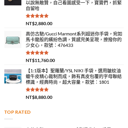
以說無敵贊，自己看圖感受一下，寶寶們，抓緊
自留哈
評分
5.00
NT$
2,880.00
滿分 5
高仿古馳/Gucci Marmont系列超迷你手袋，宛如
馬卡龍般的繽紛色調，質感完美呈現，撩撥你的
少女心，款號：476433
評分
5.00
NT$
11,760.00
滿分 5
【1:1版本】聖羅蘭/YSL NIKI 手袋，選用皺紋油
蠟牛皮精心裁制而成，飾有真皮包覆的字母聯結
標識，經典時尚，超大容量，款號：1801
評分
5.00
NT$
8,880.00
滿分 5
TOP RATED