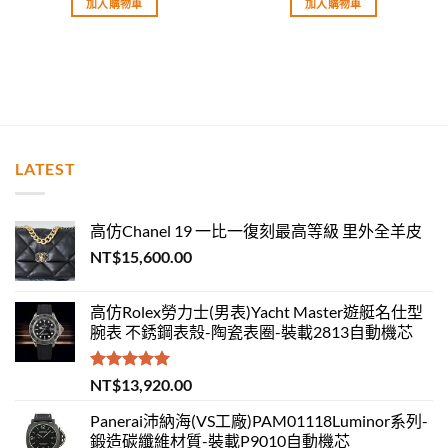
加入購物車
加入購物車
LATEST
高仿Chanel 19 一比一復刻最高等級 里外全羊皮
NT$
15,600.00
高仿Rolex勞力士(男表)Yacht Master遊艇名仕型
腕表 不銹鋼表殼-陶瓷表圈-裝載2813自動機芯
評分
5.00
NT$
13,920.00
滿分 5
Panerai沛納海(VS工廠)PAM01118Luminor系列-
鍛造碳纖維材質-裝載P9010自動機芯