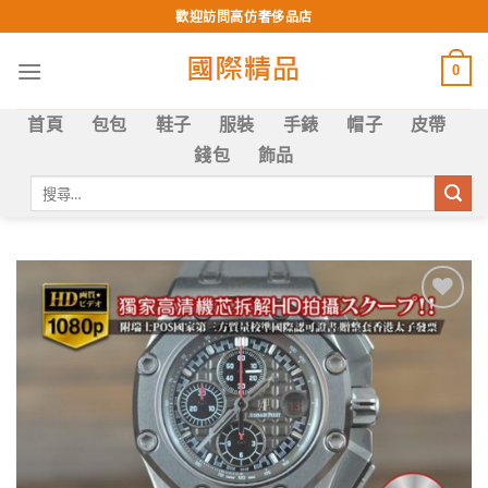
Skip
歡迎訪問高仿奢侈品店
to
content
0
首頁
包包
鞋子
服裝
手錶
帽子
皮帶
錢包
飾品
搜
尋
關
鍵
字:
Add to
wishlist