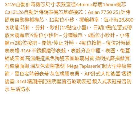
3126自動計時機芯尺寸 表殼直徑44mm x厚度16mm機芯
Cal.3126自動計時碼表機芯基礎機芯：Asian 7750 25J計時
碼表自動機械機芯、12點位小秒、擺輪頻率：每小時28,800
次功能 時針、分針、秒針(12點位小盤)、日期(3點位窗式帶
放大鏡顯示)9點位小秒針 – 分鐘顯示、6點位小秒針 – 小時
顯示2點位按把 – 開始/停止 計時、4點位按把 – 復位計時碼
表表殼 316F不銹鋼磨砂表殼，表殼分為中框、表圈、後蓋
組成表圈 高溫鍛造黑色陶瓷表圈玻璃材質 透明抗磨損藍寶
石玻璃面盤 深灰色表盤鐫刻“Méga Tapisserie”超大型格紋裝
飾，黑色定時器表帶 灰色橡膠表帶、AP針式大扣後蓋 透視
後蓋-316L精鋼搭配透明藍寶石玻璃表冠 鎖入式表冠是否防
水 生活防水