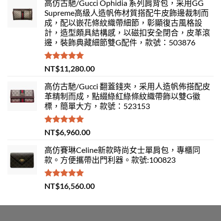
高仿古馳/Gucci Ophidia 系列肩背包，采用GG
Supreme高級人造帆佈材質搭配牛皮飾邊裁制而
成，配以嵌花條紋織帶細節，彰顯復古風格設
計，造型頗具結構感，以磁扣安全閉合，皮革滾
邊，裝飾典藏細節雙G配件，款號：503876
評分
5.00
NT$
11,280.00
滿分 5
高仿古馳/Gucci 翻蓋錢夾，采用人造帆佈搭配皮
革精制而成，點綴綠紅綠條紋織帶飾以雙G徽
標，簡單大方，款號：523153
評分
5.00
NT$
6,960.00
滿分 5
高仿賽琳Celine新款時尚女士單肩包，專櫃同
款。方便攜帶出門利器。款號:100823
評分
5.00
NT$
16,560.00
滿分 5