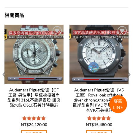
相關商品
Add to
Add to
wishlist
wishlist
Audemars Piguet愛彼【CF
Audemars Piguet愛彼（V5
工廠-男性用】皇傢橡樹離岸
工廠）Royal oak offshore
型系列 316L不銹鋼表殼-鑲嵌
diver chronograph皇傢橡樹
客服
滿水鉆 OS10石英計時機芯
離岸型系列 PVD塗層表殼 日
LINE
本VK石英機芯
NT$
24,120.00
NT$
15,480.00
評分
5.00
評分
5.00
滿分 5
滿分 5