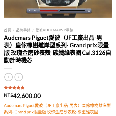
首頁
/
品牌手錶
/
愛彼AUDEMARS.P手錶
Audemars Piguet愛彼（JF工廠出品-男
表）皇傢橡樹離岸型系列- Grand prix限量
版 玫瑰金磨砂表殼-碳纖維表圈 Cal.3126自
動計時機芯
評分
1
5.00
/
42,600.00
NT$
5，已有
位
顧客進行評
Audemars Piguet愛彼（JF工廠出品-男表）皇傢橡樹離岸型
分
系列- Grand prix限量版 玫瑰金磨砂表殼-碳纖維表圈