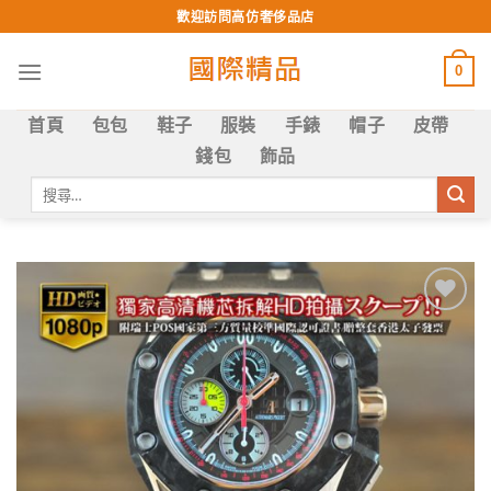
Skip
歡迎訪問高仿奢侈品店
to
content
0
首頁
包包
鞋子
服裝
手錶
帽子
皮帶
錢包
飾品
搜
尋
關
鍵
字:
Add to
wishlist