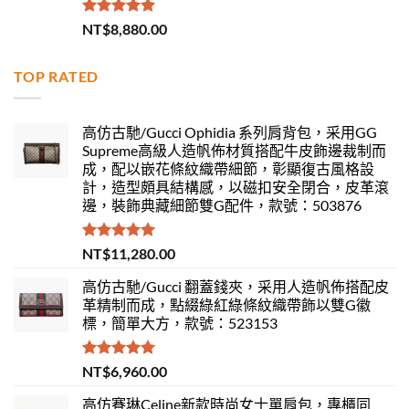
評分
5.00
NT$
8,880.00
滿分 5
TOP RATED
高仿古馳/Gucci Ophidia 系列肩背包，采用GG
Supreme高級人造帆佈材質搭配牛皮飾邊裁制而
成，配以嵌花條紋織帶細節，彰顯復古風格設
計，造型頗具結構感，以磁扣安全閉合，皮革滾
邊，裝飾典藏細節雙G配件，款號：503876
評分
5.00
NT$
11,280.00
滿分 5
高仿古馳/Gucci 翻蓋錢夾，采用人造帆佈搭配皮
革精制而成，點綴綠紅綠條紋織帶飾以雙G徽
標，簡單大方，款號：523153
評分
5.00
NT$
6,960.00
滿分 5
高仿賽琳Celine新款時尚女士單肩包，專櫃同