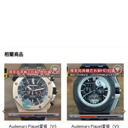
相關商品
Add to
Add to
wishlist
wishlist
Audemars Piguet愛彼（V5
Audemars Piguet愛彼（V5