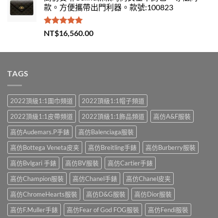
款。方便攜帶出門利器。款號:100823
評分
5.00
NT$
16,560.00
滿分 5
TAGS
2022頂級1:1圍巾頻道
2022頂級1:1帽子頻道
2022頂級1:1皮帶頻道
2022頂級1:1飾品頻道
高仿A&F服裝
高仿Audemars.P手錶
高仿Balenciaga服裝
高仿Bottega Veneta皮夹
高仿Breitling手錶
高仿Burberry服裝
高仿Bvlgari 手錶
高仿BV服裝
高仿Cartier手錶
高仿Champion服裝
高仿Chanel手錶
高仿Chanel皮夹
高仿ChromeHearts服裝
高仿D&G服裝
高仿Dior服裝
高仿F.Muller手錶
高仿Fear of God FOG服裝
高仿Fendi服裝