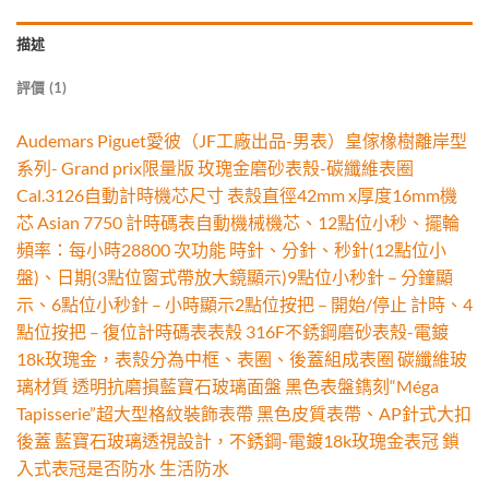
描述
評價 (1)
Audemars Piguet愛彼（JF工廠出品-男表）皇傢橡樹離岸型
系列- Grand prix限量版 玫瑰金磨砂表殼-碳纖維表圈
Cal.3126自動計時機芯尺寸 表殼直徑42mm x厚度16mm機
芯 Asian 7750 計時碼表自動機械機芯、12點位小秒、擺輪
頻率：每小時28800 次功能 時針、分針、秒針(12點位小
盤)、日期(3點位窗式帶放大鏡顯示)9點位小秒針 – 分鐘顯
示、6點位小秒針 – 小時顯示2點位按把 – 開始/停止 計時、4
點位按把 – 復位計時碼表表殼 316F不銹鋼磨砂表殼-電鍍
18k玫瑰金，表殼分為中框、表圈、後蓋組成表圈 碳纖維玻
璃材質 透明抗磨損藍寶石玻璃面盤 黑色表盤鐫刻“Méga
Tapisserie”超大型格紋裝飾表帶 黑色皮質表帶、AP針式大扣
後蓋 藍寶石玻璃透視設計，不銹鋼-電鍍18k玫瑰金表冠 鎖
入式表冠是否防水 生活防水