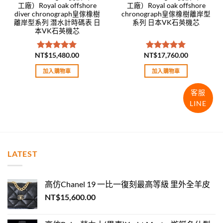
工廠）Royal oak offshore
工廠）Royal oak offshore
diver chronograph皇傢橡樹
chronograph皇傢橡樹離岸型
離岸型系列 潛水計時碼表 日
系列 日本VK石英機芯
本VK石英機芯
NT$
15,480.00
NT$
17,760.00
評分
5.00
評分
5.00
滿分 5
滿分 5
加入購物車
加入購物車
客服
LINE
LATEST
高仿Chanel 19 一比一復刻最高等級 里外全羊皮
NT$
15,600.00