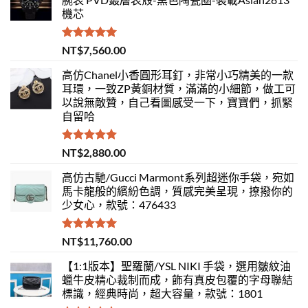
機芯
評分
5.00
NT$
7,560.00
滿分 5
高仿Chanel小香圓形耳釘，非常小巧精美的一款
耳環，一致ZP黃銅材質，滿滿的小細節，做工可
以說無敵贊，自己看圖感受一下，寶寶們，抓緊
自留哈
評分
5.00
NT$
2,880.00
滿分 5
高仿古馳/Gucci Marmont系列超迷你手袋，宛如
馬卡龍般的繽紛色調，質感完美呈現，撩撥你的
少女心，款號：476433
評分
5.00
NT$
11,760.00
滿分 5
【1:1版本】聖羅蘭/YSL NIKI 手袋，選用皺紋油
蠟牛皮精心裁制而成，飾有真皮包覆的字母聯結
標識，經典時尚，超大容量，款號：1801