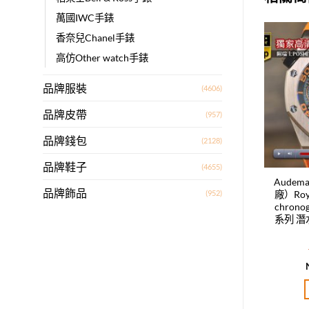
萬國IWC手錶
香奈兒Chanel手錶
高仿Other watch手錶
Add to
Add to
wishlist
wishlist
品牌服裝
(4606)
品牌皮帶
(957)
品牌錢包
(2128)
品牌鞋子
(4655)
s Piguet愛彼【CF工
Audemars Piguet愛彼【Noob
Audem
品牌飾品
(952)
】皇傢橡樹離岸型系列
工廠】皇傢橡樹離岸型系列 不
廠）Royal
表殼-鑲嵌滿水鉆 瑞
銹鋼磨砂表殼-藍色膠帶 裝載
chro
石英計時機芯
A-3126自動計時機芯
系列 潛
T$
45,480.00
NT$
65,400.00
評分
5.00
評分
5.00
分 5
滿分 5
加入購物車
加入購物車