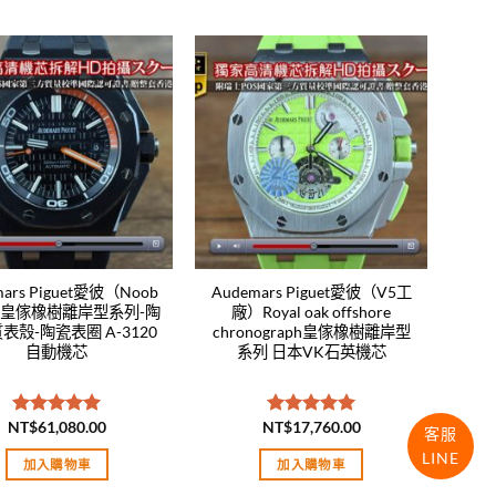
Add to
Add to
wishlist
wishlist
mars Piguet愛彼（Noob
Audemars Piguet愛彼（V5工
皇傢橡樹離岸型系列-陶
廠）Royal oak offshore
表殼-陶瓷表圈 A-3120
chronograph皇傢橡樹離岸型
自動機芯
系列 日本VK石英機芯
NT$
61,080.00
NT$
17,760.00
評分
5.00
評分
5.00
客服
滿分 5
滿分 5
LINE
加入購物車
加入購物車