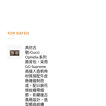
TOP RATED
力
高仿古
馳/Gucci
Ophidia 系列
肩背包，采用
GG Supreme
高級人造帆佈
材質搭配牛皮
飾邊裁制而
成，配以嵌花
條紋織帶細
節，彰顯復古
風格設計，造
型頗具結構