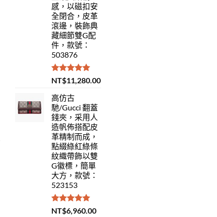
感，以磁扣安
全閉合，皮革
滾邊，裝飾典
藏細節雙G配
件，款號：
503876
評分
5.00
NT$
11,280.00
滿分 5
高仿古
馳/Gucci 翻蓋
錢夾，采用人
造帆佈搭配皮
革精制而成，
點綴綠紅綠條
紋織帶飾以雙
G徽標，簡單
大方，款號：
523153
評分
5.00
NT$
6,960.00