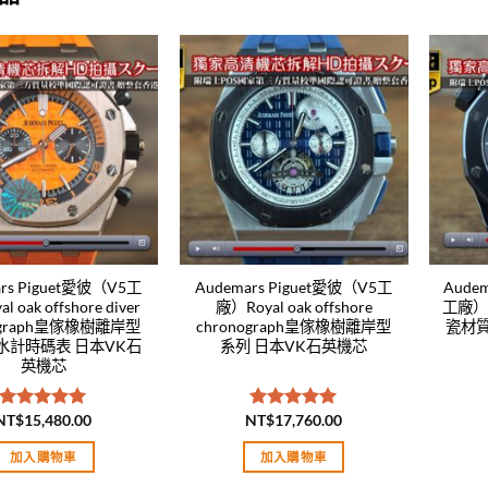
Add to
Add to
wishlist
wishlist
ars Piguet愛彼（V5工
Audemars Piguet愛彼（V5工
Aude
 oak offshore diver
廠）Royal oak offshore
工廠）
nograph皇傢橡樹離岸型
chronograph皇傢橡樹離岸型
瓷材質
水計時碼表 日本VK石
系列 日本VK石英機芯
英機芯
NT$
15,480.00
NT$
17,760.00
評分
5.00
評分
5.00
滿分 5
滿分 5
加入購物車
加入購物車