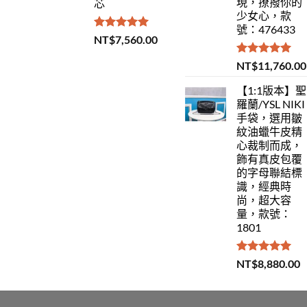
現，撩撥你的
芯
少女心，款
號：476433
評分
5.00
NT$
7,560.00
滿分 5
評分
5.00
NT$
11,760.00
滿分 5
【1:1版本】聖
羅蘭/YSL NIKI
手袋，選用皺
紋油蠟牛皮精
心裁制而成，
飾有真皮包覆
的字母聯結標
識，經典時
尚，超大容
量，款號：
1801
評分
5.00
NT$
8,880.00
滿分 5