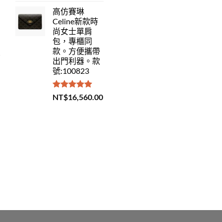
滿分 5
高仿賽琳
Celine新款時
尚女士單肩
包，專櫃同
款。方便攜帶
出門利器。款
號:100823
評分
5.00
NT$
16,560.00
滿分 5