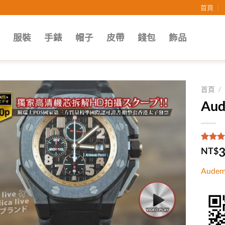
首頁
子
服裝
手錶
帽子
皮帶
錢包
飾品
首頁
/
Au
Add to
wishlist
評分
1
5
3
NT$
5，已
顧客進
Aude
分