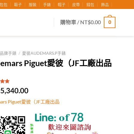
包包
鞋子
服裝
手錶
帽子
皮帶
錢包
飾品
0
購物車 /
NT$
0.00
品牌手錶
/
愛彼AUDEMARS.P手錶
demars Piguet愛彼（JF工廠出品
.00
/
5,340.00
有
位
行評
mars Piguet愛彼（JF工廠出品