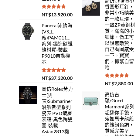
高仿Chanel小
香圓形耳釘，
非常小巧精美
評分
5.00
NT$
13,920.00
的一款耳環，
滿分 5
一致ZP黃銅材
Panerai沛納海
質，滿滿的小
(VS工
細節，做工可
廠)PAM01118Luminor
以說無敵贊，
系列-鍛造碳纖
自己看圖感受
維材質-裝載
一下，寶寶
P9010自動機
們，抓緊自留
芯
哈
評分
5.00
NT$
37,320.00
滿分 5
評分
5.00
NT$
2,880.00
滿分 5
高仿Rolex勞力
高仿古
士(男
馳/Gucci
表)Submariner
Marmont系列
潛航者型系列
超迷你手袋，
腕表 PVD鍍層
宛如馬卡龍般
表殼-黑色陶瓷
的繽紛色調，
圈-裝載
質感完美呈
Asian2813機