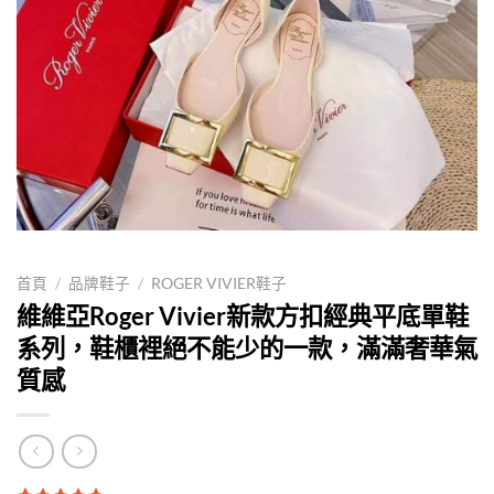
首頁
/
品牌鞋子
/
ROGER VIVIER鞋子
維維亞Roger Vivier新款方扣經典平底單鞋
系列，鞋櫃裡絕不能少的一款，滿滿奢華氣
質感