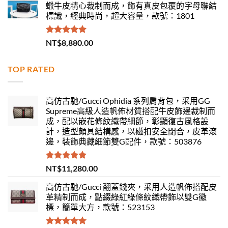
蠟牛皮精心裁制而成，飾有真皮包覆的字母聯結
標識，經典時尚，超大容量，款號：1801
評分
5.00
NT$
8,880.00
滿分 5
TOP RATED
高仿古馳/Gucci Ophidia 系列肩背包，采用GG
Supreme高級人造帆佈材質搭配牛皮飾邊裁制而
成，配以嵌花條紋織帶細節，彰顯復古風格設
計，造型頗具結構感，以磁扣安全閉合，皮革滾
邊，裝飾典藏細節雙G配件，款號：503876
評分
5.00
NT$
11,280.00
滿分 5
高仿古馳/Gucci 翻蓋錢夾，采用人造帆佈搭配皮
革精制而成，點綴綠紅綠條紋織帶飾以雙G徽
標，簡單大方，款號：523153