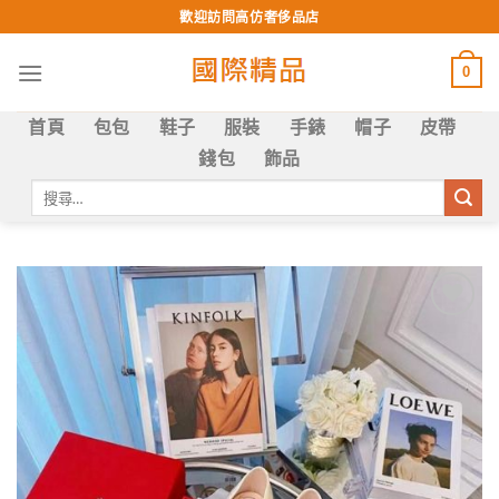
Skip
歡迎訪問高仿奢侈品店
to
content
0
首頁
包包
鞋子
服裝
手錶
帽子
皮帶
錢包
飾品
搜
尋
關
鍵
字:
Add to
wishlist