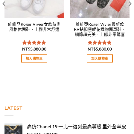
維維亞Roger Vivier女款時尚
維維亞Roger Vivier最新款
風格休閑鞋，上腳非常舒適
RV鉆扣黑呢花織物面單鞋，
細節超完美，上腳非常驚喜
NT$
5,880.00
NT$
5,880.00
評分
5.00
評分
5.00
滿分 5
滿分 5
加入購物車
加入購物車
LATEST
高仿Chanel 19 一比一復刻最高等級 里外全羊皮