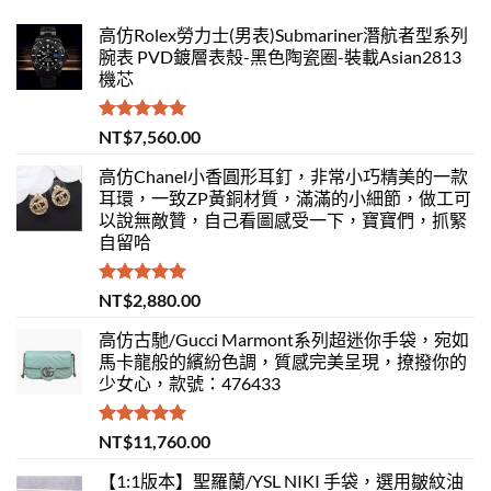
高仿Rolex勞力士(男表)Submariner潛航者型系列
腕表 PVD鍍層表殼-黑色陶瓷圈-裝載Asian2813
機芯
評分
5.00
NT$
7,560.00
滿分 5
高仿Chanel小香圓形耳釘，非常小巧精美的一款
耳環，一致ZP黃銅材質，滿滿的小細節，做工可
以說無敵贊，自己看圖感受一下，寶寶們，抓緊
自留哈
評分
5.00
NT$
2,880.00
滿分 5
高仿古馳/Gucci Marmont系列超迷你手袋，宛如
馬卡龍般的繽紛色調，質感完美呈現，撩撥你的
少女心，款號：476433
評分
5.00
NT$
11,760.00
滿分 5
【1:1版本】聖羅蘭/YSL NIKI 手袋，選用皺紋油