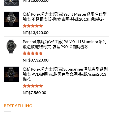
NT$
15,600.00
高仿Rolex勞力士(男表)Yacht Master遊艇名仕型
腕表 不銹鋼表殼-陶瓷表圈-裝載2813自動機芯
評分
5.00
NT$
13,920.00
滿分 5
Panerai沛納海(VS工廠)PAM01118Luminor系列-
鍛造碳纖維材質-裝載P9010自動機芯
評分
5.00
NT$
37,320.00
滿分 5
高仿Rolex勞力士(男表)Submariner潛航者型系列
腕表 PVD鍍層表殼-黑色陶瓷圈-裝載Asian2813
機芯
評分
5.00
NT$
7,560.00
滿分 5
BEST SELLING