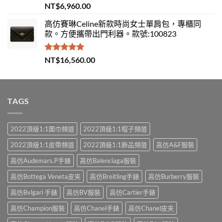
評分
5.00
NT$
6,960.00
滿分 5
高仿賽琳Celine新款時尚女士單肩包，專櫃同
款。方便攜帶出門利器。款號:100823
評分
5.00
NT$
16,560.00
滿分 5
TAGS
2022頂級1:1圍巾頻道
2022頂級1:1帽子頻道
2022頂級1:1皮帶頻道
2022頂級1:1飾品頻道
高仿A&F服裝
高仿Audemars.P手錶
高仿Balenciaga服裝
高仿Bottega Veneta皮夹
高仿Breitling手錶
高仿Burberry服裝
高仿Bvlgari 手錶
高仿BV服裝
高仿Cartier手錶
高仿Champion服裝
高仿Chanel手錶
高仿Chanel皮夹