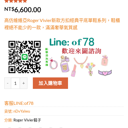
評分
2
5.00
/
6,600.00
NT$
5，已有
位
顧客進行評
高仿維維亞Roger Vivier新款方扣經典平底單鞋系列，鞋櫃
分
裡絕不能少的一款，滿滿奢華氣質感
維維亞Roger Vivier新款方扣經典平底單鞋系列，鞋櫃裡絕不能少的
加入購物車
客服LINE:of78
貨號:
nDvYalwu
分類:
Roger Vivier鞋子