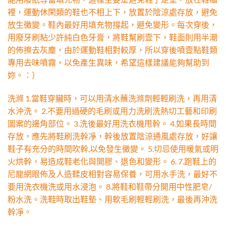
裡，運動休閑類的鞋也不相上下，放置於陰涼處存放，避免
放生黴變。鞋內最好用填充物撐起，避免變形。每次穿後，
用廢牙刷粘少許純白色牙膏，將鞋幫刷壹下，鞋面則用半潮
的佈擦去灰塵，由於運動鞋相對較厚，所以穿後噴壹點鞋類
專用去味噴霧，以免產生異味，希望這樣建議能夠幫助到
妳。：）
洗滌 1.當鞋穿臟時，可以用清水蘸洗滌劑輕輕刷洗，再用清
水沖洗。 2.不要用過硬的毛刷或用力洗刷洗熱切工藝和印刷
圖案的邊角部位。 3.洗後最好用洗衣機甩幹。 4.如果長時間
存放，應先將鞋刷洗幹凈，幹後放置陰涼通風處存放，好讓
鞋子有充分的時間吹幹,以免發生黴變。 5.切忌使用暖氣或明
火烘幹，易造成鞋老化與開膠、退色和變形。 6. 7.跑鞋上的
尼龍網眼佈及人造鞣皮相對容易保養，可用水手洗，最好不
要用洗衣機洗或用水浸泡。 8.將鞋和鞋帶分開用中性肥皂/
粉水洗。洗鞋時取出鞋墊、用軟毛刷輕輕刷洗，最後再沖洗
幹凈。