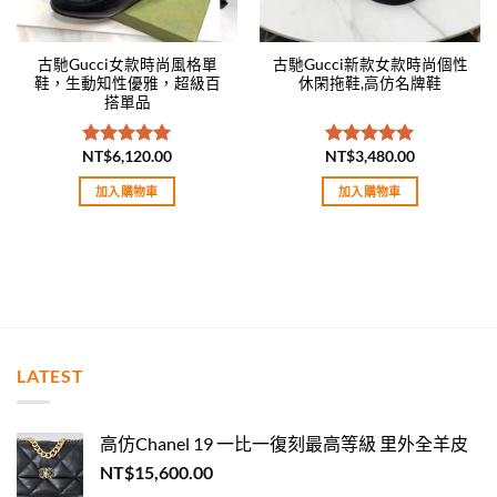
古馳Gucci女款時尚風格單
古馳Gucci新款女款時尚個性
鞋，生動知性優雅，超級百
休閑拖鞋,高仿名牌鞋
搭單品
NT$
6,120.00
NT$
3,480.00
評分
5.00
評分
5.00
滿分 5
滿分 5
加入購物車
加入購物車
LATEST
高仿Chanel 19 一比一復刻最高等級 里外全羊皮
NT$
15,600.00