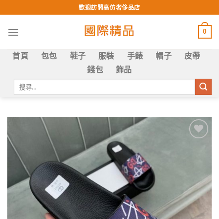
Skip
歡迎訪問高仿奢侈品店
to
content
0
首頁
包包
鞋子
服裝
手錶
帽子
皮帶
錢包
飾品
搜
尋
關
鍵
字:
Add to
wishlist