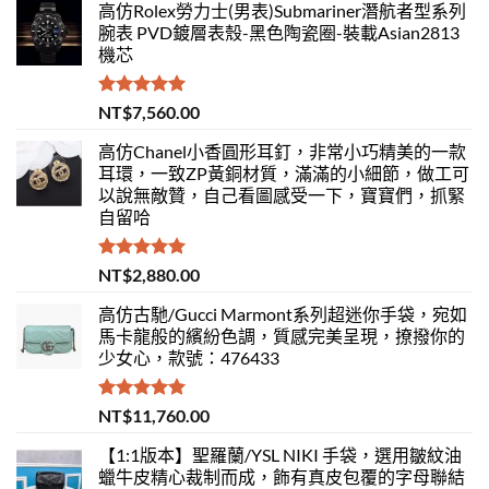
高仿Rolex勞力士(男表)Submariner潛航者型系列
腕表 PVD鍍層表殼-黑色陶瓷圈-裝載Asian2813
機芯
評分
5.00
NT$
7,560.00
滿分 5
高仿Chanel小香圓形耳釘，非常小巧精美的一款
耳環，一致ZP黃銅材質，滿滿的小細節，做工可
以說無敵贊，自己看圖感受一下，寶寶們，抓緊
自留哈
評分
5.00
NT$
2,880.00
滿分 5
高仿古馳/Gucci Marmont系列超迷你手袋，宛如
馬卡龍般的繽紛色調，質感完美呈現，撩撥你的
少女心，款號：476433
評分
5.00
NT$
11,760.00
滿分 5
【1:1版本】聖羅蘭/YSL NIKI 手袋，選用皺紋油
蠟牛皮精心裁制而成，飾有真皮包覆的字母聯結