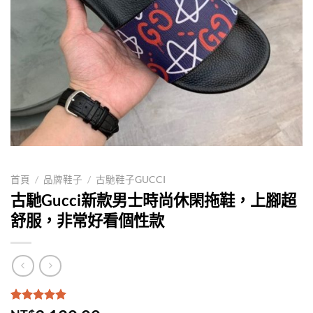
首頁
/
品牌鞋子
/
古馳鞋子GUCCI
古馳Gucci新款男士時尚休閑拖鞋，上腳超
舒服，非常好看個性款
評分
2
5.00
/