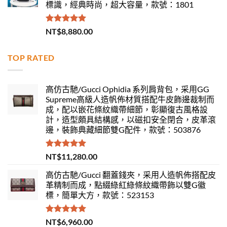
標識，經典時尚，超大容量，款號：1801
評分
5.00
NT$
8,880.00
滿分 5
TOP RATED
高仿古馳/Gucci Ophidia 系列肩背包，采用GG
Supreme高級人造帆佈材質搭配牛皮飾邊裁制而
成，配以嵌花條紋織帶細節，彰顯復古風格設
計，造型頗具結構感，以磁扣安全閉合，皮革滾
邊，裝飾典藏細節雙G配件，款號：503876
評分
5.00
NT$
11,280.00
滿分 5
高仿古馳/Gucci 翻蓋錢夾，采用人造帆佈搭配皮
革精制而成，點綴綠紅綠條紋織帶飾以雙G徽
標，簡單大方，款號：523153
評分
5.00
NT$
6,960.00