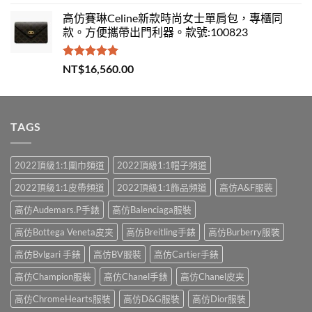
滿分 5
高仿賽琳Celine新款時尚女士單肩包，專櫃同
款。方便攜帶出門利器。款號:100823
評分
5.00
NT$
16,560.00
滿分 5
TAGS
2022頂級1:1圍巾頻道
2022頂級1:1帽子頻道
2022頂級1:1皮帶頻道
2022頂級1:1飾品頻道
高仿A&F服裝
高仿Audemars.P手錶
高仿Balenciaga服裝
高仿Bottega Veneta皮夹
高仿Breitling手錶
高仿Burberry服裝
高仿Bvlgari 手錶
高仿BV服裝
高仿Cartier手錶
高仿Champion服裝
高仿Chanel手錶
高仿Chanel皮夹
高仿ChromeHearts服裝
高仿D&G服裝
高仿Dior服裝