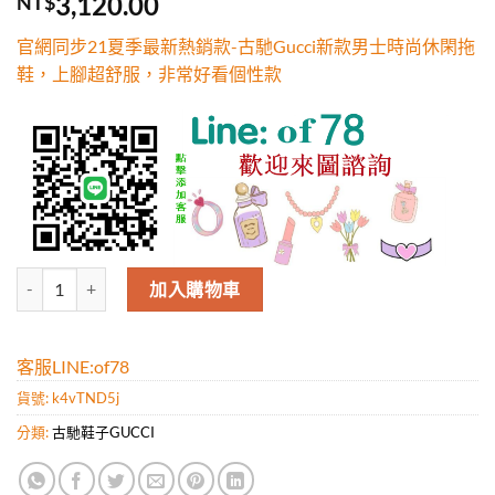
3,120.00
NT$
5，已有
位
顧客進行評
官網同步21夏季最新熱銷款-古馳Gucci新款男士時尚休閑拖
分
鞋，上腳超舒服，非常好看個性款
古馳Gucci新款男士時尚休閑拖鞋，上腳超舒服，非常好看個性款 數量
加入購物車
客服LINE:of78
貨號:
k4vTND5j
分類:
古馳鞋子GUCCI