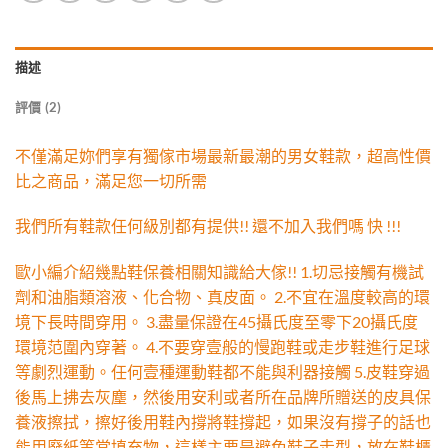
描述
評價 (2)
不僅滿足妳們享有獨傢市場最新最潮的男女鞋款，超高性價
比之商品，滿足您一切所需
我們所有鞋款任何級別都有提供!! 還不加入我們嗎 快 !!!
歐小編介紹幾點鞋保養相關知識給大傢!! 1.切忌接觸有機試
劑和油脂類溶液、化合物、真皮面。 2.不宜在溫度較高的環
境下長時間穿用。 3.盡量保證在45攝氏度至零下20攝氏度
環境范圍內穿著。 4.不要穿壹般的慢跑鞋或走步鞋進行足球
等劇烈運動。任何壹種運動鞋都不能與利器接觸 5.皮鞋穿過
後馬上拂去灰塵，然後用安利或者所在品牌所贈送的皮具保
養液擦拭，擦好後用鞋內撐將鞋撐起，如果沒有撐子的話也
能用廢紙等當填充物，這樣主要是避免鞋子走型，放在鞋櫃