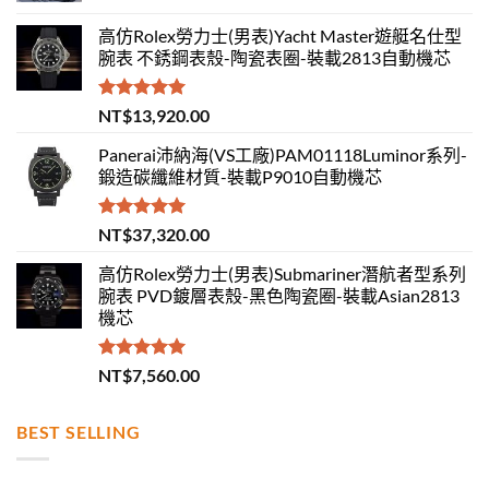
高仿Rolex勞力士(男表)Yacht Master遊艇名仕型
腕表 不銹鋼表殼-陶瓷表圈-裝載2813自動機芯
評分
5.00
NT$
13,920.00
滿分 5
Panerai沛納海(VS工廠)PAM01118Luminor系列-
鍛造碳纖維材質-裝載P9010自動機芯
評分
5.00
NT$
37,320.00
滿分 5
高仿Rolex勞力士(男表)Submariner潛航者型系列
腕表 PVD鍍層表殼-黑色陶瓷圈-裝載Asian2813
機芯
評分
5.00
NT$
7,560.00
滿分 5
BEST SELLING