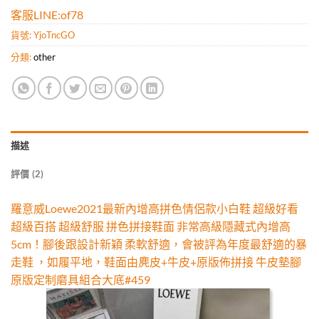
客服LINE:of78
貨號:
YjoTncGO
分類:
other
描述
評價 (2)
羅意威Loewe2021最新內增高拼色情侶款小白鞋 超級好看
超級百搭 超級舒服 拼色拼接鞋面 非常高級隱藏式內增高
5cm！腳後跟設計新穎 柔軟舒適，會被評為年度最舒適的暴
走鞋 ，如履平地，鞋面由麂皮+牛皮+原版佈拼接 牛皮墊腳
原版定制磨具組合大底#459