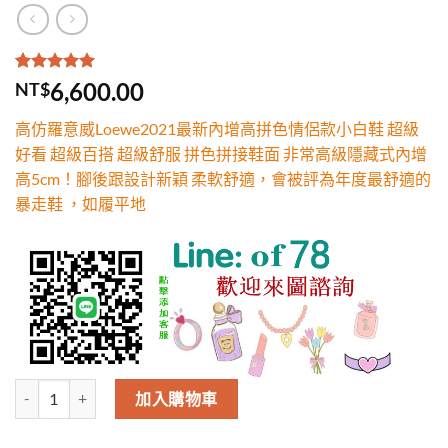
評分
2
5.00
/
6,600.00
NT$
5，已有
位
顧客進行評
高仿羅意威Loewe2021最新內增高拼色情侶款小白鞋 超級
分
好看 超級百搭 超級舒服 拼色拼接鞋面 非常高級隱藏式內增
高5cm！腳後跟設計新穎 柔軟舒適，會被評為年度最舒適的
暴走鞋 ，如履平地
羅意威Loewe2021最新內增高拼色情侶款小白鞋 超級好看 超級百搭
加入購物車