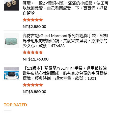
耳環，一致ZP黃銅材質，滿滿的小細節，做工可
以說無敵贊，自己看圖感受一下，寶寶們，抓緊
自留哈
評分
5.00
NT$
2,880.00
滿分 5
高仿古馳/Gucci Marmont系列超迷你手袋，宛如
馬卡龍般的繽紛色調，質感完美呈現，撩撥你的
少女心，款號：476433
評分
5.00
NT$
11,760.00
滿分 5
【1:1版本】聖羅蘭/YSL NIKI 手袋，選用皺紋油
蠟牛皮精心裁制而成，飾有真皮包覆的字母聯結
標識，經典時尚，超大容量，款號：1801
評分
5.00
NT$
8,880.00
滿分 5
TOP RATED