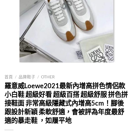
首頁
/
品牌鞋子
/
OTHER
羅意威Loewe2021最新內增高拼色情侶款
小白鞋 超級好看 超級百搭 超級舒服 拼色拼
接鞋面 非常高級隱藏式內增高5cm！腳後
跟設計新穎 柔軟舒適，會被評為年度最舒
適的暴走鞋 ，如履平地