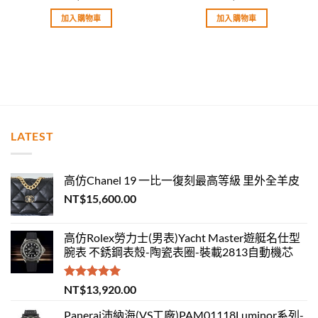
滿分 5
滿分 5
加入購物車
加入購物車
LATEST
高仿Chanel 19 一比一復刻最高等級 里外全羊皮
NT$
15,600.00
高仿Rolex勞力士(男表)Yacht Master遊艇名仕型
腕表 不銹鋼表殼-陶瓷表圈-裝載2813自動機芯
評分
5.00
NT$
13,920.00
滿分 5
Panerai沛納海(VS工廠)PAM01118Luminor系列-