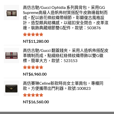
高仿古馳/Gucci Ophidia 系列肩背包，采用GG
Supreme高級人造帆佈材質搭配牛皮飾邊裁制而
成，配以嵌花條紋織帶細節，彰顯復古風格設
計，造型頗具結構感，以磁扣安全閉合，皮革滾
邊，裝飾典藏細節雙G配件，款號：503876
評分
5.00
NT$
11,280.00
滿分 5
高仿古馳/Gucci 翻蓋錢夾，采用人造帆佈搭配皮
革精制而成，點綴綠紅綠條紋織帶飾以雙G徽
標，簡單大方，款號：523153
評分
5.00
NT$
6,960.00
滿分 5
高仿賽琳Celine新款時尚女士單肩包，專櫃同
款。方便攜帶出門利器。款號:100823
評分
5.00
NT$
16,560.00
滿分 5