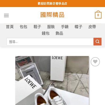
Skip
歡迎訪問高仿奢侈品店
to
content
0
首頁
包包
鞋子
服裝
手錶
帽子
皮帶
錢包
飾品
搜
尋
關
鍵
字:
Add to
wishlist