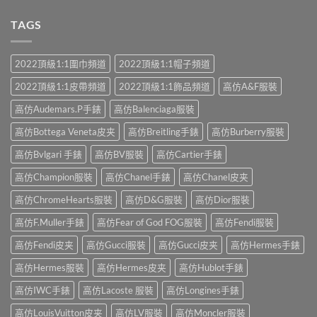
TAGS
2022頂級1:1圍巾頻道
2022頂級1:1帽子頻道
2022頂級1:1皮帶頻道
2022頂級1:1飾品頻道
高仿A&F服裝
高仿Audemars.P手錶
高仿Balenciaga服裝
高仿Bottega Veneta皮夹
高仿Breitling手錶
高仿Burberry服裝
高仿Bvlgari 手錶
高仿BV服裝
高仿Cartier手錶
高仿Champion服裝
高仿Chanel手錶
高仿Chanel皮夹
高仿ChromeHearts服裝
高仿D&G服裝
高仿Dior服裝
高仿F.Muller手錶
高仿Fear of God FOG服裝
高仿Fendi服裝
高仿Fendi皮夹
高仿Gucci服裝
高仿Gucci皮夹
高仿Hermes手錶
高仿Hermes服裝
高仿Hermes皮夹
高仿Hublot手錶
高仿IWC手錶
高仿Lacoste 服裝
高仿Longines手錶
高仿LouisVuitton皮夹
高仿LV服裝
高仿Moncler服裝