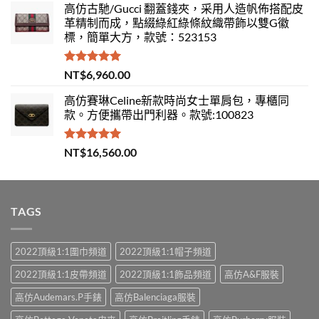
高仿古馳/Gucci 翻蓋錢夾，采用人造帆佈搭配皮
革精制而成，點綴綠紅綠條紋織帶飾以雙G徽
標，簡單大方，款號：523153
評分
5.00
NT$
6,960.00
滿分 5
高仿賽琳Celine新款時尚女士單肩包，專櫃同
款。方便攜帶出門利器。款號:100823
評分
5.00
NT$
16,560.00
滿分 5
TAGS
2022頂級1:1圍巾頻道
2022頂級1:1帽子頻道
2022頂級1:1皮帶頻道
2022頂級1:1飾品頻道
高仿A&F服裝
高仿Audemars.P手錶
高仿Balenciaga服裝