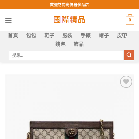
Skip
歡迎訪問高仿奢侈品店
to
content
0
首頁
包包
鞋子
服裝
手錶
帽子
皮帶
錢包
飾品
搜
尋
關
鍵
字:
Add to
wishlist