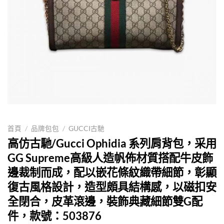
首頁
/
品牌包包
/
GUCCI古馳
高仿古馳/Gucci Ophidia 系列肩背包，采用
GG Supreme高級人造帆佈材質搭配牛皮飾
邊裁制而成，配以嵌花條紋織帶細節，彰顯
復古風格設計，造型頗具結構感，以磁扣安
全閉合，皮革滾邊，裝飾典藏細節雙G配
件，款號：503876