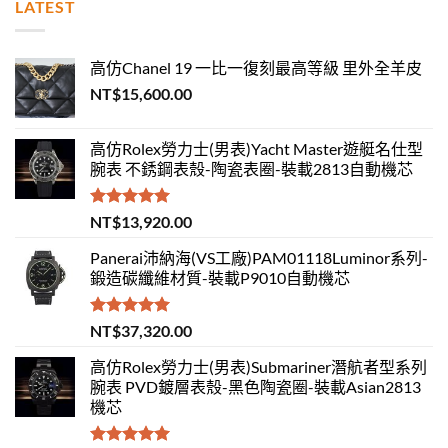
LATEST
高仿Chanel 19 一比一復刻最高等級 里外全羊皮
NT$
15,600.00
高仿Rolex勞力士(男表)Yacht Master遊艇名仕型
腕表 不銹鋼表殼-陶瓷表圈-裝載2813自動機芯
評分
5.00
NT$
13,920.00
滿分 5
Panerai沛納海(VS工廠)PAM01118Luminor系列-
鍛造碳纖維材質-裝載P9010自動機芯
評分
5.00
NT$
37,320.00
滿分 5
高仿Rolex勞力士(男表)Submariner潛航者型系列
腕表 PVD鍍層表殼-黑色陶瓷圈-裝載Asian2813
機芯