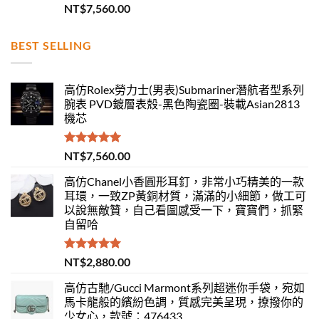
評分
5.00
NT$
7,560.00
滿分 5
BEST SELLING
高仿Rolex勞力士(男表)Submariner潛航者型系列
腕表 PVD鍍層表殼-黑色陶瓷圈-裝載Asian2813
機芯
評分
5.00
NT$
7,560.00
滿分 5
高仿Chanel小香圓形耳釘，非常小巧精美的一款
耳環，一致ZP黃銅材質，滿滿的小細節，做工可
以說無敵贊，自己看圖感受一下，寶寶們，抓緊
自留哈
評分
5.00
NT$
2,880.00
滿分 5
高仿古馳/Gucci Marmont系列超迷你手袋，宛如
馬卡龍般的繽紛色調，質感完美呈現，撩撥你的
少女心，款號：476433