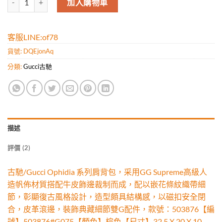
加入購物車
客服LINE:of78
貨號:
DQEjonAq
分類:
Gucci古馳
描述
評價 (2)
古馳/Gucci Ophidia 系列肩背包，采用GG Supreme高級人
造帆佈材質搭配牛皮飾邊裁制而成，配以嵌花條紋織帶細
節，彰顯復古風格設計，造型頗具結構感，以磁扣安全閉
合，皮革滾邊，裝飾典藏細節雙G配件，款號：503876【編
號】503876#G075【顏色】棕色【尺寸】32.5 X 20 X 10