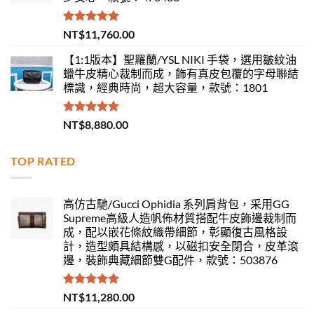
評分
5.00
NT$
11,760.00
滿分 5
【1:1版本】聖羅蘭/YSL NIKI 手袋，選用皺紋油
蠟牛皮精心裁制而成，飾有真皮包覆的字母聯結
標識，經典時尚，超大容量，款號：1801
評分
5.00
NT$
8,880.00
滿分 5
TOP RATED
高仿古馳/Gucci Ophidia 系列肩背包，采用GG
Supreme高級人造帆佈材質搭配牛皮飾邊裁制而
成，配以嵌花條紋織帶細節，彰顯復古風格設
計，造型頗具結構感，以磁扣安全閉合，皮革滾
邊，裝飾典藏細節雙G配件，款號：503876
評分
5.00
NT$
11,280.00
滿分 5