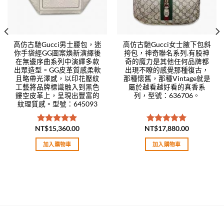
高仿古馳Gucci男士腰包，迷
高仿古馳Gucci女士腋下包斜
你手袋經GG圖案煥新演繹後
挎包，神奇聯名系列.有股神
在無邊序曲系列中演繹多款
奇的魔力是其他任何品牌都
出眾造型。GG皮革質感柔軟
出現不瞭的感覺那種復古，
且略帶光澤感，以印花壓紋
那種懷舊，那種Vintage就是
工藝將品牌標識融入到黑色
屬於越看越好看的真香系
鏤空皮革上，呈現出豐富的
列，型號：636706。
紋理質感。型號：645093
NT$
15,360.00
NT$
17,880.00
評分
5.00
評分
5.00
滿分 5
滿分 5
加入購物車
加入購物車