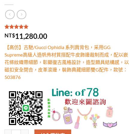
評分
2
5.00
/
11,280.00
NT$
5，已有
位
顧客進行評
【高仿】古馳/Gucci Ophidia 系列肩背包，采用GG
分
Supreme高級人造帆佈材質搭配牛皮飾邊裁制而成，配以嵌
花條紋織帶細節，彰顯復古風格設計，造型頗具結構感，以
磁扣安全閉合，皮革滾邊，裝飾典藏細節雙G配件，款號：
503876
高仿古馳/Gucci Ophidia 系列肩背包，采用GG Supre