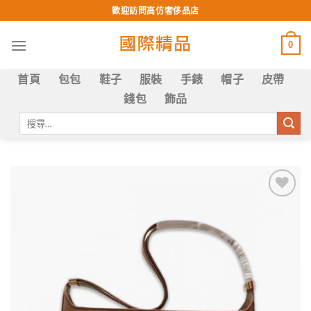
Skip
歡迎訪問高仿奢侈品店
to
content
0
首頁
包包
鞋子
服裝
手錶
帽子
皮帶
錢包
飾品
搜
尋
關
鍵
字:
Add to
wishlist