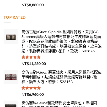
評分
5.00
NT$
8,880.00
滿分 5
TOP RATED
高仿古馳/Gucci Ophidia 系列肩背包，采用GG
Supreme高級人造帆佈材質搭配牛皮飾邊裁制而
成，配以嵌花條紋織帶細節，彰顯復古風格設
計，造型頗具結構感，以磁扣安全閉合，皮革滾
邊，裝飾典藏細節雙G配件，款號：503876
評分
5.00
NT$
11,280.00
滿分 5
高仿古馳/Gucci 翻蓋錢夾，采用人造帆佈搭配皮
革精制而成，點綴綠紅綠條紋織帶飾以雙G徽
標，簡單大方，款號：523153
評分
5.00
NT$
6,960.00
滿分 5
高仿賽琳Celine新款時尚女士單肩包，專櫃同