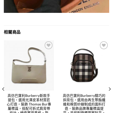
相關商品
Add to
Add to
wishlist
wishlist
高仿巴寶利Burberry新款手
高仿巴寶利Burberry精巧的
提包，選用光澤皮革材質匠
斜背包，選用由再生聚酯纖
心打造，裝飾 Thomas Bur專
維和棉質紗線制成的面料打
屬標識，搭配可拆式肩背帶
造，裝飾品牌專屬標識提
設計，締造實用風格。款
花，並搭配徽標圖案貼花。