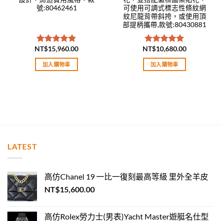
號:80462461
可使用可調式標志性條紋網
紋尼龍背帶斜挎，或使用頂
部提柄攜帶,款號:80430881
NT$
15,960.00
NT$
10,680.00
評分
5.00
評分
5.00
滿分 5
滿分 5
加入購物車
加入購物車
LATEST
高仿Chanel 19 一比一復刻最高等級 里外全羊皮
NT$
15,600.00
高仿Rolex勞力士(男表)Yacht Master遊艇名仕型