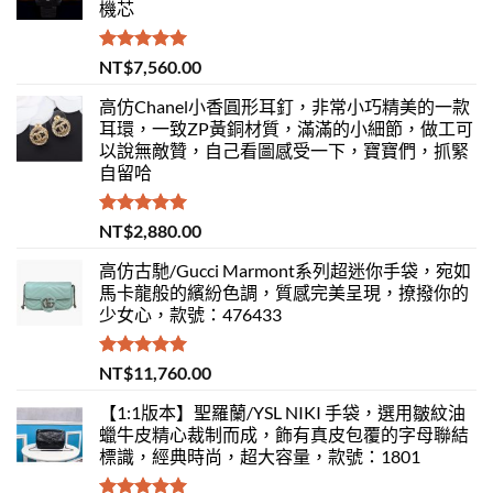
機芯
評分
5.00
NT$
7,560.00
滿分 5
高仿Chanel小香圓形耳釘，非常小巧精美的一款
耳環，一致ZP黃銅材質，滿滿的小細節，做工可
以說無敵贊，自己看圖感受一下，寶寶們，抓緊
自留哈
評分
5.00
NT$
2,880.00
滿分 5
高仿古馳/Gucci Marmont系列超迷你手袋，宛如
馬卡龍般的繽紛色調，質感完美呈現，撩撥你的
少女心，款號：476433
評分
5.00
NT$
11,760.00
滿分 5
【1:1版本】聖羅蘭/YSL NIKI 手袋，選用皺紋油
蠟牛皮精心裁制而成，飾有真皮包覆的字母聯結
標識，經典時尚，超大容量，款號：1801