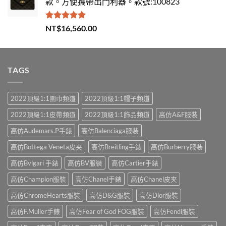
款。方便攜帶出門利器。款號:100823
評分
5.00
NT$
16,560.00
滿分 5
TAGS
2022頂級1:1圍巾頻道
2022頂級1:1帽子頻道
2022頂級1:1皮帶頻道
2022頂級1:1飾品頻道
高仿A&F服裝
高仿Audemars.P手錶
高仿Balenciaga服裝
高仿Bottega Veneta皮夹
高仿Breitling手錶
高仿Burberry服裝
高仿Bvlgari 手錶
高仿BV服裝
高仿Cartier手錶
高仿Champion服裝
高仿Chanel手錶
高仿Chanel皮夹
高仿ChromeHearts服裝
高仿D&G服裝
高仿Dior服裝
高仿F.Muller手錶
高仿Fear of God FOG服裝
高仿Fendi服裝