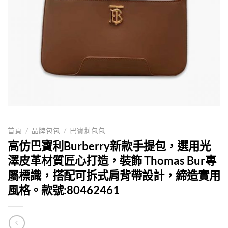
首頁
/
品牌包包
/
巴寶莉包包
高仿巴寶利Burberry新款手提包，選用光
澤皮革材質匠心打造，裝飾 Thomas Bur專
屬標識，搭配可拆式肩背帶設計，締造實用
風格。款號:80462461