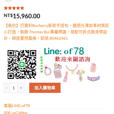
評分
2
5.00
/
15,960.00
NT$
5，已有
位
顧客進行評
【高仿】巴寶利Burberry新款手提包，選用光澤皮革材質匠
分
心打造，裝飾 Thomas Bur專屬標識，搭配可拆式肩背帶設
計，締造實用風格。款號:80462461
高仿巴寶利Burberry新款手提包，選用光澤皮革材質匠心打造，裝飾 Th
加入購物車
客服LINE:of78
貨號:
nuCUtNqu