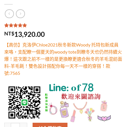
評分
2
5.00
/
13,920.00
NT$
5，已有
位
顧客進行評
【高仿】克洛伊Chloe2021秋冬新款Woody 托特包新成員
分
來咯，支配瞭一個夏天的woody tote到瞭冬天也仍然持續火
爆！這次跟之前不一樣的是更換瞭更適合秋冬的羊毛混紡面
料-羊毛氈！雙色設計搭配你每一天不一樣的穿搭！款
號:7565
高仿克洛伊Chloe2021秋冬新款Woody 托特包新成員來咯，支配