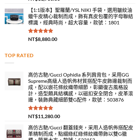
滿分 5
【1:1版本】聖羅蘭/YSL NIKI 手袋，選用皺紋油
蠟牛皮精心裁制而成，飾有真皮包覆的字母聯結
標識，經典時尚，超大容量，款號：1801
評分
5.00
NT$
8,880.00
滿分 5
TOP RATED
高仿古馳/Gucci Ophidia 系列肩背包，采用GG
Supreme高級人造帆佈材質搭配牛皮飾邊裁制而
成，配以嵌花條紋織帶細節，彰顯復古風格設
計，造型頗具結構感，以磁扣安全閉合，皮革滾
邊，裝飾典藏細節雙G配件，款號：503876
評分
5.00
NT$
11,280.00
滿分 5
高仿古馳/Gucci 翻蓋錢夾，采用人造帆佈搭配皮
革精制而成，點綴綠紅綠條紋織帶飾以雙G徽
標，簡單大方，款號：523153