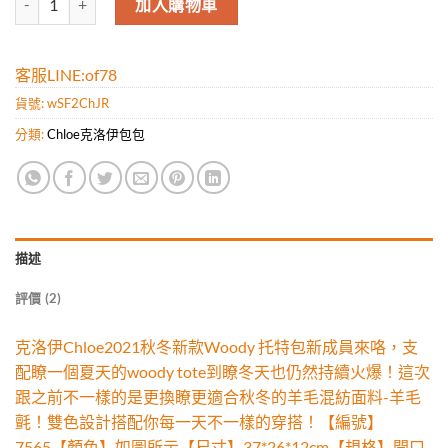
加入購物車
客服LINE:of78
貨號:
wSF2ChJR
分類:
Chloe克洛伊包包
描述
評價 (2)
克洛伊Chloe2021秋冬新款Woody 托特包新成員來咯，支
配瞭一個夏天的woody tote到瞭冬天也仍然持續火爆！這次
跟之前不一樣的是更換瞭更適合秋冬的羊毛混紡面料-羊毛
氈！雙色設計搭配你每一天不一樣的穿搭！【編號】
7565【顏色】如圖所示【尺寸】37*26*12cm【規格】開口