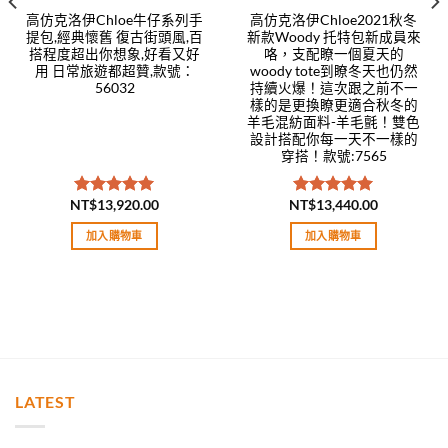
高仿克洛伊Chloe牛仔系列手
高仿克洛伊Chloe2021秋冬
提包,經典懷舊 復古街頭風,百
新款Woody 托特包新成員來
搭程度超出你想象,好看又好
咯，支配瞭一個夏天的
用 日常旅遊都超贊,款號：
woody tote到瞭冬天也仍然
56032
持續火爆！這次跟之前不一
樣的是更換瞭更適合秋冬的
羊毛混紡面料-羊毛氈！雙色
設計搭配你每一天不一樣的
穿搭！款號:7565
NT$
13,920.00
NT$
13,440.00
評分
5.00
評分
5.00
滿分 5
滿分 5
加入購物車
加入購物車
LATEST