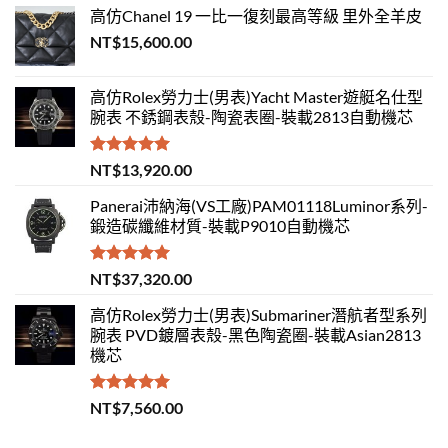
高仿Chanel 19 一比一復刻最高等級 里外全羊皮
NT$
15,600.00
高仿Rolex勞力士(男表)Yacht Master遊艇名仕型
腕表 不銹鋼表殼-陶瓷表圈-裝載2813自動機芯
評分
5.00
NT$
13,920.00
滿分 5
Panerai沛納海(VS工廠)PAM01118Luminor系列-
鍛造碳纖維材質-裝載P9010自動機芯
評分
5.00
NT$
37,320.00
滿分 5
高仿Rolex勞力士(男表)Submariner潛航者型系列
腕表 PVD鍍層表殼-黑色陶瓷圈-裝載Asian2813
機芯
評分
5.00
NT$
7,560.00
滿分 5