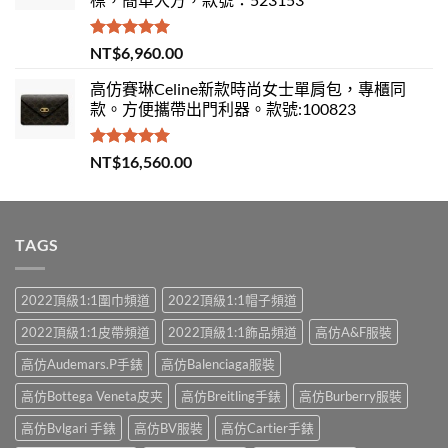
評分
5.00
NT$
6,960.00
滿分 5
高仿賽琳Celine新款時尚女士單肩包，專櫃同
款。方便攜帶出門利器。款號:100823
評分
5.00
NT$
16,560.00
滿分 5
TAGS
2022頂級1:1圍巾頻道
2022頂級1:1帽子頻道
2022頂級1:1皮帶頻道
2022頂級1:1飾品頻道
高仿A&F服裝
高仿Audemars.P手錶
高仿Balenciaga服裝
高仿Bottega Veneta皮夹
高仿Breitling手錶
高仿Burberry服裝
高仿Bvlgari 手錶
高仿BV服裝
高仿Cartier手錶