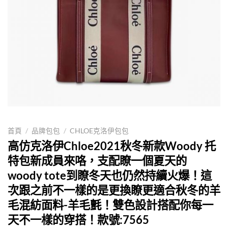
首頁
/
品牌包包
/
CHLOE克洛伊包包
高仿克洛伊Chloe2021秋冬新款Woody 托
特包新成員來咯，支配瞭一個夏天的
woody tote到瞭冬天也仍然持續火爆！這
次跟之前不一樣的是更換瞭更適合秋冬的羊
毛混紡面料-羊毛氈！雙色設計搭配你每一
天不一樣的穿搭！款號:7565