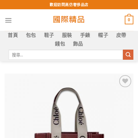
Skip
歡迎訪問高仿奢侈品店
to
content
0
首頁
包包
鞋子
服裝
手錶
帽子
皮帶
錢包
飾品
搜
尋
關
鍵
字:
Add to
wishlist