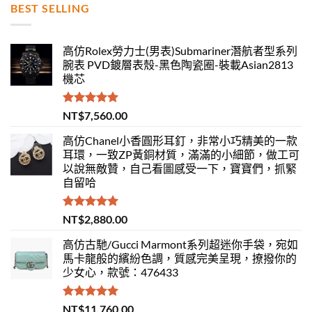
BEST SELLING
高仿Rolex勞力士(男表)Submariner潛航者型系列
腕表 PVD鍍層表殼-黑色陶瓷圈-裝載Asian2813
機芯
評分
5.00
NT$
7,560.00
滿分 5
高仿Chanel小香圓形耳釘，非常小巧精美的一款
耳環，一致ZP黃銅材質，滿滿的小細節，做工可
以說無敵贊，自己看圖感受一下，寶寶們，抓緊
自留哈
評分
5.00
NT$
2,880.00
滿分 5
高仿古馳/Gucci Marmont系列超迷你手袋，宛如
馬卡龍般的繽紛色調，質感完美呈現，撩撥你的
少女心，款號：476433
評分
5.00
NT$
11,760.00