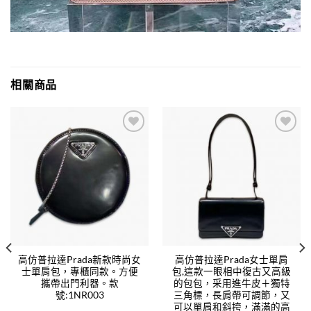
相關商品
Add to
Add to
wishlist
wishlist
高仿普拉達Prada新款時尚女
高仿普拉達Prada女士單肩
士單肩包，專櫃同款。方便
包,這款一眼相中復古又高級
攜帶出門利器。款
的包包，采用進牛皮＋獨特
號:1NR003
三角標，長肩帶可調節，又
可以單肩和斜挎，滿滿的高