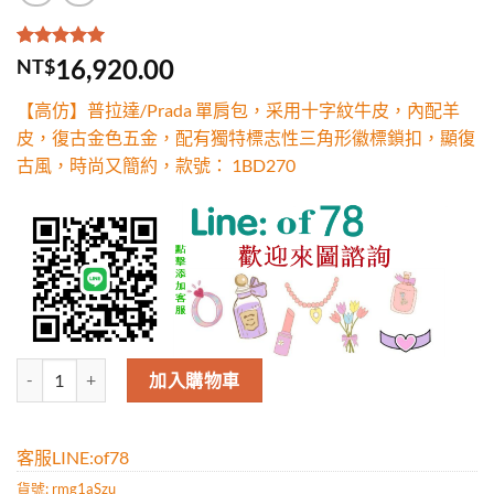
評分
2
5.00
/
16,920.00
NT$
5，已有
位
顧客進行評
【高仿】普拉達/Prada 單肩包，采用十字紋牛皮，內配羊
分
皮，復古金色五金，配有獨特標志性三角形徽標鎖扣，顯復
古風，時尚又簡約，款號： 1BD270
高仿普拉達/Prada 單肩包，采用十字紋牛皮，內配羊皮，復古金色五
加入購物車
客服LINE:of78
貨號:
rmg1aSzu