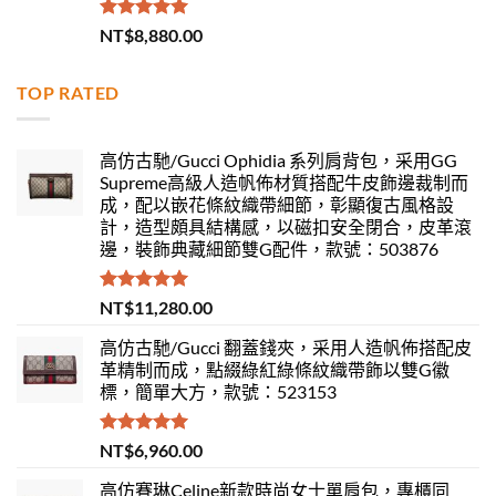
評分
5.00
NT$
8,880.00
滿分 5
TOP RATED
高仿古馳/Gucci Ophidia 系列肩背包，采用GG
Supreme高級人造帆佈材質搭配牛皮飾邊裁制而
成，配以嵌花條紋織帶細節，彰顯復古風格設
計，造型頗具結構感，以磁扣安全閉合，皮革滾
邊，裝飾典藏細節雙G配件，款號：503876
評分
5.00
NT$
11,280.00
滿分 5
高仿古馳/Gucci 翻蓋錢夾，采用人造帆佈搭配皮
革精制而成，點綴綠紅綠條紋織帶飾以雙G徽
標，簡單大方，款號：523153
評分
5.00
NT$
6,960.00
滿分 5
高仿賽琳Celine新款時尚女士單肩包，專櫃同