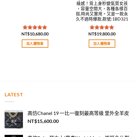
級感！背上身秒變氣質女孩
，容量空間大，各種各樣百
搭,時尚又實用。又是一款永
久不過時爆款,款號:1BD321
NT$
10,680.00
NT$
19,800.00
評分
5.00
評分
5.00
滿分 5
滿分 5
加入購物車
加入購物車
LATEST
高仿Chanel 19 一比一復刻最高等級 里外全羊皮
NT$
15,600.00