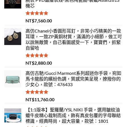
機芯
評分
5.00
NT$
7,560.00
滿分 5
高仿Chanel小香圓形耳釘，非常小巧精美的一款
耳環，一致ZP黃銅材質，滿滿的小細節，做工可
以說無敵贊，自己看圖感受一下，寶寶們，抓緊
自留哈
評分
5.00
NT$
2,880.00
滿分 5
高仿古馳/Gucci Marmont系列超迷你手袋，宛如
馬卡龍般的繽紛色調，質感完美呈現，撩撥你的
少女心，款號：476433
評分
5.00
NT$
11,760.00
滿分 5
【1:1版本】聖羅蘭/YSL NIKI 手袋，選用皺紋油
蠟牛皮精心裁制而成，飾有真皮包覆的字母聯結
標識，經典時尚，超大容量，款號：1801