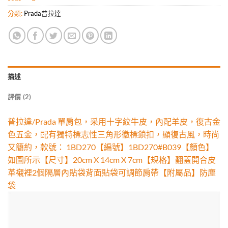
分類:
Prada普拉達
描述
評價 (2)
普拉達/Prada 單肩包，采用十字紋牛皮，內配羊皮，復古金
色五金，配有獨特標志性三角形徽標鎖扣，顯復古風，時尚
又簡約，款號： 1BD270【編號】1BD270#B039【顏色】
如圖所示【尺寸】20cm X 14cm X 7cm【規格】翻蓋開合皮
革襯裡2個隔層內貼袋背面貼袋可調節肩帶【附屬品】防塵
袋