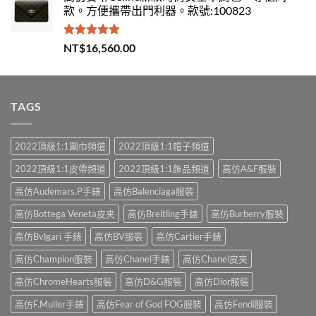
款。方便攜帶出門利器。款號:100823
評分
5.00
NT$
16,560.00
滿分 5
TAGS
2022頂級1:1圍巾頻道
2022頂級1:1帽子頻道
2022頂級1:1皮帶頻道
2022頂級1:1飾品頻道
高仿A&F服裝
高仿Audemars.P手錶
高仿Balenciaga服裝
高仿Bottega Veneta皮夹
高仿Breitling手錶
高仿Burberry服裝
高仿Bvlgari 手錶
高仿BV服裝
高仿Cartier手錶
高仿Champion服裝
高仿Chanel手錶
高仿Chanel皮夹
高仿ChromeHearts服裝
高仿D&G服裝
高仿Dior服裝
高仿F.Muller手錶
高仿Fear of God FOG服裝
高仿Fendi服裝