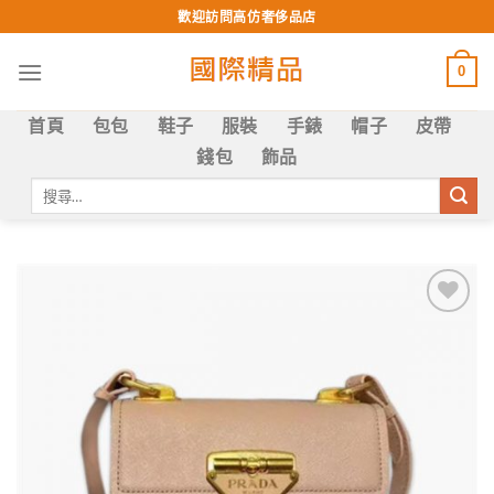
Skip
歡迎訪問高仿奢侈品店
to
content
0
首頁
包包
鞋子
服裝
手錶
帽子
皮帶
錢包
飾品
搜
尋
關
鍵
字:
Add to
wishlist