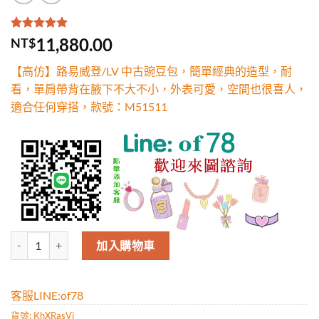
評分
2
5.00
/
11,880.00
NT$
5，已有
位
顧客進行評
【高仿】路易威登/LV 中古豌豆包，簡單經典的造型，耐
分
看，單肩帶背在腋下不大不小，外表可愛，空間也很喜人，
適合任何穿搭，款號：M51511
高仿路易威登/LV 中古豌豆包，簡單經典的造型，耐看，單肩帶背在腋
加入購物車
客服LINE:of78
貨號:
KhXRasVj