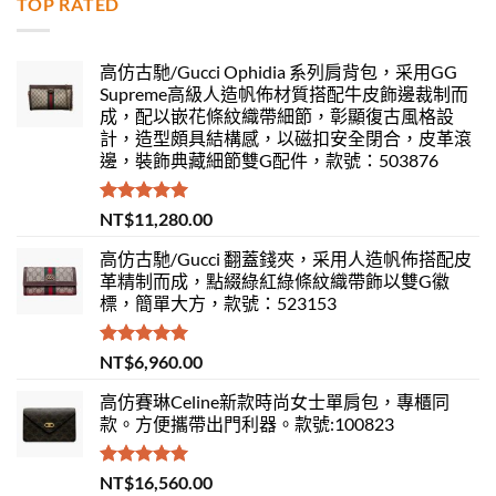
TOP RATED
高仿古馳/Gucci Ophidia 系列肩背包，采用GG
Supreme高級人造帆佈材質搭配牛皮飾邊裁制而
成，配以嵌花條紋織帶細節，彰顯復古風格設
計，造型頗具結構感，以磁扣安全閉合，皮革滾
邊，裝飾典藏細節雙G配件，款號：503876
評分
5.00
NT$
11,280.00
滿分 5
高仿古馳/Gucci 翻蓋錢夾，采用人造帆佈搭配皮
革精制而成，點綴綠紅綠條紋織帶飾以雙G徽
標，簡單大方，款號：523153
評分
5.00
NT$
6,960.00
滿分 5
高仿賽琳Celine新款時尚女士單肩包，專櫃同
款。方便攜帶出門利器。款號:100823
評分
5.00
NT$
16,560.00