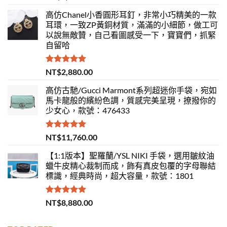
滿分 5
高仿Chanel小香圓形耳釘，非常小巧精美的一款
耳環，一致ZP黃銅材質，滿滿的小細節，做工可
以說無敵贊，自己看圖感受一下，寶寶們，抓緊
自留哈
評分
5.00
NT$
2,880.00
滿分 5
高仿古馳/Gucci Marmont系列超迷你手袋，宛如
馬卡龍般的繽紛色調，質感完美呈現，撩撥你的
少女心，款號：476433
評分
5.00
NT$
11,760.00
滿分 5
【1:1版本】聖羅蘭/YSL NIKI 手袋，選用皺紋油
蠟牛皮精心裁制而成，飾有真皮包覆的字母聯結
標識，經典時尚，超大容量，款號：1801
評分
5.00
NT$
8,880.00
滿分 5