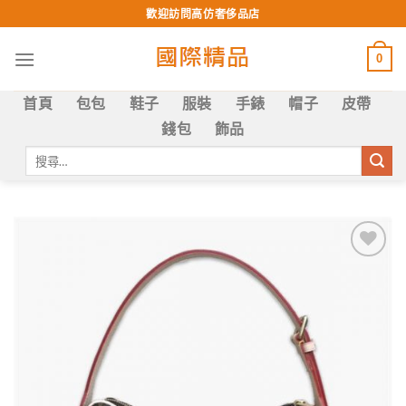
Skip
歡迎訪問高仿奢侈品店
to
content
0
首頁
包包
鞋子
服裝
手錶
帽子
皮帶
錢包
飾品
搜
尋
關
鍵
字:
Add to
wishlist