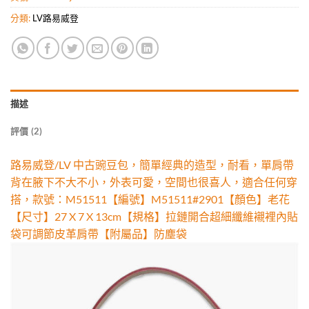
分類:
LV路易威登
描述
評價 (2)
路易威登/LV 中古豌豆包，簡單經典的造型，耐看，單肩帶
背在腋下不大不小，外表可愛，空間也很喜人，適合任何穿
搭，款號：M51511【編號】M51511#2901【顏色】老花
【尺寸】27 X 7 X 13cm【規格】拉鏈開合超細纖維襯裡內貼
袋可調節皮革肩帶【附屬品】防塵袋