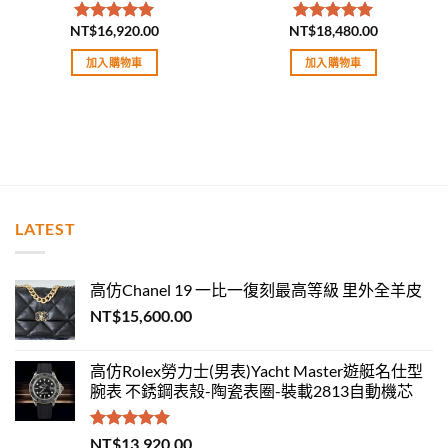
NT$
16,920.00
NT$
18,480.00
評分
5.00
評分
5.00
滿分 5
滿分 5
加入購物車
加入購物車
LATEST
高仿Chanel 19 一比一復刻最高等級 里外全羊皮
NT$
15,600.00
高仿Rolex勞力士(男表)Yacht Master遊艇名仕型
腕表 不銹鋼表殼-陶瓷表圈-裝載2813自動機芯
評分
5.00
NT$
13,920.00