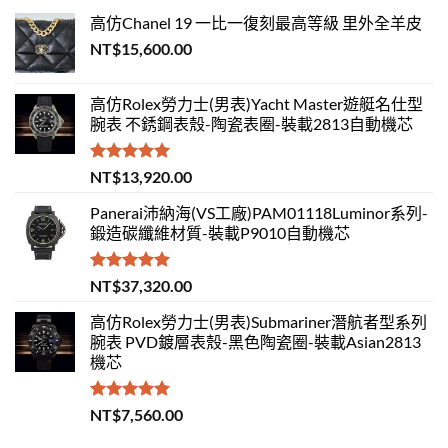
高仿Chanel 19 一比一復刻最高等級 里外全羊皮
NT$
15,600.00
高仿Rolex勞力士(男表)Yacht Master遊艇名仕型
腕表 不銹鋼表殼-陶瓷表圈-裝載2813自動機芯
評分
5.00
NT$
13,920.00
滿分 5
Panerai沛納海(VS工廠)PAM01118Luminor系列-
鍛造碳纖維材質-裝載P9010自動機芯
評分
5.00
NT$
37,320.00
滿分 5
高仿Rolex勞力士(男表)Submariner潛航者型系列
腕表 PVD鍍層表殼-黑色陶瓷圈-裝載Asian2813
機芯
評分
5.00
NT$
7,560.00
滿分 5