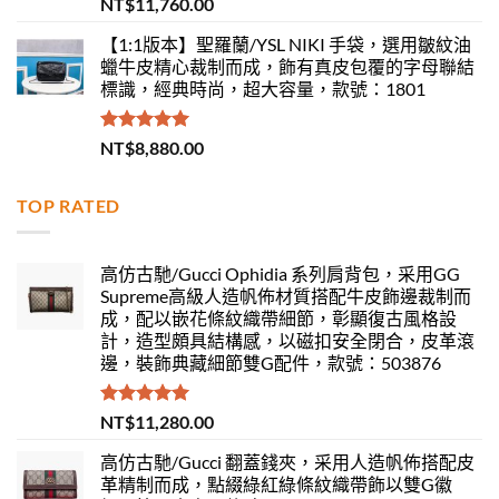
評分
5.00
NT$
11,760.00
滿分 5
【1:1版本】聖羅蘭/YSL NIKI 手袋，選用皺紋油
蠟牛皮精心裁制而成，飾有真皮包覆的字母聯結
標識，經典時尚，超大容量，款號：1801
評分
5.00
NT$
8,880.00
滿分 5
TOP RATED
高仿古馳/Gucci Ophidia 系列肩背包，采用GG
Supreme高級人造帆佈材質搭配牛皮飾邊裁制而
成，配以嵌花條紋織帶細節，彰顯復古風格設
計，造型頗具結構感，以磁扣安全閉合，皮革滾
邊，裝飾典藏細節雙G配件，款號：503876
評分
5.00
NT$
11,280.00
滿分 5
高仿古馳/Gucci 翻蓋錢夾，采用人造帆佈搭配皮
革精制而成，點綴綠紅綠條紋織帶飾以雙G徽