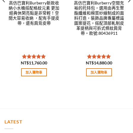
高仿巴寶利Burberry新款收
高仿巴寶利Burberry空間充
納小水桶搭配格紋元素 更加
裕的托特包，選用由再生聚
經典休閑亮點是非常輕！空
酯纖維和棉質紗線制成的面
間大容易收納 ，配有手提皮
料打造，裝飾品牌專屬標識
帶，還有肩背皮帶
圖案提花，搭配頂部軋制皮
革提柄與可拆式條紋肩背
帶。款號:80436911
NT$
11,760.00
NT$
14,880.00
評分
5.00
評分
5.00
滿分 5
滿分 5
加入購物車
加入購物車
LATEST