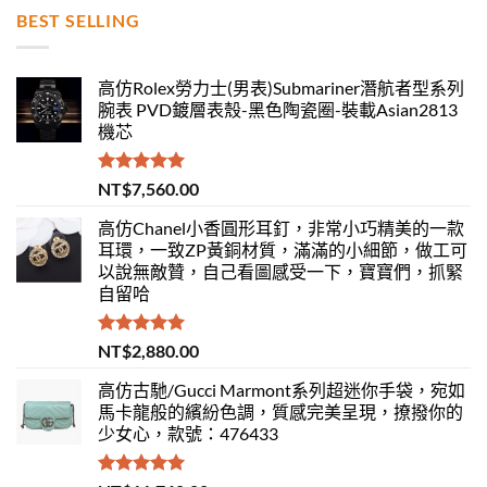
BEST SELLING
高仿Rolex勞力士(男表)Submariner潛航者型系列
腕表 PVD鍍層表殼-黑色陶瓷圈-裝載Asian2813
機芯
評分
5.00
NT$
7,560.00
滿分 5
高仿Chanel小香圓形耳釘，非常小巧精美的一款
耳環，一致ZP黃銅材質，滿滿的小細節，做工可
以說無敵贊，自己看圖感受一下，寶寶們，抓緊
自留哈
評分
5.00
NT$
2,880.00
滿分 5
高仿古馳/Gucci Marmont系列超迷你手袋，宛如
馬卡龍般的繽紛色調，質感完美呈現，撩撥你的
少女心，款號：476433