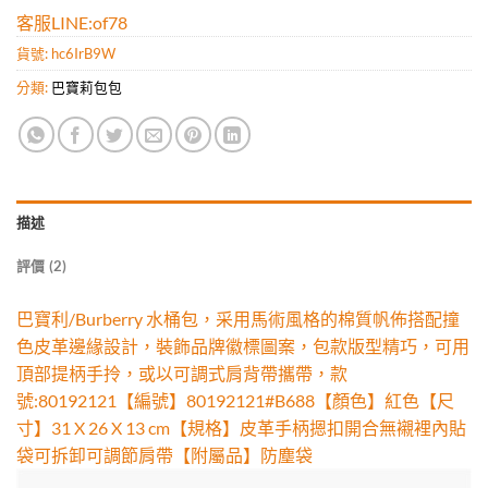
客服LINE:of78
貨號:
hc6IrB9W
分類:
巴寶莉包包
描述
評價 (2)
巴寶利/Burberry 水桶包，采用馬術風格的棉質帆佈搭配撞
色皮革邊緣設計，裝飾品牌徽標圖案，包款版型精巧，可用
頂部提柄手拎，或以可調式肩背帶攜帶，款
號:80192121【編號】80192121#B688【顏色】紅色【尺
寸】31 X 26 X 13 cm【規格】皮革手柄摁扣開合無襯裡內貼
袋可拆卸可調節肩帶【附屬品】防塵袋