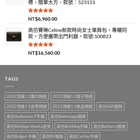
標，簡單大方，款號：523153
評分
5.00
NT$
6,960.00
滿分 5
高仿賽琳Celine新款時尚女士單肩包，專櫃同
款。方便攜帶出門利器。款號:100823
評分
5.00
NT$
16,560.00
滿分 5
TAGS
2022頂級1:1圍巾頻道
2022頂級1:1帽子頻道
2022頂級1:1皮帶頻道
2022頂級1:1飾品頻道
高仿A&F服裝
高仿Audemars.P手錶
高仿Balenciaga服裝
高仿Bottega Veneta皮夹
高仿Breitling手錶
高仿Burberry服裝
高仿Bvlgari 手錶
高仿BV服裝
高仿Cartier手錶