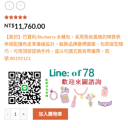
評分
2
5.00
/
11,760.00
NT$
5，已有
位
顧客進行評
【高仿】巴寶利/Burberry 水桶包，采用馬術風格的棉質帆
分
佈搭配撞色皮革邊緣設計，裝飾品牌徽標圖案，包款版型精
巧，可用頂部提柄手拎，或以可調式肩背帶攜帶，款
號:80192121
高仿巴寶利/Burberry 水桶包，采用馬術風格的棉質帆佈搭配撞色
加入購物車