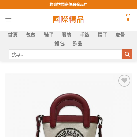
Skip
歡迎訪問高仿奢侈品店
to
content
0
首頁
包包
鞋子
服裝
手錶
帽子
皮帶
錢包
飾品
搜
尋
關
鍵
字:
Add to
wishlist