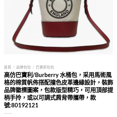
首頁
/
品牌包包
/
巴寶莉包包
高仿巴寶利/Burberry 水桶包，采用馬術風
格的棉質帆佈搭配撞色皮革邊緣設計，裝飾
品牌徽標圖案，包款版型精巧，可用頂部提
柄手拎，或以可調式肩背帶攜帶，款
號:80192121