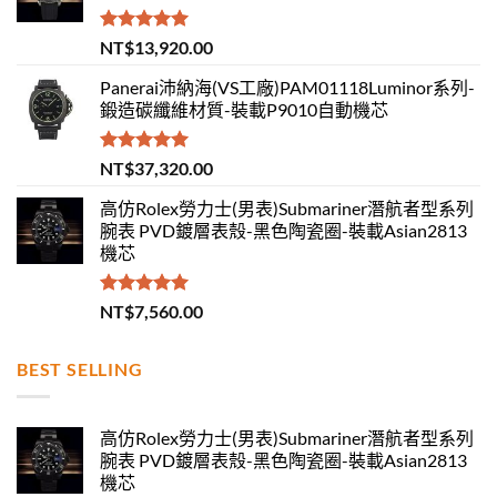
評分
5.00
NT$
13,920.00
滿分 5
Panerai沛納海(VS工廠)PAM01118Luminor系列-
鍛造碳纖維材質-裝載P9010自動機芯
評分
5.00
NT$
37,320.00
滿分 5
高仿Rolex勞力士(男表)Submariner潛航者型系列
腕表 PVD鍍層表殼-黑色陶瓷圈-裝載Asian2813
機芯
評分
5.00
NT$
7,560.00
滿分 5
BEST SELLING
高仿Rolex勞力士(男表)Submariner潛航者型系列
腕表 PVD鍍層表殼-黑色陶瓷圈-裝載Asian2813
機芯