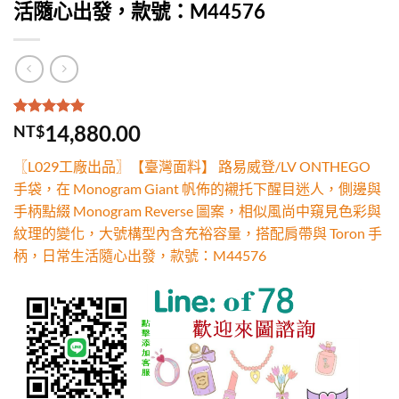
活隨心出發，款號：M44576
評分
2
5.00
/
14,880.00
NT$
5，已有
位
顧客進行評
〖L029工廠出品〗【臺灣面料】 路易威登/LV ONTHEGO
分
手袋，在 Monogram Giant 帆佈的襯托下醒目迷人，側邊與
手柄點綴 Monogram Reverse 圖案，相似風尚中窺見色彩與
紋理的變化，大號構型內含充裕容量，搭配肩帶與 Toron 手
柄，日常生活隨心出發，款號：M44576