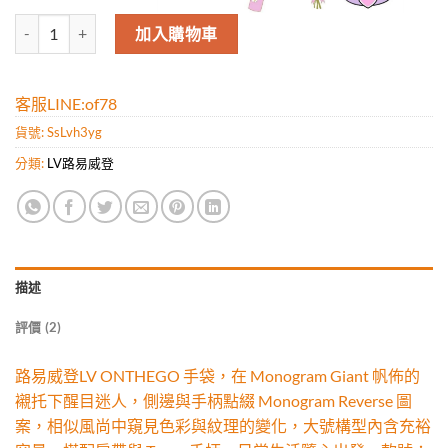
〖L029工廠出品〗【臺灣面料】 路易威登/LV ONTHEGO 手袋，在 
加入購物車
客服LINE:of78
貨號:
SsLvh3yg
分類:
LV路易威登
描述
評價 (2)
路易威登LV ONTHEGO 手袋，在 Monogram Giant 帆佈的
襯托下醒目迷人，側邊與手柄點綴 Monogram Reverse 圖
案，相似風尚中窺見色彩與紋理的變化，大號構型內含充裕