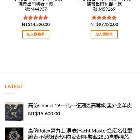
攜帶出門利器。款
攜帶出門利器。款
號:M44937
號:M59269
NT$
14,520.00
NT$
27,120.00
評分
5.00
評分
5.00
滿分 5
滿分 5
加入購物車
加入購物車
LATEST
高仿Chanel 19 一比一復刻最高等級 里外全羊皮
NT$
15,600.00
高仿Rolex勞力士(男表)Yacht Master遊艇名仕型
腕表 不銹鋼表殼-陶瓷表圈-裝載2813自動機芯