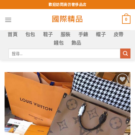
Skip
歡迎訪問高仿奢侈品店
to
content
0
首頁
包包
鞋子
服裝
手錶
帽子
皮帶
錢包
飾品
搜
尋
關
鍵
字:
Add to
wishlist