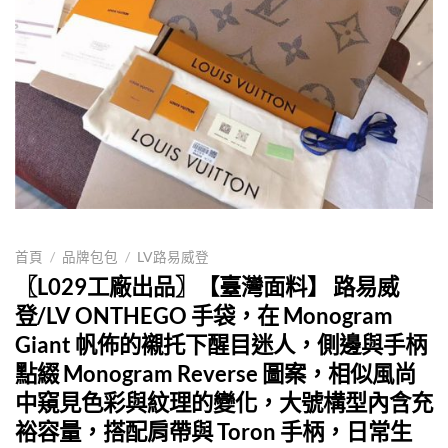
首頁
/
品牌包包
/
LV路易威登
〖L029工廠出品〗【臺灣面料】 路易威
登/LV ONTHEGO 手袋，在 Monogram
Giant 帆佈的襯托下醒目迷人，側邊與手柄
點綴 Monogram Reverse 圖案，相似風尚
中窺見色彩與紋理的變化，大號構型內含充
裕容量，搭配肩帶與 Toron 手柄，日常生