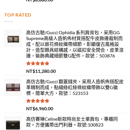
滿分 5
TOP RATED
高仿古馳/Gucci Ophidia 系列肩背包，采用GG
Supreme高級人造帆佈材質搭配牛皮飾邊裁制而
成，配以嵌花條紋織帶細節，彰顯復古風格設
計，造型頗具結構感，以磁扣安全閉合，皮革滾
邊，裝飾典藏細節雙G配件，款號：503876
評分
5.00
NT$
11,280.00
滿分 5
高仿古馳/Gucci 翻蓋錢夾，采用人造帆佈搭配皮
革精制而成，點綴綠紅綠條紋織帶飾以雙G徽
標，簡單大方，款號：523153
評分
5.00
NT$
6,960.00
滿分 5
高仿賽琳Celine新款時尚女士單肩包，專櫃同
款。方便攜帶出門利器。款號:100823