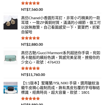
評分
5.00
NT$
7,560.00
滿分 5
高仿Chanel小香圓形耳釘，非常小巧精美的一款
耳環，一致ZP黃銅材質，滿滿的小細節，做工可
以說無敵贊，自己看圖感受一下，寶寶們，抓緊
自留哈
評分
5.00
NT$
2,880.00
滿分 5
高仿古馳/Gucci Marmont系列超迷你手袋，宛如
馬卡龍般的繽紛色調，質感完美呈現，撩撥你的
少女心，款號：476433
評分
5.00
NT$
11,760.00
滿分 5
【1:1版本】聖羅蘭/YSL NIKI 手袋，選用皺紋油
蠟牛皮精心裁制而成，飾有真皮包覆的字母聯結
標識，經典時尚，超大容量，款號：1801
評分
5.00
NT$
8,880.00