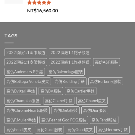
評分
5.00
NT$
16,560.00
滿分 5
TAGS
2022頂級1:1圍巾頻道
2022頂級1:1帽子頻道
2022頂級1:1皮帶頻道
2022頂級1:1飾品頻道
高仿A&F服裝
高仿Audemars.P手錶
高仿Balenciaga服裝
高仿Bottega Veneta皮夹
高仿Breitling手錶
高仿Burberry服裝
高仿Bvlgari 手錶
高仿BV服裝
高仿Cartier手錶
高仿Champion服裝
高仿Chanel手錶
高仿Chanel皮夹
高仿ChromeHearts服裝
高仿D&G服裝
高仿Dior服裝
高仿F.Muller手錶
高仿Fear of God FOG服裝
高仿Fendi服裝
高仿Fendi皮夹
高仿Gucci服裝
高仿Gucci皮夹
高仿Hermes手錶