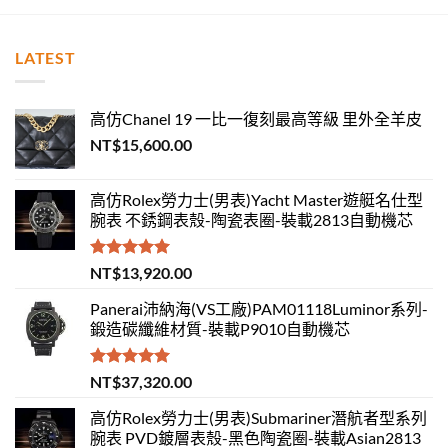
LATEST
高仿Chanel 19 一比一復刻最高等級 里外全羊皮
NT$
15,600.00
高仿Rolex勞力士(男表)Yacht Master遊艇名仕型
腕表 不銹鋼表殼-陶瓷表圈-裝載2813自動機芯
評分
5.00
NT$
13,920.00
滿分 5
Panerai沛納海(VS工廠)PAM01118Luminor系列-
鍛造碳纖維材質-裝載P9010自動機芯
評分
5.00
NT$
37,320.00
滿分 5
高仿Rolex勞力士(男表)Submariner潛航者型系列
腕表 PVD鍍層表殼-黑色陶瓷圈-裝載Asian2813