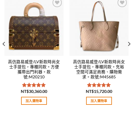
Add to
Add to
wishlist
wishlist
高仿路易威登/LV新款時尚女
高仿路易威登/LV新款時尚女
士手提包，專櫃同款。方便
士手提包，專櫃同款。充裕
攜帶出門利器。款
空間可滿足商務、購物需
號:M20210
求。款號:M45685
NT$
30,360.00
NT$
15,720.00
評分
5.00
評分
5.00
滿分 5
滿分 5
加入購物車
加入購物車