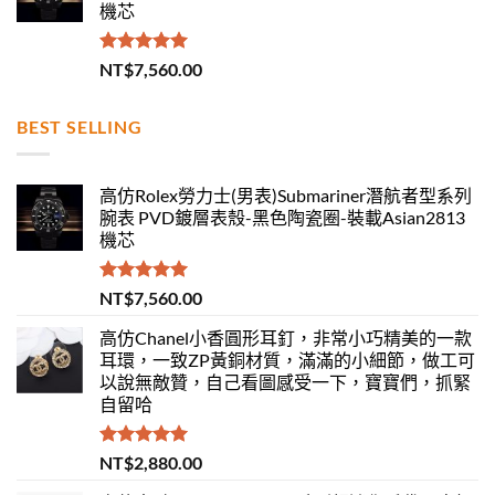
機芯
評分
5.00
NT$
7,560.00
滿分 5
BEST SELLING
高仿Rolex勞力士(男表)Submariner潛航者型系列
腕表 PVD鍍層表殼-黑色陶瓷圈-裝載Asian2813
機芯
評分
5.00
NT$
7,560.00
滿分 5
高仿Chanel小香圓形耳釘，非常小巧精美的一款
耳環，一致ZP黃銅材質，滿滿的小細節，做工可
以說無敵贊，自己看圖感受一下，寶寶們，抓緊
自留哈
評分
5.00
NT$
2,880.00
滿分 5