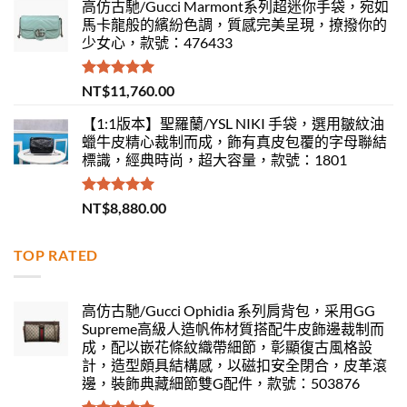
高仿古馳/Gucci Marmont系列超迷你手袋，宛如
馬卡龍般的繽紛色調，質感完美呈現，撩撥你的
少女心，款號：476433
評分
5.00
NT$
11,760.00
滿分 5
【1:1版本】聖羅蘭/YSL NIKI 手袋，選用皺紋油
蠟牛皮精心裁制而成，飾有真皮包覆的字母聯結
標識，經典時尚，超大容量，款號：1801
評分
5.00
NT$
8,880.00
滿分 5
TOP RATED
高仿古馳/Gucci Ophidia 系列肩背包，采用GG
Supreme高級人造帆佈材質搭配牛皮飾邊裁制而
成，配以嵌花條紋織帶細節，彰顯復古風格設
計，造型頗具結構感，以磁扣安全閉合，皮革滾
邊，裝飾典藏細節雙G配件，款號：503876