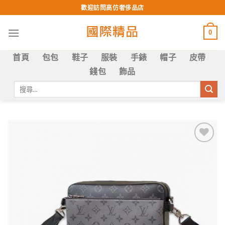
Skip
歡迎訪問高仿奢侈品店
to
content
0
首頁
包包
鞋子
服裝
手錶
帽子
皮帶
錢包
飾品
搜
尋
關
鍵
字:
Add to
wishlist