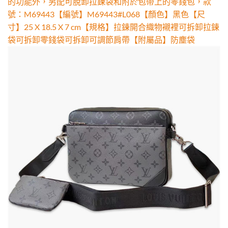
的功能外，另配可脫卸拉鍊袋和附於包帶上的零錢包，款
號：M69443【編號】M69443#L068【顏色】黑色【尺
寸】25 X 18.5 X 7 cm【規格】拉鍊開合織物襯裡可拆卸拉鍊
袋可拆卸零錢袋可拆卸可調節肩帶【附屬品】防塵袋