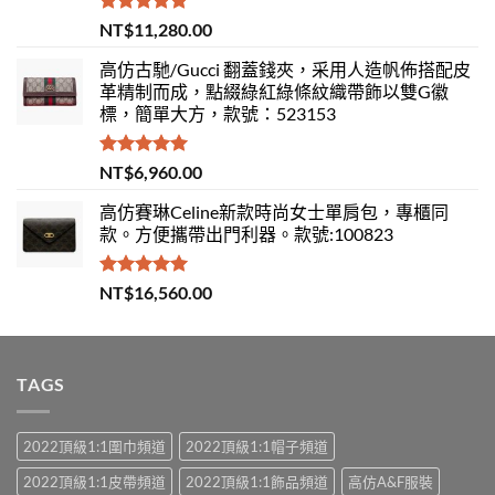
評分
5.00
NT$
11,280.00
滿分 5
高仿古馳/Gucci 翻蓋錢夾，采用人造帆佈搭配皮
革精制而成，點綴綠紅綠條紋織帶飾以雙G徽
標，簡單大方，款號：523153
評分
5.00
NT$
6,960.00
滿分 5
高仿賽琳Celine新款時尚女士單肩包，專櫃同
款。方便攜帶出門利器。款號:100823
評分
5.00
NT$
16,560.00
滿分 5
TAGS
2022頂級1:1圍巾頻道
2022頂級1:1帽子頻道
2022頂級1:1皮帶頻道
2022頂級1:1飾品頻道
高仿A&F服裝