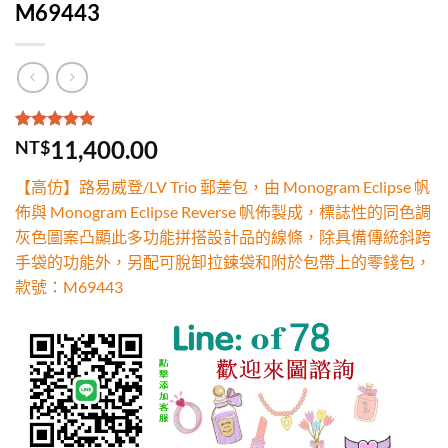
M69443
評分
2
5.00
/
11,400.00
NT$
5，已有
位
顧客進行評
【高仿】路易威登/LV Trio 郵差包，由 Monogram Eclipse 帆
分
佈與 Monogram Eclipse Reverse 帆佈製成，標誌性的同色調
灰色圖案凸顯此多功能拼搭設計品的線條，除具備傳統斜跨
手袋的功能外，另配可脫卸拉鍊袋和附於包帶上的零錢包，
款號：M69443