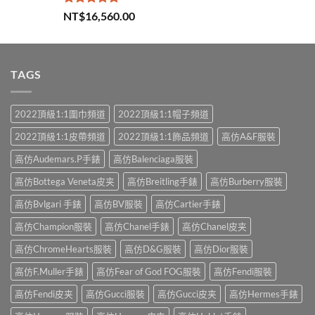
評分
5.00
NT$
16,560.00
滿分 5
TAGS
2022頂級1:1圍巾頻道
2022頂級1:1帽子頻道
2022頂級1:1皮帶頻道
2022頂級1:1飾品頻道
高仿A&F服裝
高仿Audemars.P手錶
高仿Balenciaga服裝
高仿Bottega Veneta皮夹
高仿Breitling手錶
高仿Burberry服裝
高仿Bvlgari 手錶
高仿BV服裝
高仿Cartier手錶
高仿Champion服裝
高仿Chanel手錶
高仿Chanel皮夹
高仿ChromeHearts服裝
高仿D&G服裝
高仿Dior服裝
高仿F.Muller手錶
高仿Fear of God FOG服裝
高仿Fendi服裝
高仿Fendi皮夹
高仿Gucci服裝
高仿Gucci皮夹
高仿Hermes手錶