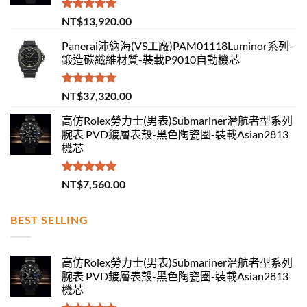
評分
5.00
NT$
13,920.00
滿分 5
Panerai沛納海(VS工廠)PAM01118Luminor系列-
鍛造碳纖維材質-裝載P9010自動機芯
評分
5.00
NT$
37,320.00
滿分 5
高仿Rolex勞力士(男表)Submariner潛航者型系列
腕表 PVD鍍層表殼-黑色陶瓷圈-裝載Asian2813
機芯
評分
5.00
NT$
7,560.00
滿分 5
BEST SELLING
高仿Rolex勞力士(男表)Submariner潛航者型系列
腕表 PVD鍍層表殼-黑色陶瓷圈-裝載Asian2813
機芯