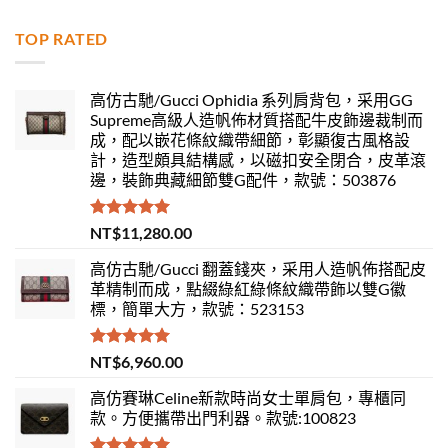
TOP RATED
高仿古馳/Gucci Ophidia 系列肩背包，采用GG
Supreme高級人造帆佈材質搭配牛皮飾邊裁制而
成，配以嵌花條紋織帶細節，彰顯復古風格設
計，造型頗具結構感，以磁扣安全閉合，皮革滾
邊，裝飾典藏細節雙G配件，款號：503876
評分
5.00
NT$
11,280.00
滿分 5
高仿古馳/Gucci 翻蓋錢夾，采用人造帆佈搭配皮
革精制而成，點綴綠紅綠條紋織帶飾以雙G徽
標，簡單大方，款號：523153
評分
5.00
NT$
6,960.00
滿分 5
高仿賽琳Celine新款時尚女士單肩包，專櫃同
款。方便攜帶出門利器。款號:100823