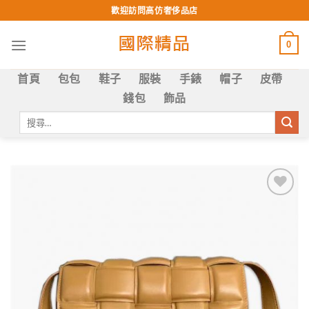
Skip
歡迎訪問高仿奢侈品店
to
content
0
首頁
包包
鞋子
服裝
手錶
帽子
皮帶
錢包
飾品
搜
尋
關
鍵
字:
Add to
wishlist