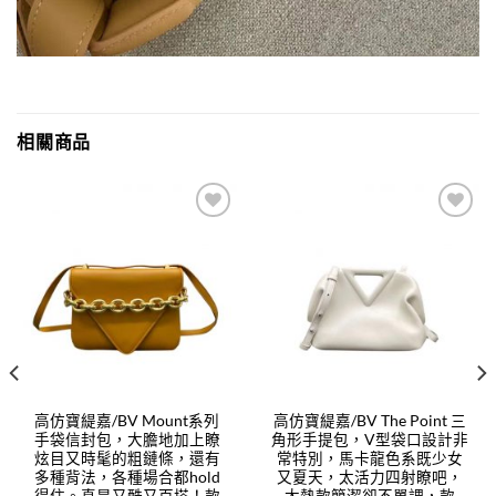
相關商品
Add to
Add to
wishlist
wishlist
高仿寶緹嘉/BV Mount系列
高仿寶緹嘉/BV The Point 三
手袋信封包，大膽地加上瞭
角形手提包，V型袋口設計非
炫目又時髦的粗鏈條，還有
常特別，馬卡龍色系既少女
多種背法，各種場合都hold
又夏天，太活力四射瞭吧，
得住。真是又酷又百搭！款
大熱款簡潔卻不單調，款