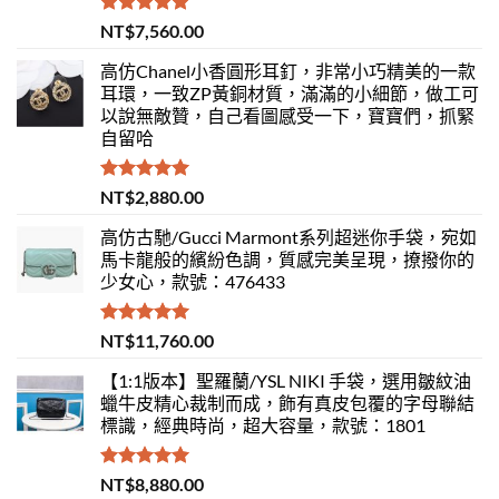
評分
5.00
NT$
7,560.00
滿分 5
高仿Chanel小香圓形耳釘，非常小巧精美的一款
耳環，一致ZP黃銅材質，滿滿的小細節，做工可
以說無敵贊，自己看圖感受一下，寶寶們，抓緊
自留哈
評分
5.00
NT$
2,880.00
滿分 5
高仿古馳/Gucci Marmont系列超迷你手袋，宛如
馬卡龍般的繽紛色調，質感完美呈現，撩撥你的
少女心，款號：476433
評分
5.00
NT$
11,760.00
滿分 5
【1:1版本】聖羅蘭/YSL NIKI 手袋，選用皺紋油
蠟牛皮精心裁制而成，飾有真皮包覆的字母聯結
標識，經典時尚，超大容量，款號：1801
評分
5.00
NT$
8,880.00
滿分 5