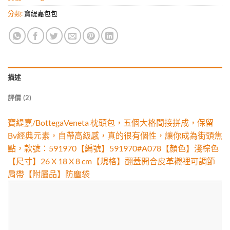
分類:
寶緹嘉包包
描述
評價 (2)
寶緹嘉/BottegaVeneta 枕頭包，五個大格間接拼成，保留
Bv經典元素，自帶高級感，真的很有個性，讓你成為街頭焦
點，款號：591970【編號】591970#A078【顏色】淺棕色
【尺寸】26 X 18 X 8 cm【規格】翻蓋開合皮革襯裡可調節
肩帶【附屬品】防塵袋