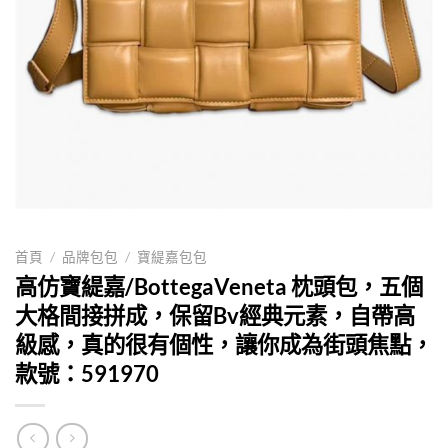
首頁
/
品牌包包
/
寶緹嘉包包
高仿寶緹嘉/BottegaVeneta 枕頭包，五個
大格間接拼成，保留Bv經典元素，自帶高
級感，真的很有個性，讓你成為街頭焦點，
款號：591970