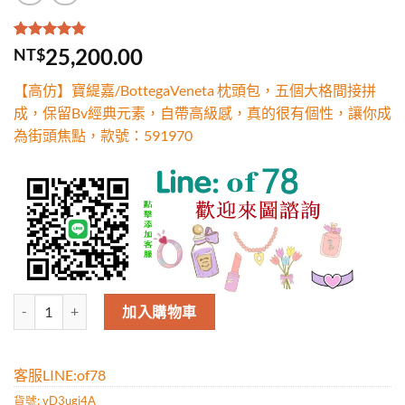
評分
2
5.00
/
25,200.00
NT$
5，已有
位
顧客進行評
【高仿】寶緹嘉/BottegaVeneta 枕頭包，五個大格間接拼
分
成，保留Bv經典元素，自帶高級感，真的很有個性，讓你成
為街頭焦點，款號：591970
高仿寶緹嘉/BottegaVeneta 枕頭包，五個大格間接拼成，保留B
加入購物車
客服LINE:of78
貨號:
vD3ugi4A