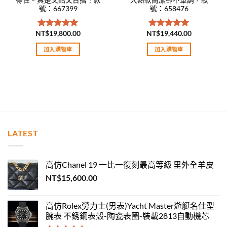
號：667399
號：658476
NT$
19,800.00
NT$
19,440.00
評分
5.00
評分
5.00
滿分 5
滿分 5
加入購物車
加入購物車
LATEST
高仿Chanel 19 一比一復刻最高等級 里外全羊皮
NT$
15,600.00
高仿Rolex勞力士(男表)Yacht Master遊艇名仕型
腕表 不銹鋼表殼-陶瓷表圈-裝載2813自動機芯